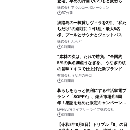
登場。早めの計画でいつもと変わらぬ
大人の冬旅を。ー夕日ヶ浦温泉「佳松
株式会社アウルコーポレーション
苑 別邸ふうか」ー
57分前
淡路島の一棟貸しヴィラを2泊、"私た
ちだけ"の別荘に 1日1組・最大8名
様、プールとサウナとジェットバス付
きで Villa Mon Temps AWAJIの連泊
株式会社ぷらど
素泊りプラン
1時間前
“素材の次は、たれで勝負。”全国約
5％の浜名湖産うなぎを、 うなぎの頭
の旨味エキスで仕上げた新ブランド
「井口の誉」誕生
有限会社うなぎの井口
1時間前
暮らしをもっと便利にする生活家電ブ
ランド「SOPPY」、楽天市場店5周
年！感謝を込めた限定キャンペーンを
8月10日より開催
LivelyLifeライブリーライフ株式会社
3時間前
【令和8年8月8日】トリプル「8」の日