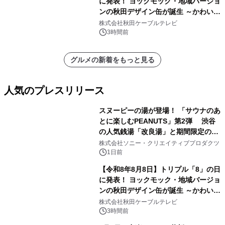
に発表！ ヨックモック・地域バージョ
ンの秋田デザイン缶が誕生 ～かわいい
秋田犬の子犬と秋田の四季と名所を巡
株式会社秋田ケーブルテレビ
るパッケージ～ 9月1日(火)秋田県内で
3時間前
販売開始
グルメの新着をもっと見る
人気のプレスリリース
スヌーピーの湯が登場！ 「サウナのあ
とに楽しむPEANUTS」第2弾 渋谷
の人気銭湯「改良湯」と期間限定のコ
1
ラボレーション サウナイキタイコラ
株式会社ソニー・クリエイティブプロダクツ
ボグッズも発売決定！
1日前
【令和8年8月8日】トリプル「8」の日
に発表！ ヨックモック・地域バージョ
ンの秋田デザイン缶が誕生 ～かわいい
2
秋田犬の子犬と秋田の四季と名所を巡
株式会社秋田ケーブルテレビ
るパッケージ～ 9月1日(火)秋田県内で
3時間前
販売開始