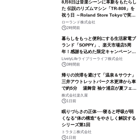
8月8日は音楽シーンに革新をもたらし
た 伝説のリズムマシン「TR-808」を
祝う日 ～Roland Store Tokyoで実機
3
を展示しての 記念キャンペーンを開
ローランド株式会社
催 英国ラジオ「NTS」の 特別プログ
2時間前
ラムや、「TR-808」を愛する伝説的
暮らしをもっと便利にする生活家電ブ
アーティストを フィーチャーしたアニ
ランド「SOPPY」、楽天市場店5周
メーションを公開～
年！感謝を込めた限定キャンペーンを
4
8月10日より開催
LivelyLifeライブリーライフ株式会社
3時間前
帰りの渋滞を避けて「温泉＆サウナ」
三井アウトレットパーク木更津から車
で約5分 湯舞音 袖ケ浦店が夏フェア
5
メニューを提供
株式会社楽久屋
1日前
眠りづらさの正体──寝ると呼吸が弱
くなる"体の構造"をやさしく解説する
シリーズ第1回
6
トラタニ株式会社
1日前