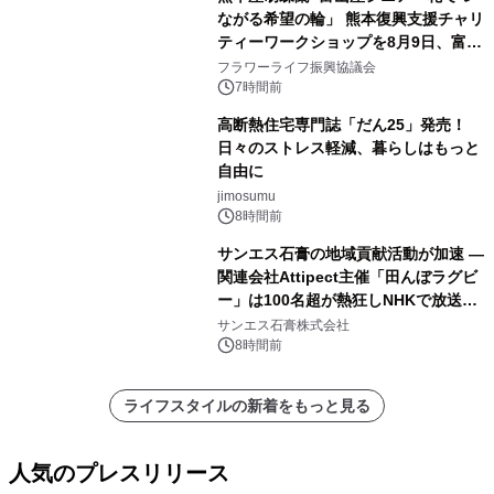
ながる希望の輪」 熊本復興支援チャリ
ティーワークショップを8月9日、富
山・射水で開催
フラワーライフ振興協議会
7時間前
高断熱住宅専門誌「だん25」発売！
日々のストレス軽減、暮らしはもっと
自由に
jimosumu
8時間前
サンエス石膏の地域貢献活動が加速 ―
関連会社Attipect主催「田んぼラグビ
ー」は100名超が熱狂しNHKで放送さ
れました。
サンエス石膏株式会社
8時間前
ライフスタイルの新着をもっと見る
人気のプレスリリース