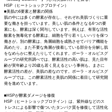
HSP（ヒートショックプロテイン）
■美肌の6要素と酵素の関係
肌の中には多くの酵素が存在し、それぞれ美肌づくりに重
要な働きを担っています。美しい肌の条件となる6つの要
素にも、酵素は深く関与しています。例えば、有害な活性
酸素を無毒化する酵素は、細胞を守り若々しいハリを保つ
働きが。別の酵素は、角層細胞を成熟させてバリア機能を
高めたり、また不要な角層が接着している部分を分解し肌
をなめらかに整えたりしてくれます。ポーラ・オルビスグ
ループの研究所調べでは、酵素活性の高い肌は、見た目年
齢が実年齢より20歳も若く見えるという事例も。まさに
酵素活性の差が、美肌の差なのです。ポーラ・オルビスグ
ループでは、この酵素活性と美肌の関係に着目して研究開
発を進めています。
■HSPが酵素ダメージを修復
HSP（ヒートショックプロテイン）は、紫外線などのス
トレスによる影響で傷ついたタンパク質を修復して活性化