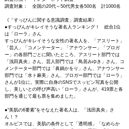
調査対象： 全国の20代～50代男女各500名 計1000名
《「すっぴんに関する意識調査」調査結果》
●すっぴんがキレイそうな著名人ランキング！ 総合1位
は「ローラ」さん
すっぴんがキレイそうな女性の著名人を、「アスリート」
「芸人」「コメンテーター」「アナウンサー」「ブロガ
ー」の各部門ごとに聞いたところ、アスリート部門では
「浅田真央」さん、芸人部門では「鳥居みゆき」さん、コ
メンテーター部門では「眞鍋かをり」さん、アナウンサー
部門では「水ト麻美」さん、ブロガー部門では「ローラ」
さんが1位に。実際に自身のSNSでスッピン写真を公開
し、美しいとの呼び声高い「ローラ」さんが、419票と各
部門を通じて最も票を集めました。
●“美肌の6要素”をそなえた著名人は、「浅田真央」さ
ん！？
オルビスでは、美肌の条件として「透明感」「なめらか