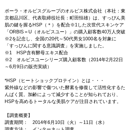
ポーラ・オルビスグループのオルビス株式会社（本社：東
京都品川区、代表取締役社長：町田恒雄）は、すっぴん美
肌の鍵を握るHSP（＊）を配合※1した次世代スキンケア
「ORBIS＝U（オルビスユー）」の購入顧客数40万人突破
※2を記念し、全国の20代～50代男女1000名を対象に
「すっぴんに関する意識調査」を実施しました。
※1 HSP含有酵母エキス配合
※2 オルビスユーシリーズ購入顧客数（2014年2月22日
～6月9日の販売実績）
*HSP（ヒートショックプロテイン）とは・・・
紫外線などの影響で傷ついた酵素を修復して活性化するた
んぱく質。加齢によって減少することが知られており、
HSPを高めるトータルな美肌ケアが注目されています。
【調査概要】
調査期間： 2014年6月10日（火）～11日（水）
調査方法： インターネット調査