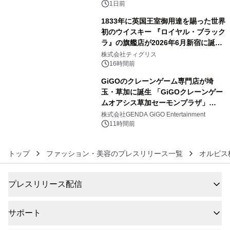
1日前
1833年に英国王室御用達を賜った世界
初のウイスキー 『ロイヤル・ブラック
ラ』の旗艦店が2026年6月新宿に誕
5
生 バカルディ ジャパンと連携した
株式会社ティグリス
没入型バー「BAR Arca」
16時間前
GiGOのクレーンゲーム専門店が埼
玉・草加に誕生 「GiGOクレーンゲー
ムオアシス草加セーモンプラザ」
6
2026年8月7日(金)10時グランドオープ
株式会社GENDA GiGO Entertainment
ン
11時間前
トップ
ファッション・美容のプレスリリース一覧
オルビス
プレスリリース配信
サポート