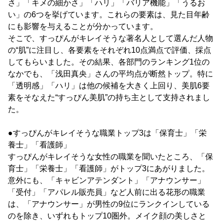
さ」「キメの細かさ」「ハリ」「バリア機能」「うるお
い」の6つを挙げています。これらの要素は、見た目年齢
にも影響を与えることが分かっています。
そこで、すっぴんがキレイそうな著名人として選んだ人物
の“肌”に注目し、各要素をそれぞれ10点満点で評価、採点
してもらいました。その結果、各部門のランキング1位の
なかでも、「浅田真央」さんの平均点が断然トップ。特に
「透明感」「ハリ」は他の候補を大きく上回り、美肌6要
素をそなえた“すっぴん美肌”の持ち主として支持されまし
た。
●すっぴんがキレイそうな職業トップ3は「保育士」「栄
養士」「看護師」
すっぴんがキレイそうな女性の職業を聞いたところ、「保
育士」「栄養士」「看護師」がトップ3にあがりました。
意外にも、「キャビンアテンダント」「アナウンサー」
「受付」「アパレル販売員」など人前に出る花形の職業
は、「アナウンサー」が男性の9位にランクインしている
のを除き、いずれもトップ10圏外。メイク顔の美しさと