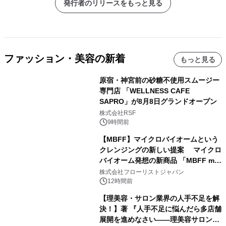
発行者のリリースをもっと見る
ファッション・美容の新着
もっと見る
原宿・神宮前の砂糖不使用スムージー
専門店 「WELLNESS CAFE
SAPRO」が8月8日グランドオープン
株式会社RSF
9時間前
【MBFF】マイクロバイオームという
クレンジングの新しい提案 マイクロ
バイオーム発想の新商品 「MBFF mb
クレンジングPRO」を2026年8月6日
株式会社フローリストジャパン
発売
12時間前
【理美容・サロン業界の人手不足を解
決！】著 『人手不足に悩んだら多店舗
展開を進めなさい――理美容サロン