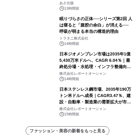
「多店舗展開」の教科書』2026年8月
あさ出版
24日（月）発売
13時間前
眠りづらさの正体──シリーズ第2回 人
は寝ると「腹腔の余白」が消える──
呼吸が弱まる本当の構造的理由
トラタニ株式会社
14時間前
日本ジオメンブレン市場は2035年1億
5,430万米ドルへ、CAGR 6.04％｜最
終処分場・水処理・インフラ整備向け
需要拡大
株式会社レポートオーシャン
14時間前
日本ステンレス鋼市場、2035年190万
トン米ドルへ成長｜CAGR3.47％、建
設・自動車・製造業の需要拡大が市場
を牽引
株式会社レポートオーシャン
15時間前
ファッション・美容の新着をもっと見る