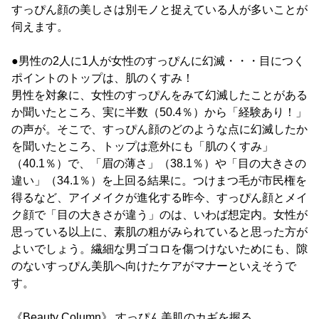
すっぴん顔の美しさは別モノと捉えている人が多いことが
伺えます。
●男性の2人に1人が女性のすっぴんに幻滅・・・目につく
ポイントのトップは、肌のくすみ！
男性を対象に、女性のすっぴんをみて幻滅したことがある
か聞いたところ、実に半数（50.4％）から「経験あり！」
の声が。そこで、すっぴん顔のどのような点に幻滅したか
を聞いたところ、トップは意外にも「肌のくすみ」
（40.1％）で、「眉の薄さ」（38.1％）や「目の大きさの
違い」（34.1％）を上回る結果に。つけまつ毛が市民権を
得るなど、アイメイクが進化する昨今、すっぴん顔とメイ
ク顔で「目の大きさが違う」のは、いわば想定内。女性が
思っている以上に、素肌の粗がみられていると思った方が
よいでしょう。繊細な男ゴコロを傷つけないためにも、隙
のないすっぴん美肌へ向けたケアがマナーといえそうで
す。
《Beauty Column》 すっぴん美肌のカギを握る、