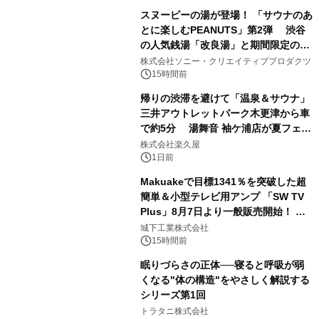
スヌーピーの湯が登場！ 「サウナのあ
とに楽しむPEANUTS」第2弾 渋谷
の人気銭湯「改良湯」と期間限定のコ
1
ラボレーション サウナイキタイコラ
株式会社ソニー・クリエイティブプロダクツ
ボグッズも発売決定！
15時間前
帰りの渋滞を避けて「温泉＆サウナ」
三井アウトレットパーク木更津から車
で約5分 湯舞音 袖ケ浦店が夏フェア
2
メニューを提供
株式会社楽久屋
1日前
Makuakeで目標1341％を突破した超
簡単＆小型テレビ用アンプ 「SW TV
Plus」8月7日より一般販売開始！ ケ
3
ーブル1本つなぐだけ、テレビの音が
城下工業株式会社
ぐっと豊かに
15時間前
眠りづらさの正体──寝ると呼吸が弱
くなる"体の構造"をやさしく解説する
シリーズ第1回
4
トラタニ株式会社