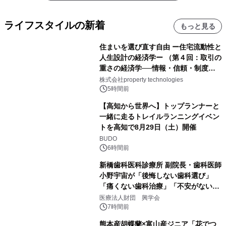
ライフスタイルの新着
もっと見る
住まいを選び直す自由 ー住宅流動性と
人生設計の経済学ー （第４回：取引の
重さの経済学──情報・信頼・制度を
PropTechはどう組み替えるか）｜
株式会社property technologies
PropTech-Lab
5時間前
【高知から世界へ】トップランナーと
一緒に走るトレイルランニングイベン
トを高知で8月29日（土）開催
BUDO
6時間前
新橋歯科医科診療所 副院長・歯科医師
小野宇宙が「後悔しない歯科選び」
「痛くない歯科治療」「不安がない治
療計画」をテーマに専門監修
医療法人財団 興学会
7時間前
熊本産胡蝶蘭×富山産ジニア「花でつ