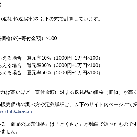
法
(返礼率/返戻率)を以下の式で計算しています。
格(※)÷寄付金額）×100
える場合：還元率10%（1000円÷1万円×100）
える場合：還元率30%（3000円÷1万円×100）
える場合：還元率50%（5000円÷1万円×100）
ければ高いほど、寄付金額に対する返礼品の価格（価値）が高
の販売価格の調べ方や定義詳細は、以下のサイト内ページにて
ax.club/#keisan
いる『商品の販売価格』は『とくさと』が独自で調べたもので
いません。