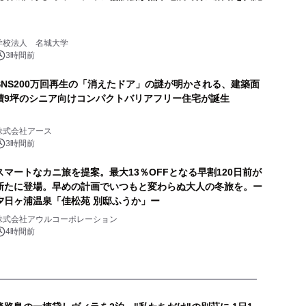
学校法人 名城大学
3時間前
SNS200万回再生の「消えたドア」の謎が明かされる、建築面
積9坪のシニア向けコンパクトバリアフリー住宅が誕生
株式会社アース
3時間前
スマートなカニ旅を提案。最大13％OFFとなる早割120日前が
新たに登場。早めの計画でいつもと変わらぬ大人の冬旅を。ー
夕日ヶ浦温泉「佳松苑 別邸ふうか」ー
株式会社アウルコーポレーション
4時間前