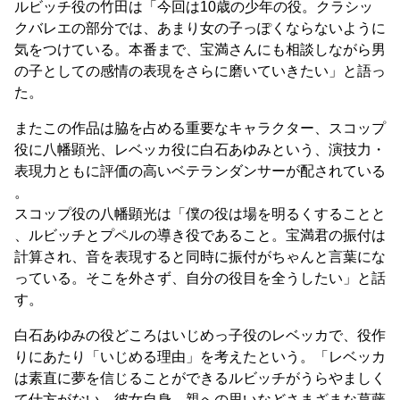
ルビッチ役の竹田は「今回は10歳の少年の役。クラシッ
クバレエの部分では、あまり女の子っぽくならないように
気をつけている。本番まで、宝満さんにも相談しながら男
の子としての感情の表現をさらに磨いていきたい」と語っ
た。
またこの作品は脇を占める重要なキャラクター、スコップ
役に八幡顕光、レベッカ役に白石あゆみという、演技力・
表現力ともに評価の高いベテランダンサーが配されている
。
スコップ役の八幡顕光は「僕の役は場を明るくすることと
、ルビッチとプペルの導き役であること。宝満君の振付は
計算され、音を表現すると同時に振付がちゃんと言葉にな
っている。そこを外さず、自分の役目を全うしたい」と話
す。
白石あゆみの役どころはいじめっ子役のレベッカで、役作
りにあたり「いじめる理由」を考えたという。「レベッカ
は素直に夢を信じることができるルビッチがうらやましく
て仕方がない。彼女自身、親への思いなどさまざまな葛藤