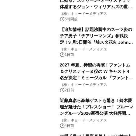
に甦る。スクリーン×オーケストラで
体感するジョン・ウィリアムズの世
界。ジョン・ウィリアムズ：シネマ・
（株）キョードーメディアス
スペクタキュラー・コンサート 開催決
5時間前
定！
【追加情報】話題沸騰中のスーツ姿の
チア男子「チアリーマンズ」参戦決
定！9 月5日開催『埼スタ花火 John
Williams Fireworks 2026』を大迫力
（株）キョードーメディアス
のパフォーマンスで熱く盛り上げる！
1日前
2027 年夏、待望の再演！ファントム
＆クリスティーヌ役の W キャスト 4
名が決定！ミュージカル 『ファント
ム』
（株）キョードーメディアス
2日前
近藤真彦ら豪華ゲストも驚き！鈴木愛
理が魅せた！プレスショー！ ブルーマ
ングループ2026新宿公演 大好評開催
中！！
（株）キョードーメディアス
4日前