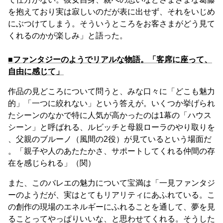
を抱えており実は寂しいのだが表に出せず、それをいじめ
にぶつけてしまう。そういうところをお客さまがどう見て
くれるのかが楽しみ」と語った。
■ファンタジーのようでリアルな物語。「客席に座って、
自由に感じて」
作品の見どころについて問うと、みな口々に「どこも魅力
的」「一つに絞れない」という答えが。いくつか挙げられ
たシーンのなかで特に人気が高かったのは1幕の「ハウス
シーン」と呼ばれる、ルビッチと母親ローラのやり取りを
、父親のブルーノ（風間の2役）が見ているという場面だ
。「親子や人のあたたかさ、サポートしてくれる仲間の存
在を感じられる」（関）
また、このバレエの魅力について宝満は「一見ファンタジ
ーのようだが、実はとてもリアリティにあふれている。こ
の創作の現場のエネルギーにふれることを通して、夢を見
ることってやっぱりいいな、と思わせてくれる。そうした