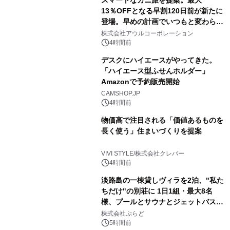
スマートなカニ旅を提案。最大
13％OFFとなる早割120日前が新たに
登場。早めの計画でいつもと変わらぬ
大人の冬旅を。ー夕日ヶ浦温泉「佳松
株式会社アウルコーポレーション
苑 別邸ふうか」ー
4時間前
デスクにハイエースがやってきた。
「ハイエース型ふせんホルダー」
Amazonで予約販売開始
CAMSHOP.JP
4時間前
物価高で注目される「価値あるものを
長く使う」住まいづくりを提案
VIVI STYLE/株式会社クレバー
4時間前
淡路島の一棟貸しヴィラを2泊、"私た
ちだけ"の別荘に 1日1組・最大8名
様、プールとサウナとジェットバス付
きで Villa Mon Temps AWAJIの連泊
株式会社ぷらど
素泊りプラン
5時間前