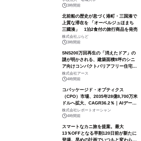
3時間前
北前船の歴史が息づく港町・三国湊で
上質な滞在を 「オーベルジュほまち
三國湊」 1泊2食付の旅行商品を発売
株式会社ぷらど
3時間前
SNS200万回再生の「消えたドア」の
謎が明かされる、建築面積9坪のシニ
ア向けコンパクトバリアフリー住宅が
誕生
株式会社アース
4時間前
コパッケージド・オプティクス
（CPO）市場、2035年28億8,700万米
ドルへ拡大、CAGR36.2％｜AIデータ
センター・高速光通信需要が成長を加
株式会社レポートオーシャン
速
4時間前
スマートなカニ旅を提案。最大
13％OFFとなる早割120日前が新たに
登場。早めの計画でいつもと変わらぬ