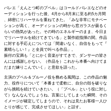
バレエ「えんとつ町のプペル」はコールドバレエなどのオ
ーディションを行った後、4月から8月末に至る約5カ月間
、綿密にリハーサルを重ねてきた。「みな非常にモチベー
ションが高く、オーディションの時から窓ガラスが曇るく
らいの熱気があった。その時のエネルギーのまま、今日ま
でリハーサルを続けてきている」と製作総指揮の関。作品
に対する手応えについては「間違いなく、自信をもって『
素晴らしい！』と全員で叫べる作品」。
振付の宝満も「とにかく音楽がすてきで、ダンサーの皆さ
んには感謝しかない。（作品を）これから本番へ向けてま
だまだ練りこんでいく」と意欲を語った。
主演のプペル＆ブルーノ役を務める風間は、この作品の魅
力、役作りについて「本番まで柔軟に、自分の殻を破りな
がら挑戦を続けていきたい。（「プペル」という役に対し
て）なんなんでしょうね。言葉にしてしまった瞬間、その
イメージが確定してしまうので、それは見たお客様一人ひ
とりが感じて、完成させてほしい」と話す。