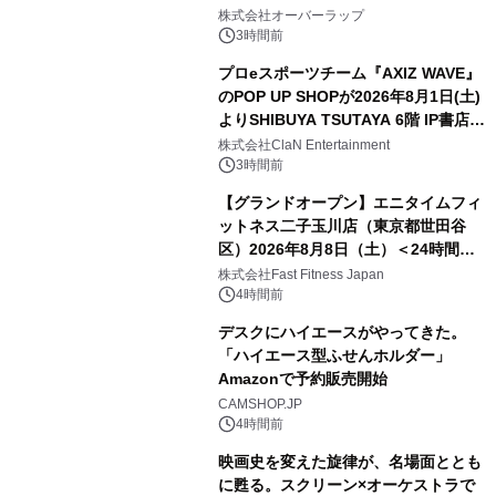
株式会社オーバーラップ
3時間前
プロeスポーツチーム『AXIZ WAVE』
のPOP UP SHOPが2026年8月1日(土)
よりSHIBUYA TSUTAYA 6階 IP書店で
開催決定！！
株式会社ClaN Entertainment
3時間前
【グランドオープン】エニタイムフィ
ットネス二子玉川店（東京都世田谷
区）2026年8月8日（土）＜24時間年
中無休のフィットネスジム＞
株式会社Fast Fitness Japan
4時間前
デスクにハイエースがやってきた。
「ハイエース型ふせんホルダー」
Amazonで予約販売開始
CAMSHOP.JP
4時間前
映画史を変えた旋律が、名場面ととも
に甦る。スクリーン×オーケストラで