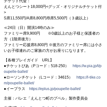
チケット代金：
えんとつシート18,000円<グッズ・オリジナルチケット付
>
S席11,550円/A席8,800円/B席5,500円（３歳以上）
≪24日（日）開演14時のみ≫
ファミリー席9,900円 ※0歳以上のお子様と保護者の
方（1階席後方）
ファミリー応援席8,800円 ※後方のファミリー席には小さ
いお子様連れのご家族の方がお座りになります。
【各種プレイガイド URL】
●チケットぴあ（Pコード：518-250）
https://w.pia.jp/t/p
oupelle-ballet/
●ローソンチケット（Lコード：34615）
https://l-tike.co
m/poupelle-ballet/
●イープラス
https://eplus.jp/poupelle-ballet/
主催：バレエ「えんとつ町のプペル」製作委員会