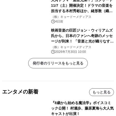
大河ドラマ「豊臣兄弟！」コンサート
11/7（土）開催決定！ドラマの音楽を
担当する木村秀彬ほか、緒形敦（織田
信澄役）、松本怜生（石田三成役）が
（株）キョードーメディアス
ゲスト出演 8 月 5 日（水）10:00 よ
4日前
り最速先行受付開始
映画音楽の巨匠ジョン・ウィリアムズ
氏から、日本のファンへ奇跡のメッセ
ージが到来！ 「音楽と光が織りなす素
晴らしい夜に！」9 月 5 日開催の『埼
（株）キョードーメディアス
スタ花火』へ向け、直筆サイン入りレ
2026年7月30日 10:00
ターが公開
発行者のリリースをもっと見る
エンタメの新着
もっと見る
『8歳から始める魔法学』ボイスコミ
ック公開！ 村瀬歩、藤原夏海ら大人気
キャストが出演！