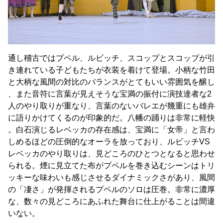
通し稽古ではプペル、ルビッチ、スコップとスコップが引
き連れている子どもたちが衣装を着けて登場。小柄な竹田
と大柄な風間の対比のバランスがとてもいい雰囲気を醸し
、また音符に言葉が見えそうな宝満の振付に演技達者な2
人のやり取りが重なり、言葉のないバレエが幾重にも雄弁
に語りかけてくるのが印象的だ。八幡の踊りは非常に軽快
。白石演じるレベッカの存在感は、宝満に「女帝」と言わ
しめるほどの圧倒的なオーラを放っており、ルビッチVS
レベッカのやり取りは、見どころのひとつとなると思わせ
られる。煙に見立てた布がプペルを巻き込むシーンはトリ
ッキーな味わいも感じさせるダイナミックさがあり、風間
の「凄さ」が発揮されるプペルのソロは圧巻。非常に濃厚
な、数々の見どころにあふれた舞台に仕上がることは間違
いない。