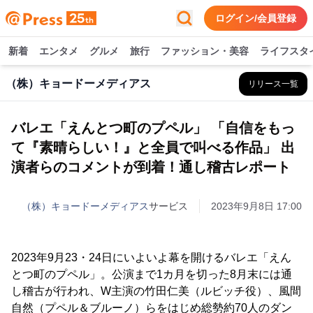
ログイン/会員登録
新着
エンタメ
グルメ
旅行
ファッション・美容
ライフスタ
（株）キョードーメディアス
リリース一覧
バレエ「えんとつ町のプペル」 「自信をもっ
て『素晴らしい！』と全員で叫べる作品」 出
演者らのコメントが到着！通し稽古レポート
（株）キョードーメディアス
サービス
2023年9月8日 17:00
2023年9月23・24日にいよいよ幕を開けるバレエ「えん
とつ町のプペル」。公演まで1カ月を切った8月末には通
し稽古が行われ、W主演の竹田仁美（ルビッチ役）、風間
自然（プペル＆ブルーノ）らをはじめ総勢約70人のダン