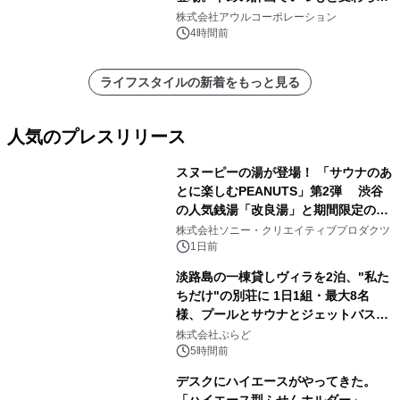
大人の冬旅を。ー夕日ヶ浦温泉「佳松
株式会社アウルコーポレーション
苑 別邸ふうか」ー
4時間前
ライフスタイルの新着をもっと見る
人気のプレスリリース
スヌーピーの湯が登場！ 「サウナのあ
とに楽しむPEANUTS」第2弾 渋谷
の人気銭湯「改良湯」と期間限定のコ
1
ラボレーション サウナイキタイコラ
株式会社ソニー・クリエイティブプロダクツ
ボグッズも発売決定！
1日前
淡路島の一棟貸しヴィラを2泊、"私た
ちだけ"の別荘に 1日1組・最大8名
様、プールとサウナとジェットバス付
2
きで Villa Mon Temps AWAJIの連泊
株式会社ぷらど
素泊りプラン
5時間前
デスクにハイエースがやってきた。