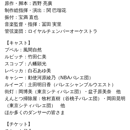
原作・脚本：西野 亮廣
制作総指揮・演出：関 巴瑠花
振付：宝満 直也
音楽監督・指揮：冨田 実里
管弦楽団：ロイヤルチェンバーオーケストラ
【キャスト】
プペル：風間自然
ルビッチ：竹田仁美
スコップ：八幡顕光
レベッカ：白石あゆ美
キャシー：勅使河原綾乃（NBAバレエ団）
ルイーズ：土田明日香（バレエシャンブルウエスト）
街灯：岡博美（東京シティバレエ団）・盆子原美奈 他
えんとつ掃除屋：牧村直樹（谷桃子バレエ団）・岡田晃明
（東京シティバレエ団） 他
ほか多くのダンサーの皆さま
【チケット】