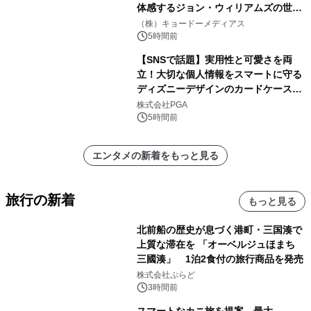
体感するジョン・ウィリアムズの世
界。ジョン・ウィリアムズ：シネマ・
（株）キョードーメディアス
スペクタキュラー・コンサート 開催決
5時間前
定！
【SNSで話題】実用性と可愛さを両
立！大切な個人情報をスマートに守る
ディズニーデザインのカードケースを
株式会社PGAが8月7日発売
株式会社PGA
5時間前
エンタメの新着をもっと見る
旅行の新着
もっと見る
北前船の歴史が息づく港町・三国湊で
上質な滞在を 「オーベルジュほまち
三國湊」 1泊2食付の旅行商品を発売
株式会社ぷらど
3時間前