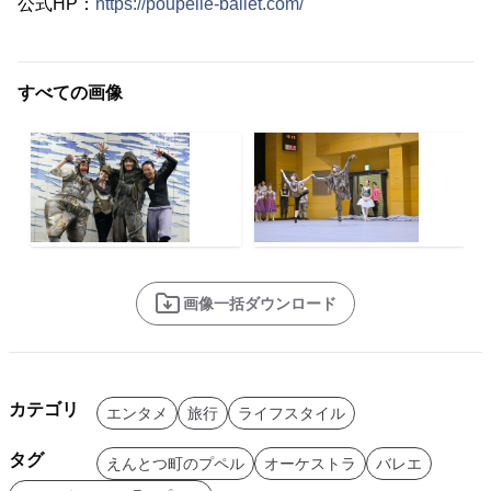
公式HP：
https://poupelle-ballet.com/
すべての画像
画像一括ダウンロード
カテゴリ
エンタメ
旅行
ライフスタイル
タグ
えんとつ町のプペル
オーケストラ
バレエ