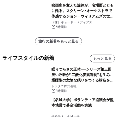
映画史を変えた旋律が、名場面ととも
に甦る。スクリーン×オーケストラで
体感するジョン・ウィリアムズの世
界。ジョン・ウィリアムズ：シネマ・
（株）キョードーメディアス
スペクタキュラー・コンサート 開催決
5時間前
定！
旅行の新着をもっと見る
ライフスタイルの新着
もっと見る
眠りづらさの正体──シリーズ第三回
浅い呼吸が"二酸化炭素過剰"を生み、
爆睡型の危険な眠りをつくる構造を解
説
トラタニ株式会社
3時間前
【名城大学】ボランティア協議会が熊
本地震で募金活動を実施
学校法人 名城大学