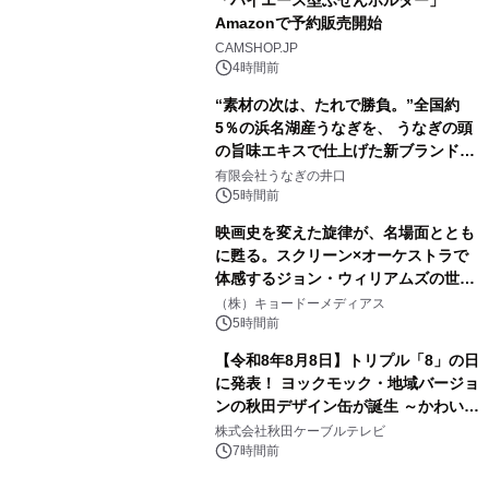
「ハイエース型ふせんホルダー」
Amazonで予約販売開始
3
CAMSHOP.JP
4時間前
“素材の次は、たれで勝負。”全国約
5％の浜名湖産うなぎを、 うなぎの頭
の旨味エキスで仕上げた新ブランド
4
「井口の誉」誕生
有限会社うなぎの井口
5時間前
映画史を変えた旋律が、名場面ととも
に甦る。スクリーン×オーケストラで
体感するジョン・ウィリアムズの世
5
界。ジョン・ウィリアムズ：シネマ・
（株）キョードーメディアス
スペクタキュラー・コンサート 開催決
5時間前
定！
【令和8年8月8日】トリプル「8」の日
に発表！ ヨックモック・地域バージョ
ンの秋田デザイン缶が誕生 ～かわいい
6
秋田犬の子犬と秋田の四季と名所を巡
株式会社秋田ケーブルテレビ
るパッケージ～ 9月1日(火)秋田県内で
7時間前
販売開始