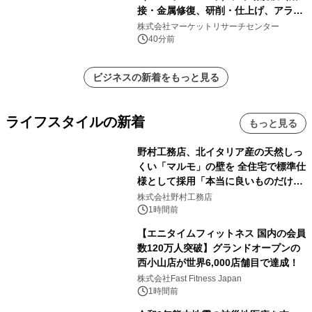
接・金属修復、研削・仕上げ、アライ
メント、その他）・分析レポートを発
株式会社マーケットリサーチセンター
表
40分前
ビジネスの新着をもっと見る
ライフスタイルの新着
もっと見る
野村工務店、北イタリア産の天然しっ
くい「マルモ」の壁を 全住宅で標準仕
様として採用「本当に良いものだけに
こだわる」
株式会社野村工務店
1時間前
【エニタイムフィットネス 国内の会員
数120万人突破】グランドオープンの
西小山店が世界6,000店舗目で達成！
株式会社Fast Fitness Japan
1時間前