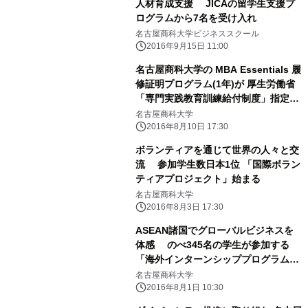
人材育成支援 JICAの留学生支援プ
ログラムから7名を受け入れ
名古屋商科大学ビジネススクール
2016年9月15日 11:00
名古屋商科大学の MBA Essentials 履
修証明プログラム(1年)が 厚生労働省
「専門実践教育訓練給付制度」指定講
座に
名古屋商科大学
2016年8月10日 17:30
ボランティアを通じて世界の人々と交
流 参加学生数日本1位 「国際ボラン
ティアプロジェクト」始まる
名古屋商科大学
2016年8月3日 17:30
ASEAN諸国でグローバルビジネスを
体感 のべ345名の学生が参加する
「海外インターンシッププログラム」
開始
名古屋商科大学
2016年8月1日 10:30