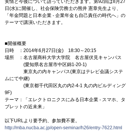
実情と今後について語っていただきます。第92回は8月27
日(水)に開催し、社会保険労務士の熊井 憲章先生より、
「年金問題と日本企業 - 企業年金も自己責任の時代へ」の
テーマで講演いただきます。
■開催概要
日時 ：2014年6月27日(金) 18:30～20:15
場所 ：名古屋商科大学大学院 名古屋伏見キャンパス
(愛知県名古屋市中区錦1-20-1)
東京丸の内キャンパス(東京はテレビ会議システ
ムにて中継)
(東京都千代田区丸の内2-4-1 丸の内ビルディング
9F)
テーマ：「エレクトロニクスにみる日本企業 - スマホ、タ
ブレットの近未来」
以下URLより要予約、参加費不要。
http://mba.nucba.ac.jp/open-seminar/h26/entry-7622.html