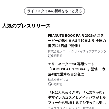
ライフスタイルの新着をもっと見る
人気のプレスリリース
PEANUTS BOOK FAIR 2026が スヌ
ーピーの誕生日の8月10日より 全国の
書店123店舗で開催！
1
株式会社ソニー・クリエイティブプロダクツ
6時間前
エリミネーター/SE専用シート
「GOODSEAT “COBRA”」登場 表
皮4種で愛車を自分色に
2
株式会社グッズ
3時間前
『おぱんちゅうさぎ』『んぽちゃむ』
デザインのコスメ＆メイクパフがミル
フィーから登場！見ても使っても楽し
3
い、ポップでキュートなコレクショ
ライフスタイルカンパニー株式会社