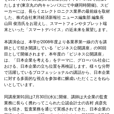
たします(東京丸の内キャンパスにて中継同時開催)。スピ
ーカーには、長らくエレクトロニクス業界の最前線を取材
した、株式会社東洋経済新報社 ニュース編集部 編集長
山田 俊浩氏をお迎えし、スマートフォンやタブレット端
末といった「スマートデバイス」の近未来を展望します。
本講演会は、本学が2008年度より各業界第一線の方を講
師として招き開講している「ビジネス公開講座」の90回
目として開催されます。本年度の「ビジネス公開講座」
は、「日本企業を考える」をテーマに、グローバル社会に
おける、日本企業の立ち位置を再検証します。様々な分野
で活躍しているプロフェッショナルの講話から、日本企業
に対する多面的な視点を参加者に醸成いただくことをねら
いとしています。
同講座第91回は7月30日(水)に開催、講師は大企業の監査
業務に長らく携わってこられた公認会計士の吉村 貞彦先
生を招き、監査業務を通じて実感されてきた、日本企業の