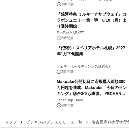
ン。
7時間前
『銀河特急 ミルキー☆サブウェイ』コ
ラボジュエリー 第一弾 8/10（月）よ
り受注開始！
4
FanFun MARKET
5時間前
『(仮称)エスペリアホテル札幌』2027
年1月下旬開業
5
サムティホールディングス株式会社
5時間前
Makuake公開初日に応援購入総額300
万円超を達成、Makuake「今日のラン
キング」総合3位も獲得。 YECHAN音
6
浴シンギングボウル第2弾の大型サイ
Japan Top Trade
ズ（XL・2XL・3XL）を先行販売中
8時間前
トップ
ビジネスのプレスリリース一覧
名古屋商科大学大学