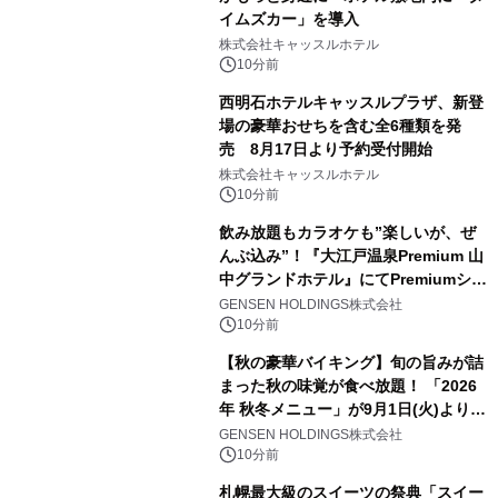
イムズカー」を導入
株式会社キャッスルホテル
10分前
西明石ホテルキャッスルプラザ、新登
場の豪華おせちを含む全6種類を発
売 8月17日より予約受付開始
株式会社キャッスルホテル
10分前
飲み放題もカラオケも”楽しいが、ぜ
んぶ込み”！『大江戸温泉Premium 山
中グランドホテル』にてPremiumシリ
ーズ初のオールインクルーシブ導入
GENSEN HOLDINGS株式会社
10分前
【秋の豪華バイキング】旬の旨みが詰
まった秋の味覚が食べ放題！ 「2026
年 秋冬メニュー」が9月1日(火)より提
供スタート
GENSEN HOLDINGS株式会社
10分前
札幌最大級のスイーツの祭典「スイー