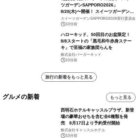
ツガーデンSAPPORO2026」
8/20(木)〜開催！ スイーツガーデン史
上最多50種のコラボケーキが集結／前
スイーツガーデンSAPPORO2026実行委員会
日8/19(水)メディア試食会も初開催
10分前
ハローキッド、50回目のお盆限定！
8/8スタートの「黒毛和牛赤身ステー
キ」で至福の家族団らんを
株式会社バーガーキッド
10分前
旅行の新着をもっと見る
グルメの新着
もっと見る
西明石ホテルキャッスルプラザ、新登
場の豪華おせちを含む全6種類を発
売 8月17日より予約受付開始
株式会社キャッスルホテル
10分前