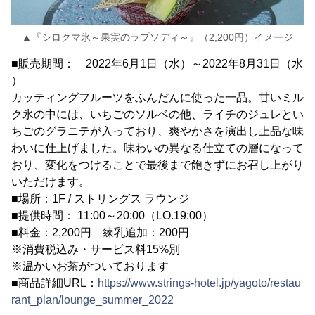
▲『シロクマ氷～果実のラプソディ～』（2,200円）イメージ
■販売期間： 2022年6月1日（水）～2022年8月31日（水
）
カッティングフルーツをふんだんに使った一品。甘いミル
ク氷の中には、いちごのソルベの他、ライチのジュレとい
ちごのグラニテが入っており、爽やかさを演出し上品な味
わいに仕上げました。味わいの異なる仕立ての層になって
おり、変化をつけることで最後まで飽きずにお召し上がり
いただけます。
■場所：1F / ストリングス ラウンジ
■提供時間： 11:00～20:00（LO.19:00）
■料金：2,200円 練乳追加：200円
※消費税込み・サービス料15%別
※温かいお茶がついております
■商品詳細URL：
https://www.strings-hotel.jp/yagoto/restau
rant_plan/lounge_summer_2022