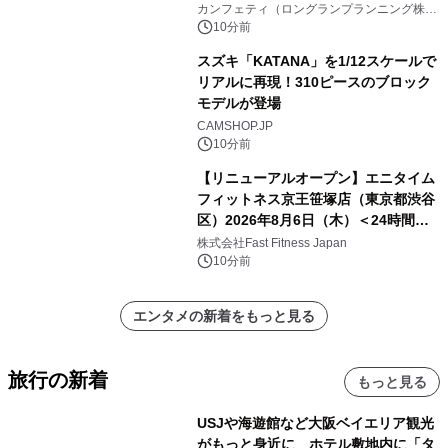
開始
カンフェティ（ロングランプランニング株式
会社）
10分前
スズキ「KATANA」を1/12スケールで
リアルに再現！310ピースのブロック
モデルが登場
CAMSHOP.JP
10分前
【リニューアルオープン】エニタイム
フィットネス京王笹塚店（東京都渋谷
区）2026年8月6日（木）＜24時間年
中無休のフィットネスジム＞
株式会社Fast Fitness Japan
10分前
エンタメの新着をもっと見る
旅行の新着
もっと見る
USJや海遊館など大阪ベイエリア観光
がもっと身近に ホテル敷地内に「タ