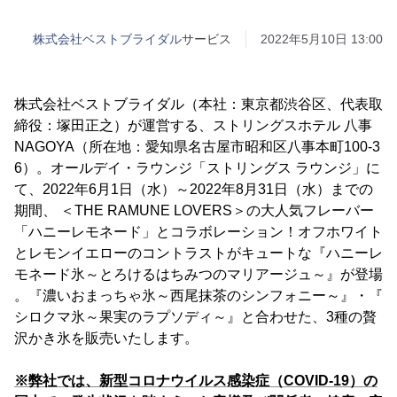
株式会社ベストブライダル
サービス
2022年5月10日 13:00
株式会社ベストブライダル（本社：東京都渋谷区、代表取
締役：塚田正之）が運営する、ストリングスホテル 八事
NAGOYA（所在地：愛知県名古屋市昭和区八事本町100-3
6）。オールデイ・ラウンジ「ストリングス ラウンジ」に
て、2022年6月1日（水）～2022年8月31日（水）までの
期間、 ＜THE RAMUNE LOVERS＞の大人気フレーバー
「ハニーレモネード」とコラボレーション！オフホワイト
とレモンイエローのコントラストがキュートな『ハニーレ
モネード氷～とろけるはちみつのマリアージュ～』が登場
。『濃いおまっちゃ氷～西尾抹茶のシンフォニー～』・『
シロクマ氷～果実のラプソディ～』と合わせた、3種の贅
沢かき氷を販売いたします。
※弊社では、新型コロナウイルス感染症（COVID-19）の