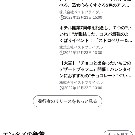
べる、乙女心をくすぐる5色のアフタ
ヌーンティー！ 『プリンセス ティア
株式会社ベストブライダル
ラ アフタヌーンティー』期間限定販売
2022年12月23日 15:00
ホテル開業7周年を記念し、７つの“い
いね！”が集結した、コスパ最強のよ
くばりイベント！ 「ストロベリー＆チ
ョコレート スイーツブッフェ～恋する
株式会社ベストブライダル
パリ7区～」開催
2022年12月23日 13:30
【大宮】『チョコと出会ったいちごの
デザートブッフェ』開催！バレンタイ
ンにおすすめの“チョコレート”×“いち
ご”の最強コラボレーション
株式会社ベストブライダル
2022年12月23日 13:00
発行者のリリースをもっと見る
エンタメの新着
もっと見る