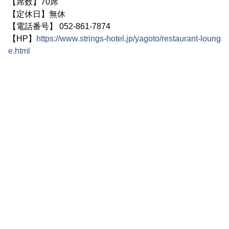
【席数】70席
【定休日】無休
【電話番号】 052-861-7874
【HP】
https://www.strings-hotel.jp/yagoto/restaurant-loung
e.html