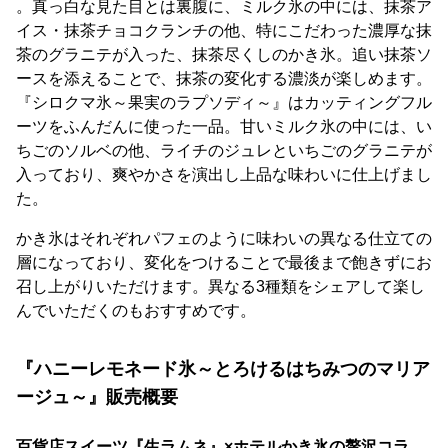
。真っ白な見た目とは裏腹に、ミルク氷の中には、抹茶ア
イス・抹茶チョコクランチの他、特にこだわった濃厚な抹
茶のグラニテが入った、抹茶尽くしのかき氷。追い抹茶ソ
ースを添えることで、抹茶の変化する濃淡が楽しめます。
『シロクマ氷～果実のラプソディ～』はカッティングフル
ーツをふんだんに使った一品。甘いミルク氷の中には、い
ちごのソルベの他、ライチのジュレといちごのグラニテが
入っており、爽やかさを演出し上品な味わいに仕上げまし
た。
かき氷はそれぞれパフェのように味わいの異なる仕立ての
層になっており、変化をつけることで最後まで飽きずにお
召し上がりいただけます。異なる3種類をシェアして楽し
んでいただくのもおすすめです。
『ハニーレモネード氷～とろけるはちみつのマリア
ージュ～』販売概要
百貨店スイーツ『生ラムネ』×ホテルかき氷の贅沢コラ