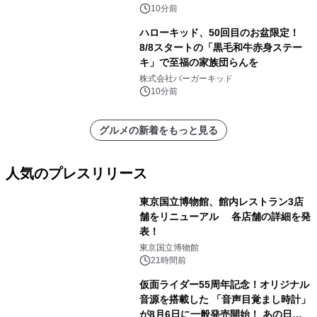
日8/19(水)メディア試食会も初開催
10分前
ハローキッド、50回目のお盆限定！
8/8スタートの「黒毛和牛赤身ステー
キ」で至福の家族団らんを
株式会社バーガーキッド
10分前
グルメの新着をもっと見る
人気のプレスリリース
東京国立博物館、館内レストラン3店
舗をリニューアル 各店舗の詳細を発
表！
1
東京国立博物館
21時間前
仮面ライダー55周年記念！オリジナル
音源を搭載した 「音声目覚まし時計」
が8月6日に一般発売開始！ あの日の