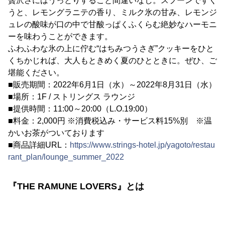
贅沢さにはうっとりすること間違いなし。スプーンですく
うと、レモングラニテの香り、ミルク氷の甘み、レモンジ
ュレの酸味が口の中で甘酸っぱくふくらむ絶妙なハーモニ
ーを味わうことができます。
ふわふわな氷の上に佇む“はちみつうさぎ”クッキーをひと
くちかじれば、大人もときめく夏のひとときに。ぜひ、ご
堪能ください。
■販売期間：2022年6月1日（水）～2022年8月31日（水）
■場所：1F / ストリングス ラウンジ
■提供時間：11:00～20:00（L.O.19:00）
■料金：2,000円 ※消費税込み・サービス料15%別 ※温
かいお茶がついております
■商品詳細URL：
https://www.strings-hotel.jp/yagoto/restau
rant_plan/lounge_summer_2022
『THE RAMUNE LOVERS』とは