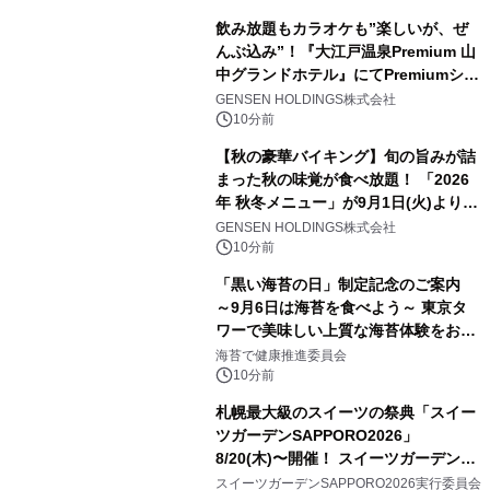
飲み放題もカラオケも”楽しいが、ぜ
んぶ込み”！『大江戸温泉Premium 山
中グランドホテル』にてPremiumシリ
ーズ初のオールインクルーシブ導入
GENSEN HOLDINGS株式会社
10分前
【秋の豪華バイキング】旬の旨みが詰
まった秋の味覚が食べ放題！ 「2026
年 秋冬メニュー」が9月1日(火)より提
供スタート
GENSEN HOLDINGS株式会社
10分前
「黒い海苔の日」制定記念のご案内
～9月6日は海苔を食べよう～ 東京タ
ワーで美味しい上質な海苔体験をお届
けします！
海苔で健康推進委員会
10分前
札幌最大級のスイーツの祭典「スイー
ツガーデンSAPPORO2026」
8/20(木)〜開催！ スイーツガーデン史
上最多50種のコラボケーキが集結／前
スイーツガーデンSAPPORO2026実行委員会