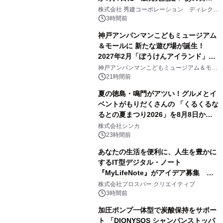
2
大興奮が今甦る
株式会社 秀建コーポレーション ディレクト
アートギャラリー
3時間前
神戸アンパンマンこどもミュージアム
＆モールに 新たな遊び場が誕生！
2027年2月「ぼうけんアイランド」が
3
オープン
神戸アンパンマンこどもミュージアム＆モー
ル
21時間前
夏の徳島・鳴門がアツい！グルメとイ
ベントがもりだくさんの 「くるくるな
るとの夏まつり2026」を8月8日から9
4
日間開催 ～夏限定メニューや大抽選
株式会社シンカ
会、大学芋スティックの振る舞いも～
23時間前
あなたの生活を便利に、人生を豊かに
するIT型デジタル・ノート
『MyLifeNote』がアイデア募集 優
5
秀賞100名に1年間無償試用
株式会社プロスパー クリエイティブ
3時間前
加圧ポンプ一体型で炭酸保持をサポー
ト 「DIONYSOS シャンパンストッパ