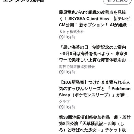
藤原竜也がAIで組織の改善点を見抜
く！ SKYSEA Client View 新テレビ
CM公開！ 新オプション！ AIが組織の
業務実態を分析し労務改善を支援。 藤
Ｓｋｙ株式会社
原竜也メイキング動画公開 「もしAIが
10分前
自分を分析したら、すぐ休めと言われ
「黒い海苔の日」制定記念のご案内
る自信がある」「昨年の夏はカブトム
～9月6日は海苔を食べよう～ 東京タ
シを捕まえたり、虫と戦ったり…」
ワーで美味しい上質な海苔体験をお届
けします！
海苔で健康推進委員会
10分前
【10.6新発売】つけたまま寝られる人
気のすっぴんシリーズと 『 Pokémon
Sleep（ポケモンスリープ）』が夢の
コラボレーション！
クラブ
10分前
第38回池袋演劇祭参加作品 劇・若竹
第8回公演「天草騒乱記－四郎（し
ろ）と呼ばれた少女－」チケット販売