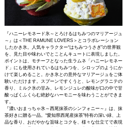
『ハニーレモネード氷～とろけるはちみつのマリアージュ
～』は＜THE RAMUNE LOVERS＞とコラボレーション
したかき氷。人気キャラクター“はちみつうさぎ”の世界観
を、見た目や味わいでとことんキュートに表現しました。
ポイントは、モチーフとなった生ラムネ「ハニーレモネー
ド」にも使用されているはちみつを、シロップのようにか
けて楽しめること。かき氷との意外なマリアージュをご体
験いただけます。スプーンですくうと、レモングラニテの
香り、ミルク氷の甘み、レモンジュレの酸味が口の中で甘
酸っぱくふくらむ絶妙なハーモニーを味わうことができま
す。
『濃いおまっちゃ氷～西尾抹茶のシンフォニー～』は、抹
茶好きに贈る一品。“愛知県西尾産抹茶”特有の深い緑、上
品な香り、おだやかな旨味とコクを、様々な仕立てで表現