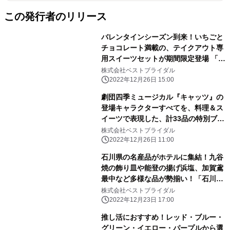
この発行者のリリース
バレンタインシーズン到来！いちごと
チョコレート満載の、テイクアウト専
用スイーツセットが期間限定登場 「ス
トリングス スイーツコレクション～
株式会社ベストブライダル
STRAWBERRY & CHOCOLATE～」
2022年12月26日 15:00
販売
劇団四季ミュージカル『キャッツ』の
登場キャラクターすべてを、料理＆ス
イーツで表現した、計33品の特別ブッ
フェ 『STRINGS ジェリクルブッフ
株式会社ベストブライダル
ェ』期間限定開催
2022年12月26日 11:00
石川県の名産品がホテルに集結！九谷
焼の飾り皿や能登の揚げ浜塩、加賀鳶
最中など多様な品が勢揃い！「石川県
観光物産展 in STRINGS」開催
株式会社ベストブライダル
2022年12月23日 17:00
推し活におすすめ！レッド・ブルー・
グリーン・イエロー・パープルから選