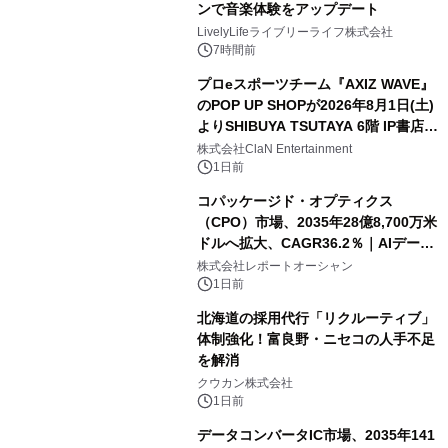
ンで音楽体験をアップデート
LivelyLifeライブリーライフ株式会社
7時間前
プロeスポーツチーム『AXIZ WAVE』
のPOP UP SHOPが2026年8月1日(土)
よりSHIBUYA TSUTAYA 6階 IP書店で
開催決定！！
株式会社ClaN Entertainment
1日前
コパッケージド・オプティクス
（CPO）市場、2035年28億8,700万米
ドルへ拡大、CAGR36.2％｜AIデータ
センター・高速光通信需要が成長を加
株式会社レポートオーシャン
速
1日前
北海道の採用代行「リクルーティブ」
体制強化！富良野・ニセコの人手不足
を解消
クウカン株式会社
1日前
データコンバータIC市場、2035年141