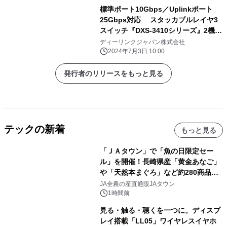
標準ポート10Gbps／Uplinkポート
25Gbps対応 スタッカブルレイヤ3
スイッチ『DXS-3410シリーズ』2機種
を 7月3日より販売開始
ディーリンクジャパン株式会社
2024年7月3日 10:00
発行者のリリースをもっと見る
テックの新着
もっと見る
「ＪＡタウン」で「魚の日限定セー
ル」を開催！長崎県産「黄金あなご」
や「天然本まぐろ」など約280商品を
販売！～毎月１０日の定例企画～
JA全農の産直通販JAタウン
1時間前
見る・触る・聴くを一つに。ディスプ
レイ搭載「LL05」ワイヤレスイヤホ