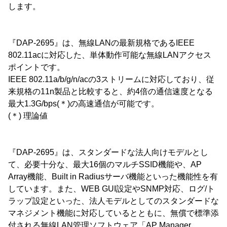
します。
『DAP-2695』は、無線LANの最新規格であるIEEE
802.11acに対応した、単体動作可能な無線LANアクセス
ポイントです。
IEEE 802.11a/b/g/n/acの3ストリームに対応しており、従
来規格の11n製品と比較すると、約4倍の通信速度となる
最大1.3G/bps(＊)の高速通信が可能です。
(＊) 理論値
『DAP-2695』は、スタンダードな法人向けモデルとし
て、必要十分な、最大16個のマルチSSID機能や、AP
Array機能、Built in Radiusサーバ機能といった機能性を有
しています。また、WEB GUI設定やSNMP対応、ログ/ト
ラップ設定といった、法人モデルとしてのスタンダードな
マネジメント機能に対応しているとともに、無償で標準添
付される無線LAN管理ソフトウェア「AP Manager