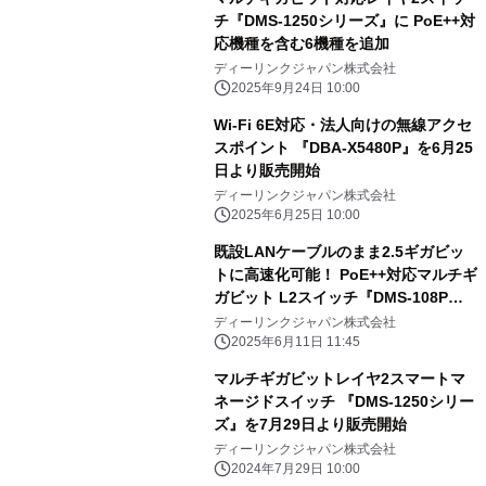
チ『DMS-1250シリーズ』に PoE++対
応機種を含む6機種を追加
ディーリンクジャパン株式会社
2025年9月24日 10:00
Wi-Fi 6E対応・法人向けの無線アクセ
スポイント 『DBA-X5480P』を6月25
日より販売開始
ディーリンクジャパン株式会社
2025年6月25日 10:00
既設LANケーブルのまま2.5ギガビッ
トに高速化可能！ PoE++対応マルチギ
ガビット L2スイッチ『DMS-108P』
を 6月5日より販売開始
ディーリンクジャパン株式会社
2025年6月11日 11:45
マルチギガビットレイヤ2スマートマ
ネージドスイッチ 『DMS-1250シリー
ズ』を7月29日より販売開始
ディーリンクジャパン株式会社
2024年7月29日 10:00