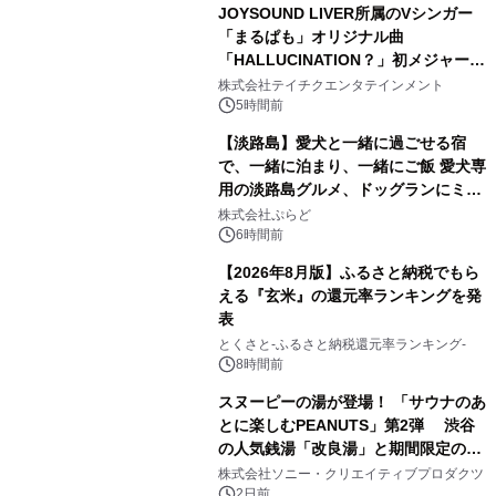
JOYSOUND LIVER所属のVシンガー
「まるぱも」オリジナル曲
「HALLUCINATION？」初メジャー配
3
信リリース決定！
株式会社テイチクエンタテインメント
5時間前
【淡路島】愛犬と一緒に過ごせる宿
で、一緒に泊まり、一緒にご飯 愛犬専
用の淡路島グルメ、ドッグランにミニ
4
プール グランピングとトレーラーハウ
株式会社ぷらど
スの2施設で
6時間前
【2026年8月版】ふるさと納税でもら
える『玄米』の還元率ランキングを発
表
5
とくさと-ふるさと納税還元率ランキング-
8時間前
スヌーピーの湯が登場！ 「サウナのあ
とに楽しむPEANUTS」第2弾 渋谷
の人気銭湯「改良湯」と期間限定のコ
6
ラボレーション サウナイキタイコラ
株式会社ソニー・クリエイティブプロダクツ
ボグッズも発売決定！
2日前