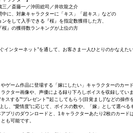
一／沖田総司／井吹龍之介
間中に、対象キャラクターに「キス」「超キス」などの
て入手できる『桜』を指定数獲得した方、
獲得数ランキングが上位の方
をつなぐインターネット”を通して、お客さま一人ひとりのかなえた
メやゲーム作品に登場する「嫁にしたい」キャラクターのカー
ャラクター画像や、声優による録り下ろしボイスを収録してい
“キスする”“プレゼント”“起こしてもらう(目覚まし)”などの操
向上し、“愛情度”に応じて、ボイスの数や、「嫁」として選べる
本アプリのダウンロードと、1キャラクターあたり2枚のカード
ことも可能です。