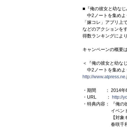
■『俺の彼女と幼なじ
中2ノートを集めよ
「嫁コレ」アプリ上
などのアクションを
得数ランキングによ
キャンペーンの概要
＜『俺の彼女と幼な
中2ノートを集めよ
http://www.atpress.ne
・期間 ： 2014年6月
・URL ：
http://
・特典内容： 『俺の
イベント限定
【対象キャラ
春咲千和／夏川