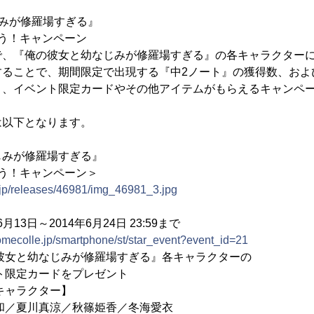
みが修羅場すぎる』
う！キャンペーン
で、『俺の彼女と幼なじみが修羅場すぎる』の各キャラクター
することで、期間限定で出現する『中2ノート』の獲得数、およ
り、イベント限定カードやその他アイテムがもらえるキャンペ
は以下となります。
じみが修羅場すぎる』
う！キャンペーン＞
.jp/releases/46981/img_46981_3.jpg
13日～2014年6月24日 23:59まで
yomecolle.jp/smartphone/st/star_event?event_id=21
彼女と幼なじみが修羅場すぎる』各キャラクターの
カードをプレゼント
クター】
真涼／秋篠姫香／冬海愛衣