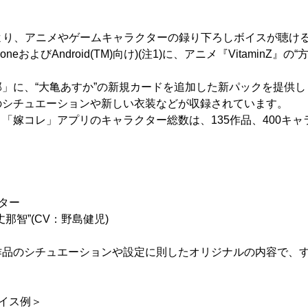
13日より、アニメやゲームキャラクターの録り下ろしボイスが聴
neおよびAndroid(TM)向け)(注1)に、アニメ『VitaminZ』
」に、“大亀あすか”の新規カードを追加した新パックを提供
のシチュエーションや新しい衣装などが収録されています。
「嫁コレ」アプリのキャラクター総数は、135作品、400キャ
ター
方丈那智”(CV：野島健児)
作品のシチュエーションや設定に則したオリジナルの内容で、
ボイス例＞