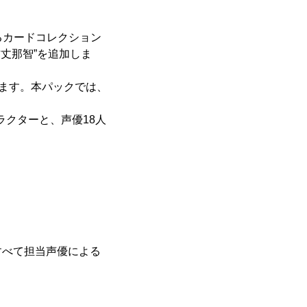
けるカードコレクション
の“方丈那智”を追加しま
します。本パックでは、
ラクターと、声優18人
すべて担当声優による