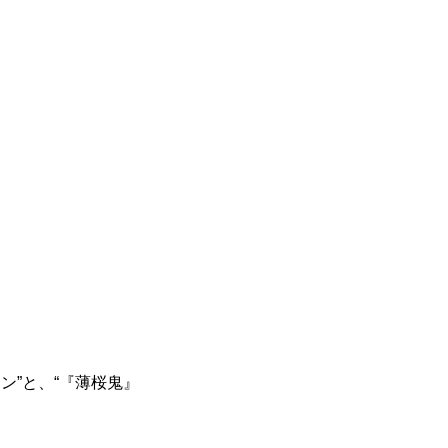
ン”と、“『薄桜鬼』