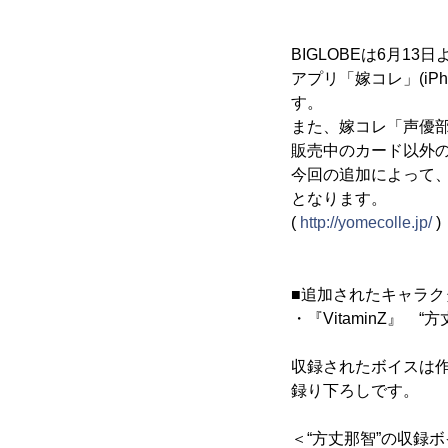
BIGLOBEは6月
アプリ「嫁コレ」(iPho
す。
また、嫁コレ「声優部
販売中のカード以外
今回の追加によって、
となります。
(
http://yomecolle.jp/
)
■追加されたキャラク
・『VitaminZ』 “
収録されたボイスは
録り下ろしです。
＜“方丈那智”の収録