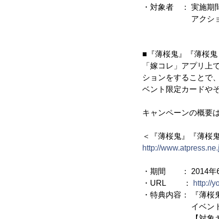
・対象者 ： 実施期
アクションをして
■『薄桜鬼』『薄桜鬼
「嫁コレ」アプリ上
ションをすることで
ベント限定カードや
キャンペーンの概要
＜『薄桜鬼』『薄桜鬼
http://www.atpress.ne
・期間 ： 2014年6月
・URL ：
http://
・特典内容： 『薄桜
イベント限定
【対象キャラ