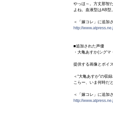
やっほ～。方丈那智だ
よね。血液型はAB型
＜「嫁コレ」に追加さ
http://www.atpress.ne
■追加された声優
・大亀あすか(シグマ
提供する画像とボイ
＜“大亀あすか”の収
こらー、いま何時だ
＜「嫁コレ」に追加さ
http://www.atpress.ne