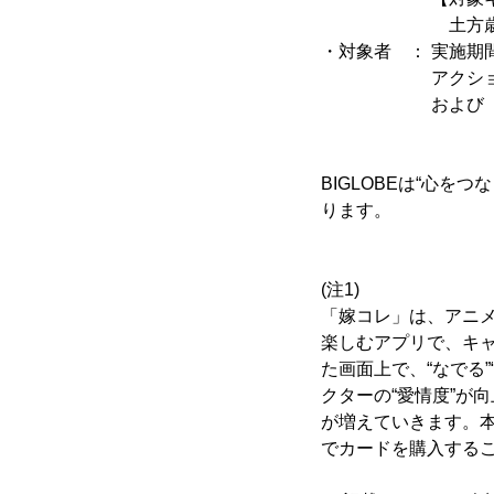
土方歳三／斎藤
・対象者 ： 実施期
アクションをし
および『桜』の
BIGLOBEは“心
ります。
(注1)
「嫁コレ」は、アニ
楽しむアプリで、キ
た画面上で、“なでる”
クターの“愛情度”が
が増えていきます。
でカードを購入する