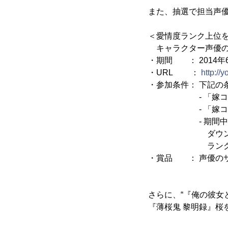
また、抽選で担当声
＜愛情度ランク上位
キャラクター声優の
・期間 ： 2014年6月
・URL ：
http://
・参加条件： 下記の
- 「嫁コレ」にT
- 「嫁コレ」公式Tw
- 期間中に“方
ダウンロードし
ランクイ
・賞品 ： 声優のサ
さらに、“『俺の彼女
『薄桜鬼 黎明録』桜