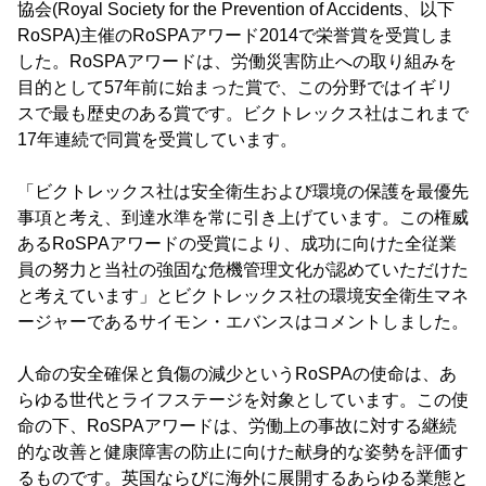
協会(Royal Society for the Prevention of Accidents、以下
RoSPA)主催のRoSPAアワード2014で栄誉賞を受賞しま
した。RoSPAアワードは、労働災害防止への取り組みを
目的として57年前に始まった賞で、この分野ではイギリ
スで最も歴史のある賞です。ビクトレックス社はこれまで
17年連続で同賞を受賞しています。
「ビクトレックス社は安全衛生および環境の保護を最優先
事項と考え、到達水準を常に引き上げています。この権威
あるRoSPAアワードの受賞により、成功に向けた全従業
員の努力と当社の強固な危機管理文化が認めていただけた
と考えています」とビクトレックス社の環境安全衛生マネ
ージャーであるサイモン・エバンスはコメントしました。
人命の安全確保と負傷の減少というRoSPAの使命は、あ
らゆる世代とライフステージを対象としています。この使
命の下、RoSPAアワードは、労働上の事故に対する継続
的な改善と健康障害の防止に向けた献身的な姿勢を評価す
るものです。英国ならびに海外に展開するあらゆる業態と