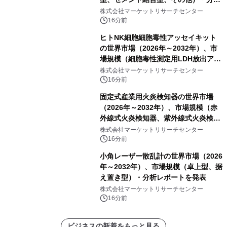
レポートを発表
株式会社マーケットリサーチセンター
16分前
ヒトNK細胞細胞毒性アッセイキット
の世界市場（2026年～2032年）、市
場規模（細胞毒性測定用LDH放出アッ
セイ、細胞毒性測定用CCK8アッセ
株式会社マーケットリサーチセンター
イ、細胞毒性測定用MTTアッセイ、細
16分前
胞毒性測定用CAM標識標的細胞アッセ
固定式産業用火炎検知器の世界市場
イ、細胞毒性測定用CFSE標識標的細
（2026年～2032年）、市場規模（赤
胞アッセイ）・分析レポートを発表
外線式火炎検知器、紫外線式火炎検知
器、UV&IR火炎検知器、その他）・分
株式会社マーケットリサーチセンター
析レポートを発表
16分前
小角レーザー散乱計の世界市場（2026
年～2032年）、市場規模（卓上型、据
え置き型）・分析レポートを発表
株式会社マーケットリサーチセンター
16分前
ビジネスの新着をもっと見る