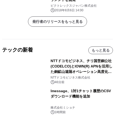
ビクトレックスジャパン株式会社
2018年8月6日 14:00
発行者のリリースをもっと見る
テックの新着
もっと見る
NTTドコモビジネス、チリ国営銅公社
(CODELCO)とIOWN(R) APNを活用し
た銅鉱山遠隔オペレーション高度化に
向けた調査・実証を開始
NTTドコモビジネス株式会社
46分前
lmessage、1対1チャット履歴のCSV
ダウンロード機能を追加
株式会社ミショナ
1時間前