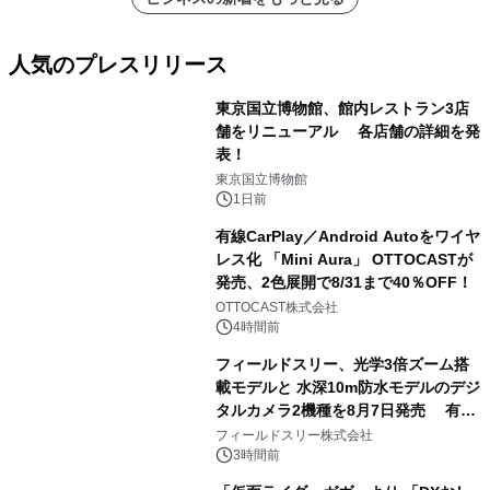
人気のプレスリリース
東京国立博物館、館内レストラン3店
舗をリニューアル 各店舗の詳細を発
表！
1
東京国立博物館
1日前
有線CarPlay／Android Autoをワイヤ
レス化 「Mini Aura」 OTTOCASTが
発売、2色展開で8/31まで40％OFF！
2
OTTOCAST株式会社
4時間前
フィールドスリー、光学3倍ズーム搭
載モデルと 水深10m防水モデルのデジ
タルカメラ2機種を8月7日発売 有効
3
約1300万画素、用途別に選べるコンデ
フィールドスリー株式会社
ジ新登場
3時間前