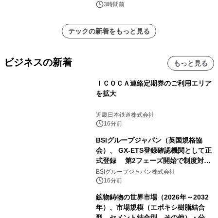
ジ新登場
3時間前
テックの新着をもっと見る
ビジネスの新着
もっと見る
ＩＣＯＣＡ連絡定期券のご利用エリア
を拡大
近畿日本鉄道株式会社
16分前
BSIグループジャパン（英国規格協
会）、 GX-ETS登録確認機関として正
式登録 第2フェーズ開始で制度対応
が義務化、 企業の対応はどう変わるの
BSIグループジャパン株式会社
か？ 法的拘束力をもつGX-ETSの実
16分前
務ポイント解説セミナーの アーカイブ
鉱物鋳物の世界市場（2026年～2032
動画を公開中
年）、市場規模（エポキシ樹脂結合
型、セメント結合型、その他）・分析