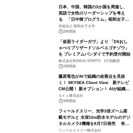
日本、中国、韓国の3か国を周遊し、
英語で女性のリーダーシップを考え
る 「日中韓プログラム」昭和女子大
学で開催
学校法人 昭和女子大学
2時間前
「仮面ライダーガヴ」より 「DXおし
ゃべりブリザードソルベエゴチゾウ」
を プレミアムバンダイで予約受付開始
株式会社BANDAI SPIRITS EC戦略部
2時間前
藤原竜也がAIで組織の改善点を見抜
く！ SKYSEA Client View 新テレビ
CM公開！ 新オプション！ AIが組織の
業務実態を分析し労務改善を支援。 藤
Ｓｋｙ株式会社
原竜也メイキング動画公開 「もしAIが
3時間前
自分を分析したら、すぐ休めと言われ
フィールドスリー、光学3倍ズーム搭
る自信がある」「昨年の夏はカブトム
載モデルと 水深10m防水モデルのデジ
シを捕まえたり、虫と戦ったり…」
タルカメラ2機種を8月7日発売 有効
約1300万画素、用途別に選べるコンデ
フィールドスリー株式会社