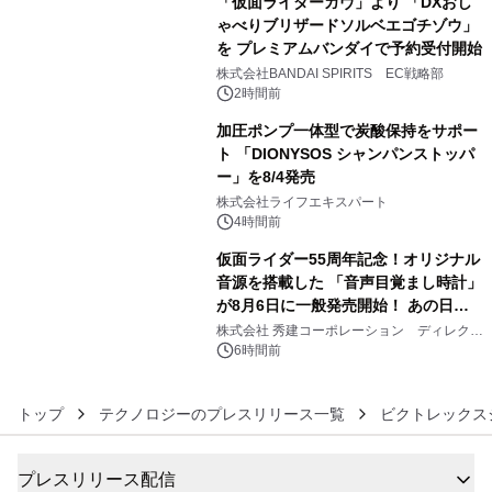
「仮面ライダーガヴ」より 「DXおし
ゃべりブリザードソルベエゴチゾウ」
を プレミアムバンダイで予約受付開始
4
株式会社BANDAI SPIRITS EC戦略部
2時間前
加圧ポンプ一体型で炭酸保持をサポー
ト 「DIONYSOS シャンパンストッパ
ー」を8/4発売
5
株式会社ライフエキスパート
4時間前
仮面ライダー55周年記念！オリジナル
音源を搭載した 「音声目覚まし時計」
が8月6日に一般発売開始！ あの日の
6
大興奮が今甦る
株式会社 秀建コーポレーション ディレクト
アートギャラリー
6時間前
トップ
テクノロジーのプレスリリース一覧
ビクトレックス
プレスリリース配信