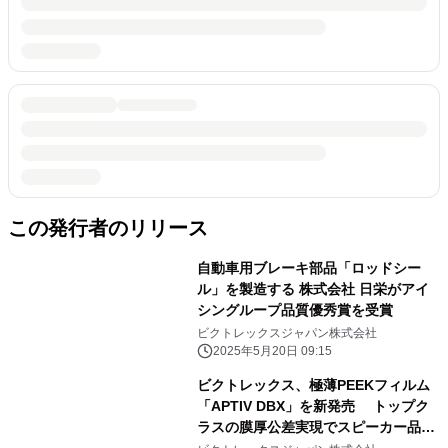
この発行者のリリース
自動車用ブレーキ部品「ロッドシー
ル」を製造する 株式会社 日栄がアイ
シングループ品質優秀賞を受賞
ビクトレックスジャパン株式会社
2025年5月20日 09:15
ビクトレックス、極薄PEEKフィルム
「APTIV DBX」を新発売 トップク
ラスの膜厚公差実現でスピーカー品
質・性能安定化に寄与