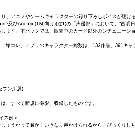
23日より、アニメやゲームキャラクターの録り下ろしボイスが聴
one及びAndroid(TM)向け)(注1)の「声優部」において、“西
供します。本パックでは、販売中のカード以外のシチュエーシ
。
「嫁コレ」アプリのキャラクター総数は、132作品、391キャ
セブン所属)
スは、すべて新規に撮影、収録したものです。
ボイス例＞
でしょうかって君か！いきなり声かけられるから、びっくりし