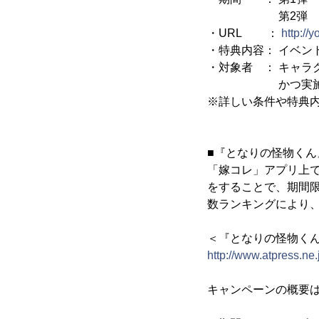
第2弾 2014年5月
・URL ：
http://
・特典内容： イベン
・対象者 ： キャラ
かつ実施期間中に
※詳しい条件や特典
■『となりの怪物く
「嫁コレ」アプリ上
をすることで、期間
数ランキングにより
＜『となりの怪物く
http://www.atpress.ne
キャンペーンの概要