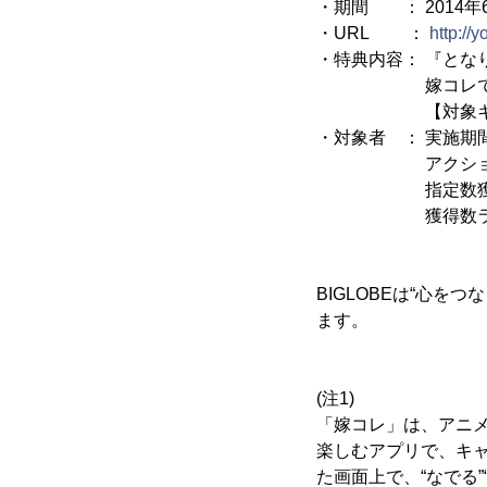
・期間 ： 2014年6
・URL ：
http://
・特典内容： 『とな
嫁コレで使用で
【対象キャラク
・対象者 ： 実施期
アクションをし
指定数獲得した
獲得数ランキ
BIGLOBEは“心
ます。
(注1)
「嫁コレ」は、アニ
楽しむアプリで、キ
た画面上で、“なでる”