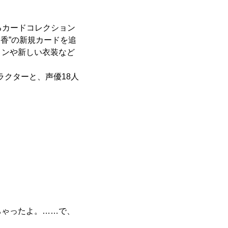
けるカードコレクション
明日香”の新規カードを追
ョンや新しい衣装など
ラクターと、声優18人
ちゃったよ。……で、