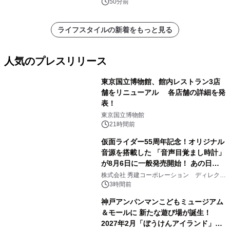
50分前
ライフスタイルの新着をもっと見る
人気のプレスリリース
東京国立博物館、館内レストラン3店
舗をリニューアル 各店舗の詳細を発
表！
1
東京国立博物館
21時間前
仮面ライダー55周年記念！オリジナル
音源を搭載した 「音声目覚まし時計」
が8月6日に一般発売開始！ あの日の
2
大興奮が今甦る
株式会社 秀建コーポレーション ディレクト
アートギャラリー
3時間前
神戸アンパンマンこどもミュージアム
＆モールに 新たな遊び場が誕生！
2027年2月「ぼうけんアイランド」が