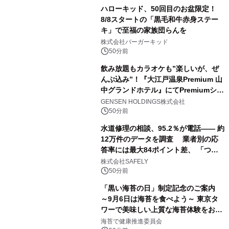
ハローキッド、50回目のお盆限定！
8/8スタートの「黒毛和牛赤身ステー
キ」で至福の家族団らんを
株式会社バーガーキッド
50分前
飲み放題もカラオケも”楽しいが、ぜ
んぶ込み”！『大江戸温泉Premium 山
中グランドホテル』にてPremiumシリ
ーズ初のオールインクルーシブ導入
GENSEN HOLDINGS株式会社
50分前
水道修理の相談、95.2％が電話―― 約
12万件のデータを調査 業者別の応
答率には最大84ポイント差、 「つな
がりやすさ」も選定基準に
株式会社SAFELY
50分前
「黒い海苔の日」制定記念のご案内
～9月6日は海苔を食べよう～ 東京タ
ワーで美味しい上質な海苔体験をお届
けします！
海苔で健康推進委員会