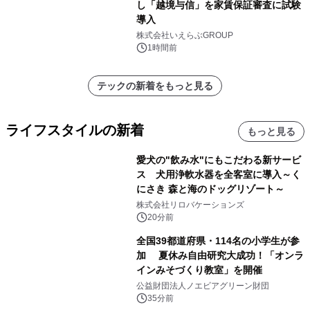
し「越境与信」を家賃保証審査に試験
導入
株式会社いえらぶGROUP
1時間前
テックの新着をもっと見る
ライフスタイルの新着
もっと見る
愛犬の"飲み水"にもこだわる新サービ
ス 犬用浄軟水器を全客室に導入～く
にさき 森と海のドッグリゾート～
株式会社リロバケーションズ
20分前
全国39都道府県・114名の小学生が参
加 夏休み自由研究大成功！「オンラ
インみそづくり教室」を開催
公益財団法人ノエビアグリーン財団
35分前