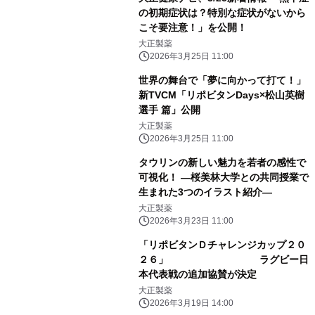
の初期症状は？特別な症状がないから
こそ要注意！」を公開！
大正製薬
2026年3月25日 11:00
世界の舞台で「夢に向かって打て！」
新TVCM「リポビタンDays×松山英樹
選手 篇」公開
大正製薬
2026年3月25日 11:00
タウリンの新しい魅力を若者の感性で
可視化！ ―桜美林大学との共同授業で
生まれた3つのイラスト紹介―
大正製薬
2026年3月23日 11:00
「リポビタンＤチャレンジカップ２０
２６」 ラグビー日
本代表戦の追加協賛が決定
大正製薬
2026年3月19日 14:00