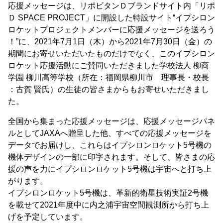
応援メッセージは、リポビタンＤブランドサイト内「リポ
Ｄ SPACE PROJECT」に開設した特設サイト“イプシロン
ロケットプロジェクトメンバーに応援メッセージを送ろう
！”に、2021年7月1日（木）から2021年7月30日（金）の
期間にお寄せいただいたものだけでなく、このイプシロン
ロケット応援活動にご賛同いただきました学校法人 柳商
学園 柳川高等学校（所在：福岡県柳川市 理事長・校長
：古賀 賢氏）の生徒の皆さまからもお寄せいただきまし
た。
全国から集まった応援メッセージは、応援メッセージパネ
ルとしてJAXAへ贈呈した他、すべての応援メッセージを
データでお届けし、これらはイプシロンロケット5号機の
機体デザインの一部に印字されます。そして、皆さまの応
援の声を力にイプシロンロケット5号機は宇宙へと打ち上
がります。
イプシロンロケット5号機は、革新的衛星技術実証2号機
を載せて2021年度中に内之浦宇宙空間観測所から打ち上
げを予定しています。