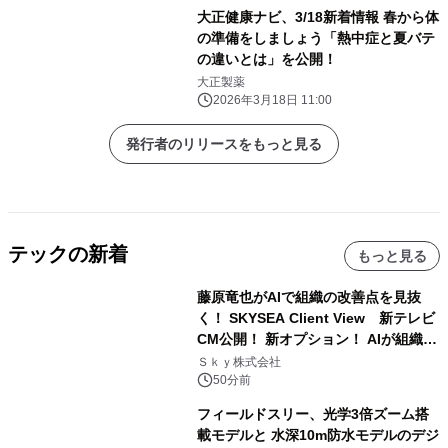
大正健康ナビ、3/18新着情報 春から体
の準備をしましょう「熱中症と夏バテ
の違いとは」を公開！
大正製薬
2026年3月18日 11:00
発行者のリリースをもっと見る
テックの新着
もっと見る
藤原竜也がAIで組織の改善点を見抜
く！ SKYSEA Client View 新テレビ
CM公開！ 新オプション！ AIが組織の
業務実態を分析し労務改善を支援。 藤
Ｓｋｙ株式会社
原竜也メイキング動画公開 「もしAIが
50分前
自分を分析したら、すぐ休めと言われ
フィールドスリー、光学3倍ズーム搭
る自信がある」「昨年の夏はカブトム
載モデルと 水深10m防水モデルのデジ
シを捕まえたり、虫と戦ったり…」