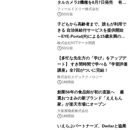
タルカメラ2機種を8月7日発売 有効
約1300万画素、用途別に選べるコンデ
フィールドスリー株式会社
ジ新登場
50分前
子どもから高齢者まで、誰もが利用で
きる 自治体給付サービスを提供開始
～EYE-Portal(R)による15歳未満の本
人認証と デジタルデバイド対策で実現
株式会社NTTデータ関西
～
50分前
【多忙な先生方の「学び」をアップデ
ート】 すき間時間で学べる『学習評価
講座』全7回がついに完結！
株式会社エデュテクノロジー
1時間前
創業56年の食品卸が初の直販へ 厳
選おつまみの新ブランド「ええもん
家」が楽天市場にオープン
大坂屋物産株式会社
1時間前
いえらぶパートナーズ、Dwilarと協業