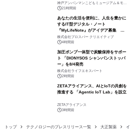
3
オープン
神戸アンパンマンこどもミュージアム＆モー
ル
21時間前
あなたの生活を便利に、人生を豊かに
するIT型デジタル・ノート
『MyLifeNote』がアイデア募集 優
4
秀賞100名に1年間無償試用
株式会社プロスパー クリエイティブ
4時間前
加圧ポンプ一体型で炭酸保持をサポー
ト 「DIONYSOS シャンパンストッパ
ー」を8/4発売
5
株式会社ライフエキスパート
2時間前
ZETAアライアンス、AIとIoTの共創を
推進する 「Agentic IoT Lab」を設立
6
ZETAアライアンス
3時間前
トップ
テクノロジーのプレスリリース一覧
大正製薬
イ