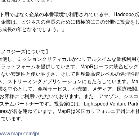
スト用ではなく企業の本番環境で利用されている中、Hadoop
企業は、ビジネスの伸長のために積極的にこの分野に投資をし
なる成長の年となるでしょう。」
クノロジーズについて】
opを駆使し、ミッションクリティカルかつリアルタイムな業務利
ラットフォームを提供しています。MapRは一つの統合ビッ
ない安定性と使いやすさ、そして世界最高速レベルの処理性能を
ース、ストリーミングアプリケーションにもたらしています。Ma
2.0企業を中心として、金融サービス、小売業、メディア、医療機
のお客様にご利用いただいております。また、アマゾン、シスコ
パートナーです。投資家には、Lightspeed Venture Partners
 Venturesが名を連ねています。MapRは米国カリフォルニア州
えています。
//www.mapr.com/jp/