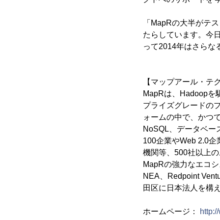
「MapRの大半がテ
たらしています。今日
って2014年はさら
【マップアール・テ
MapRは、Hado
プライズグレードのプ
ォームの中で、かつて
NoSQL、データベ
100企業やWeb 
機関等、500社以上
MapRの強力なエコシステム
NEA、Redpoint
田区に日本法人を構
ホームページ：
http: