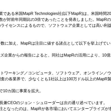
である米国MapR Technologies社(以下MapR)は、米国時間
数が対前年同期比の3倍であったことを発表しました。MapRの
のライセンスによるもので、ソフトウェア企業としては高い利
数に加え、MapRは注目に値する諸点として以下を挙上げてい
イズ企業からの報告によると、同社はMapRの活用により、10
ットワーキング／コンピュータ、ソフトウェア、オンライン／
査の各業界で、少なくとも1社以上は100万ドル以上のMapR
外で10カ国に事業を拡大。
会長兼CEOのジョン・シュローダーは次の通り述べています。
注となったのは、MapRが各市場においてエンタープライズが求め