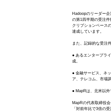
Hadoopのリーダー企業
の第1四半期の受注件
クリプションベース
達成しています。
また、記録的な受注件
● あるエンタープラ
成。
● 金融サービス、ネ
ア、テレコム、市場調
● MapRは、北米以
MapRの代表取締役
「対前年比で3倍の受