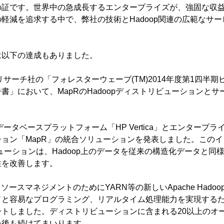
の証です。世界中の急成長するエンタープライズが、強固な収
軽減を追求する中で、弊社の技術とHadoop関連の広範なサ
は以下の達成もありました。
サーチ社の「フォレスターウェーブ(TM)2014年度第1四半期ビ
書」において、MapRのHadoopディストリビューションと
ータベースプラットフォーム「HP Vertica」とエンタープライ
ョン「MapR」の統合ソリューションを発表しました。この
opソリューションは、Hadoop上のデータを従来の構造化データと
性を改善します。
リソースマネジメントのためにYARN等の新しいApache Hado
と容易なプログラミング、リアルタイム処理能力を実現するためにAp
ートしました。ディストリビューションに含まれる20以上のオ
今後も続けてまいります。