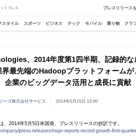
プレスリリース
アットプレス
フスタイル
スポーツ
ビジネス
テック
モバイル
乗り物
クラ
chnologies、2014年度第1四半期、記
業界最先端のHadoopプラットフォームが
企業のビッグデータ活用と成長に貢献
ジーズ株式会社
サービス
2014年5月15日 13:00
スは、2014年5月5日米国発、プレスリリースの抄訳です。
ompany/press-releases/mapr-reports-record-growth-first-quarte