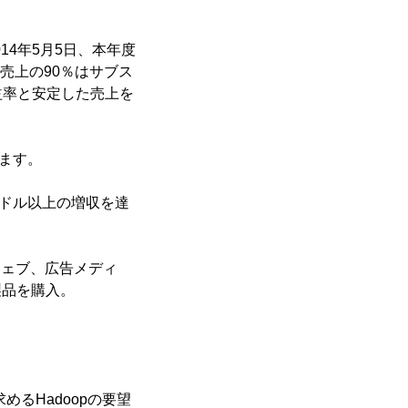
2014年5月5日、本年度
売上の90％はサブス
益率と安定した売上を
ます。
億ドル以上の増収を達
ウェブ、広告メディ
製品を購入。
るHadoopの要望