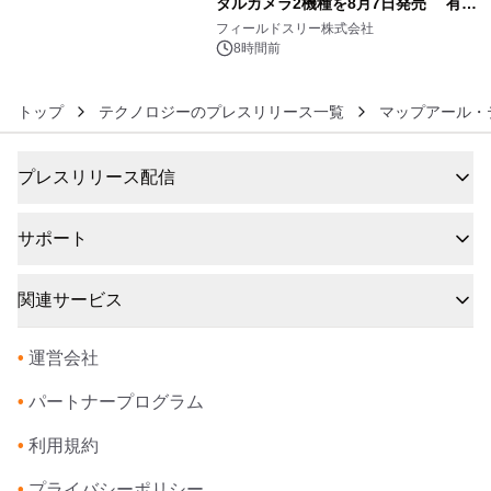
タルカメラ2機種を8月7日発売 有効
6
約1300万画素、用途別に選べるコンデ
フィールドスリー株式会社
ジ新登場
8時間前
トップ
テクノロジーのプレスリリース一覧
マップアール・
プレスリリース配信
サポート
関連サービス
•
運営会社
•
パートナープログラム
•
利用規約
•
プライバシーポリシー