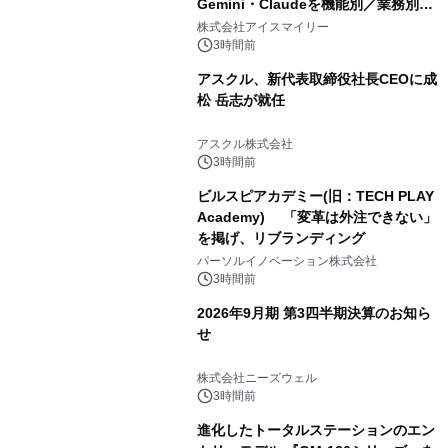
Gemini・Claudeを機能別／業務別に
比較―自社に合う生成AIの選び方がわ
株式会社アイスマイリー
かる実践ガイド
3時間前
アスクル、新代表取締役社長CEOに成
松 岳志が就任
アスクル株式会社
3時間前
ビルスピアカデミー(旧：TECH PLAY
Academy) 「変革は外注できない」
を掲げ、リブランディング
パーソルイノベーション株式会社
3時間前
2026年9月期 第3四半期決算のお知ら
せ
株式会社ニーズウェル
3時間前
進化したトータルステーションのエン