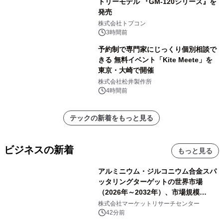
トリーモデル 『GM-120シリーズ』を
発売
株式会社トプコン
3時間前
予約制で専門家にじっくり個別相談で
きる 無料イベント「Kite Meete」を
東京・大崎で開催
株式会社松井製作所
4時間前
テックの新着をもっと見る
ビジネスの新着
もっと見る
アルミニウム・ジルコニウム合金スパ
ッタリングターゲットの世界市場
（2026年～2032年）、市場規模
（0.995、0.999、その他）・分析レポ
株式会社マーケットリサーチセンター
ートを発表
42分前