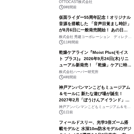
OTTOCAST株式会社
9時間前
仮面ライダー55周年記念！オリジナル
音源を搭載した 「音声目覚まし時計」
が8月6日に一般発売開始！ あの日の
3
大興奮が今甦る
株式会社 秀建コーポレーション ディレクト
アートギャラリー
11時間前
乾燥ケアライン『Moist Plus(モイス
ト プラス)』 2026年9月24日(木)リニ
ューアル新発売！ 「乾燥」ケアに特化
4
し、ライン使いで潤いに満ちた肌へ
株式会社ハーバー研究所
4時間前
神戸アンパンマンこどもミュージアム
＆モールに 新たな遊び場が誕生！
2027年2月「ぼうけんアイランド」が
5
オープン
神戸アンパンマンこどもミュージアム＆モー
ル
1日前
フィールドスリー、光学3倍ズーム搭
載モデルと 水深10m防水モデルのデジ