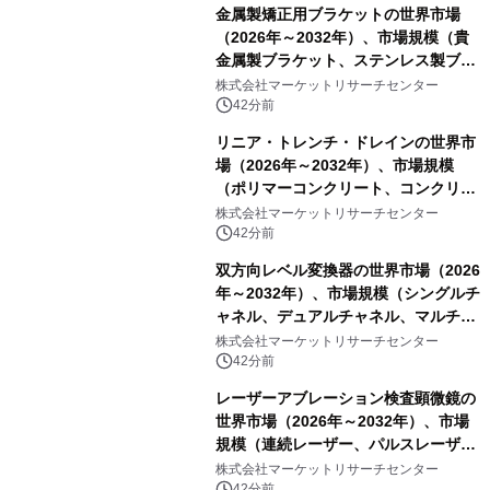
金属製矯正用ブラケットの世界市場
（2026年～2032年）、市場規模（貴
金属製ブラケット、ステンレス製ブラ
ケット、純チタン製ブラケット）・分
株式会社マーケットリサーチセンター
析レポートを発表
42分前
リニア・トレンチ・ドレインの世界市
場（2026年～2032年）、市場規模
（ポリマーコンクリート、コンクリー
ト、プラスチック、金属）・分析レポ
株式会社マーケットリサーチセンター
ートを発表
42分前
双方向レベル変換器の世界市場（2026
年～2032年）、市場規模（シングルチ
ャネル、デュアルチャネル、マルチチ
ャネル）・分析レポートを発表
株式会社マーケットリサーチセンター
42分前
レーザーアブレーション検査顕微鏡の
世界市場（2026年～2032年）、市場
規模（連続レーザー、パルスレーザ
ー）・分析レポートを発表
株式会社マーケットリサーチセンター
42分前