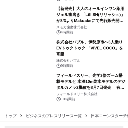
【新発売】大人のオールインワン薬用
ジェル歯磨き 「LilliSH(リリッシュ)」
が8/3よりMakuakeにて先行販売開
4
始！
スモカ歯磨株式会社
4時間前
株式会社バブル、伊勢原市へ3人乗り
EVトゥクトゥク 「VIVEL COCO」を
寄贈
5
株式会社バブル
9時間前
フィールドスリー、光学3倍ズーム搭
載モデルと 水深10m防水モデルのデジ
タルカメラ2機種を8月7日発売 有効
6
約1300万画素、用途別に選べるコンデ
フィールドスリー株式会社
ジ新登場
10時間前
トップ
ビジネスのプレスリリース一覧
日本コーンスターチ