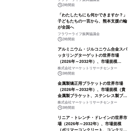
2時間前
「わたしたちにも何かできますか？」
子どもたちの一言から、熊本支援の輪
が全国へ
フラワーライフ振興協議会
2時間前
アルミニウム・ジルコニウム合金スパ
ッタリングターゲットの世界市場
（2026年～2032年）、市場規模
（0.995、0.999、その他）・分析レポ
株式会社マーケットリサーチセンター
ートを発表
3時間前
金属製矯正用ブラケットの世界市場
（2026年～2032年）、市場規模（貴
金属製ブラケット、ステンレス製ブラ
ケット、純チタン製ブラケット）・分
株式会社マーケットリサーチセンター
析レポートを発表
3時間前
リニア・トレンチ・ドレインの世界市
場（2026年～2032年）、市場規模
（ポリマーコンクリート、コンクリー