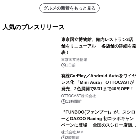
グルメの新着をもっと見る
人気のプレスリリース
東京国立博物館、館内レストラン3店
舗をリニューアル 各店舗の詳細を発
表！
1
東京国立博物館
1日前
有線CarPlay／Android Autoをワイヤ
レス化 「Mini Aura」 OTTOCASTが
発売、2色展開で8/31まで40％OFF！
2
OTTOCAST株式会社
11時間前
『FUNBOO(ファンブー)』が、スシロ
ーとGAZOO Racing 初コラボキャン
ペーンに登場 全国のスシロー店舗で
3
GR 4車種の FUNBOO(ミニカー)付き
株式会社JAM
メニューが展開されます
3時間前