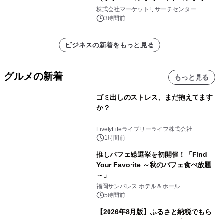
ト、プラスチック、金属）・分析レポ
株式会社マーケットリサーチセンター
ートを発表
3時間前
ビジネスの新着をもっと見る
グルメの新着
もっと見る
ゴミ出しのストレス、まだ抱えてます
か？
LivelyLifeライブリーライフ株式会社
1時間前
推しパフェ総選挙を初開催！「Find
Your Favorite ～秋のパフェ食べ放題
～」
福岡サンパレス ホテル＆ホール
5時間前
【2026年8月版】ふるさと納税でもら