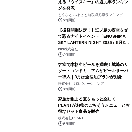
える『ウイスキー』の還元率ランキン
グを発表
とくさと-ふるさと納税還元率ランキング-
6時間前
【振替開催決定！】江ノ島の夜空を光
で彩るナイトイベント「ENOSHIMA
SKY LANTERN NIGHT 2026」8月22
日(土)振替開催＆受付スタート！
biid株式会社
7時間前
客室で本格生ビールを満喫！城崎のリ
ゾートコンドミニアムがビールサーバ
ー導入｜8月は全宿泊プランが対象
株式会社リロバケーションズ
8時間前
家族が集まる夏をもっと楽しく
PLANTがお盆のごちそうメニューとお
得なセット商品を販売
株式会社PLANT
9時間前