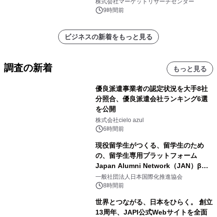
レポートを発表
株式会社マーケットリサーチセンター
9時間前
ビジネスの新着をもっと見る
調査の新着
もっと見る
優良派遣事業者の認定状況を大手8社
分照合、優良派遣会社ランキング6選
を公開
株式会社cielo azul
6時間前
現役留学生がつくる、留学生のため
の、留学生専用プラットフォーム
Japan Alumni Network（JAN）β版
をリリース
一般社団法人日本国際化推進協会
8時間前
世界とつながる、日本をひらく。 創立
13周年、JAPI公式Webサイトを全面