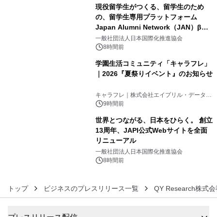
現役留学生がつくる、留学生のため
の、留学生専用プラットフォーム
Japan Alumni Network（JAN）β版
4
をリリース
一般社団法人日本国際化推進協会
8時間前
学園生活コミュニティ「キャラフレ」
｜2026『夏祭りイベント』のお知らせ
5
キャラフレ｜株式会社エイプリル・データ・
デザインズ
9時間前
世界とつながる、日本をひらく。 創立
13周年、JAPI公式Webサイトを全面
リニューアル
6
一般社団法人日本国際化推進協会
8時間前
トップ
ビジネスのプレスリリース一覧
QY Research株式