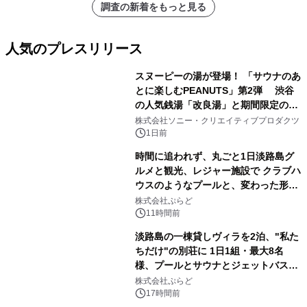
調査の新着をもっと見る
人気のプレスリリース
スヌーピーの湯が登場！ 「サウナのあ
とに楽しむPEANUTS」第2弾 渋谷
の人気銭湯「改良湯」と期間限定のコ
1
ラボレーション サウナイキタイコラ
株式会社ソニー・クリエイティブプロダクツ
ボグッズも発売決定！
1日前
時間に追われず、丸ごと1日淡路島グ
ルメと観光、レジャー施設で クラブハ
ウスのようなプールと、変わった形の
2
サウナも 「THE BOXY AWAJI」のお
株式会社ぷらど
得な素泊まり連泊プランで
11時間前
淡路島の一棟貸しヴィラを2泊、"私た
ちだけ"の別荘に 1日1組・最大8名
様、プールとサウナとジェットバス付
3
きで Villa Mon Temps AWAJIの連泊
株式会社ぷらど
素泊りプラン
17時間前