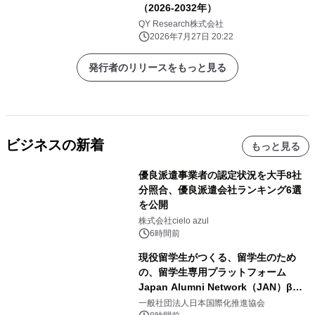
（2026-2032年）
QY Research株式会社
2026年7月27日 20:22
発行者のリリースをもっと見る
ビジネスの新着
もっと見る
優良派遣事業者の認定状況を大手8社
分照合、優良派遣会社ランキング6選
を公開
株式会社cielo azul
6時間前
現役留学生がつくる、留学生のため
の、留学生専用プラットフォーム
Japan Alumni Network（JAN）β版
をリリース
一般社団法人日本国際化推進協会