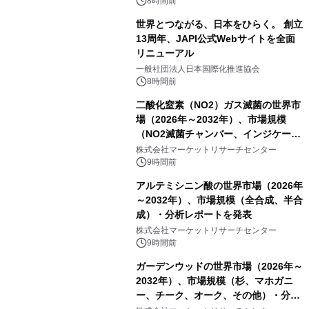
8時間前
世界とつながる、日本をひらく。 創立
13周年、JAPI公式Webサイトを全面
リニューアル
一般社団法人日本国際化推進協会
8時間前
二酸化窒素（NO2）ガス滅菌の世界市
場（2026年～2032年）、市場規模
（NO2滅菌チャンバー、インジケータ
ーおよびモニタリングシステム、その
株式会社マーケットリサーチセンター
他）・分析レポートを発表
9時間前
アルテミシニン酸の世界市場（2026年
～2032年）、市場規模（全合成、半合
成）・分析レポートを発表
株式会社マーケットリサーチセンター
9時間前
ガーデンウッドの世界市場（2026年～
2032年）、市場規模（杉、マホガニ
ー、チーク、オーク、その他）・分析