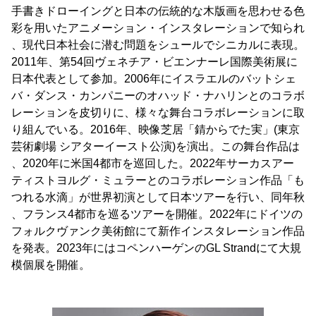
手書きドローイングと日本の伝統的な木版画を思わせる色
彩を用いたアニメーション・インスタレーションで知られ
、現代日本社会に潜む問題をシュールでシニカルに表現。
2011年、第54回ヴェネチア・ビエンナーレ国際美術展に
日本代表として参加。2006年にイスラエルのバットシェ
バ・ダンス・カンパニーのオハッド・ナハリンとのコラボ
レーションを皮切りに、様々な舞台コラボレーションに取
り組んでいる。2016年、映像芝居「錆からでた実」(東京
芸術劇場 シアターイースト公演)を演出。この舞台作品は
、2020年に米国4都市を巡回した。2022年サーカスアー
ティストヨルグ・ミュラーとのコラボレーション作品「も
つれる水滴」が世界初演として日本ツアーを行い、同年秋
、フランス4都市を巡るツアーを開催。2022年にドイツの
フォルクヴァンク美術館にて新作インスタレーション作品
を発表。2023年にはコペンハーゲンのGL Strandにて大規
模個展を開催。