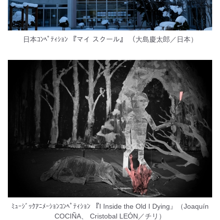
日本ｺﾝﾍﾟﾃｨｼｮﾝ 『マイ スクール』 （大島慶太郎／日本）
ﾐｭｰｼﾞｯｸｱﾆﾒｰｼｮﾝｺﾝﾍﾟﾃｨｼｮﾝ 『I Inside the Old I Dying』（Joaquín
COCIÑA、 Cristobal LEÓN／チリ）