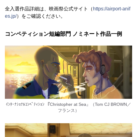
全入選作品詳細は、映画祭公式サイト（
https://airport-anif
es.jp/
）をご確認ください。
コンペティション短編部門 ノミネート作品一例
ｲﾝﾀｰﾅｼｮﾅﾙｺﾝﾍﾟﾃｨｼｮﾝ 『Christopher at Sea』（Tom CJ BROWN／
フランス）