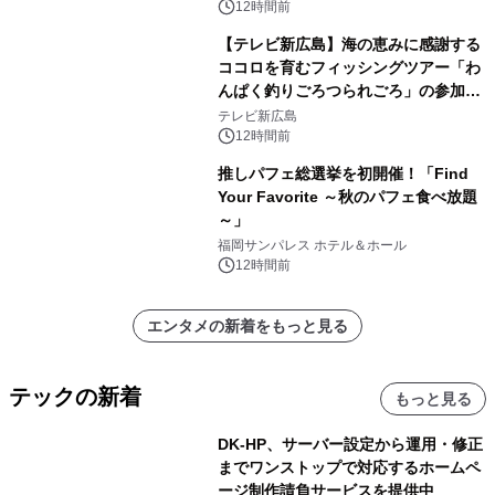
12時間前
【テレビ新広島】海の恵みに感謝する
ココロを育むフィッシングツアー「わ
んぱく釣りごろつられごろ」の参加小
学生を募集
テレビ新広島
12時間前
推しパフェ総選挙を初開催！「Find
Your Favorite ～秋のパフェ食べ放題
～」
福岡サンパレス ホテル＆ホール
12時間前
エンタメの新着をもっと見る
テックの新着
もっと見る
DK-HP、サーバー設定から運用・修正
までワンストップで対応するホームペ
ージ制作請負サービスを提供中