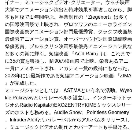
イナー、ミュージックビデオ･クリエーター。ウッチ映画
大学でアニメーション演出と特殊効果を専攻しながら、脚
本も同校で１年間学ぶ。卒業制作の『Ziegenort』は多く
の国際映画祭で上映され、ヴロツワフのニューホライズン
国際映画祭アニメーション部門最優秀賞、クラクフ映画祭
最優秀アニメーション賞、オーバーハウゼン国際短編映画
祭優秀賞、ブルックリン映画祭最優秀アニメーション賞な
ど多くの賞に輝く。短編映画 『Acid Rain』は、これまで
に35の賞を獲得し、約90の映画祭で上映。栄誉あるアニ
ー賞にノミネートされ、アカデミー賞の候補にもなった。
2023年には最新作である短編アニメーション映画 『ZIMA
』が完成した。
ミュージシャンとしては、ASTMAという名で活動。Wyso
kie Pokrzywyというレーベルを設立し、インターネットラ
ジオのRadio KapitałのEXOZENTRYKIMEミックスシリー
ズのホストも務める。Audile Snow、Pointless Geometry
、Intruder Alertというレーベルからアルバムをリリースし
、ミュージックビデオの制作とカバーアートも手掛ける。