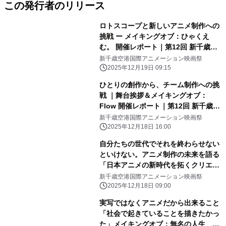
この発行者のリリース
ロトスコープと新しいアニメ制作への
挑戦 ー メイキングオブ：ひゃくえ
む。 開催レポート｜第12回 新千歳空
港国際アニメーション映画祭
新千歳空港国際アニメーション映画祭
2025年12月19日 09:15
ひとりの創作から、チーム制作への挑
戦 ｜舞台挨拶＆メイキングオブ：
Flow ​​開催レポート｜第12回 新千歳空
港国際アニメーション映画祭
新千歳空港国際アニメーション映画祭
2025年12月18日 16:00
自分たちの世代でそれを終わらせない
といけない。アニメ制作の未来を語る
「日本アニメの新時代を拓くクリエイ
ターたち」開催レポート｜第12回 新
新千歳空港国際アニメーション映画祭
千歳空港国際アニメーション映画祭
2025年12月18日 09:00
実写ではなくアニメだから出来ること
「社会で起きていることを描きたかっ
た」メイキングオブ：無名の人生 開