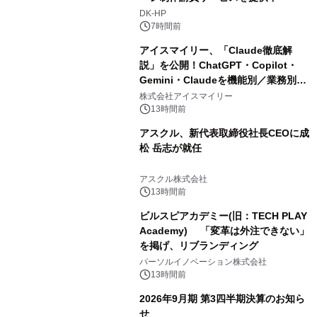
DK-HP
7時間前
アイスマイリー、「Claude徹底解
説」を公開！ChatGPT・Copilot・
Gemini・Claudeを機能別／業務別に
比較―自社に合う生成AIの選び方がわ
株式会社アイスマイリー
かる実践ガイド
13時間前
アスクル、新代表取締役社長CEOに成
松 岳志が就任
アスクル株式会社
13時間前
ビルスピアカデミー(旧：TECH PLAY
Academy) 「変革は外注できない」
を掲げ、リブランディング
パーソルイノベーション株式会社
13時間前
2026年9月期 第3四半期決算のお知ら
せ