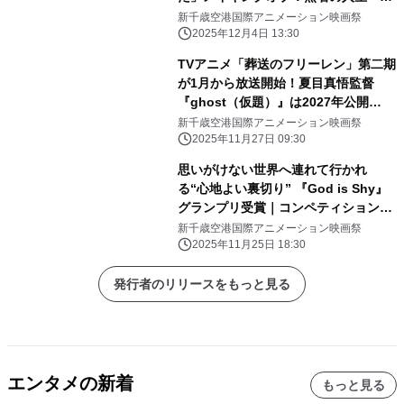
催レポート｜第12回 新千歳空港国際
新千歳空港国際アニメーション映画祭
アニメーション映画祭
2025年12月4日 13:30
TVアニメ「葬送のフリーレン」第二期
が1月から放送開始！夏目真悟監督
『ghost（仮題）』は2027年公開
へ！：開催レポート｜第12回新千歳空
新千歳空港国際アニメーション映画祭
港国際アニメーション映画祭
2025年11月27日 09:30
思いがけない世界へ連れて行かれ
る“心地よい裏切り” 『God is Shy』
グランプリ受賞｜コンペティション受
賞12作品を発表し、無事閉幕
新千歳空港国際アニメーション映画祭
2025年11月25日 18:30
発行者のリリースをもっと見る
エンタメの新着
もっと見る