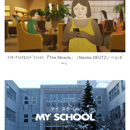
ｲﾝﾀｰﾅｼｮﾅﾙｺﾝﾍﾟﾃｨｼｮﾝ 『The Miracle』（Nienke DEUTZ／ベルギ
ー）