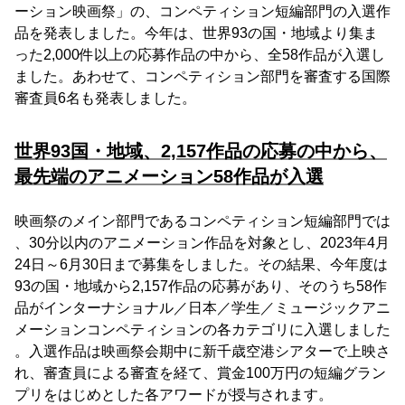
ーション映画祭」の、コンペティション短編部門の入選作
品を発表しました。今年は、世界93の国・地域より集ま
った2,000件以上の応募作品の中から、全58作品が入選し
ました。あわせて、コンペティション部門を審査する国際
審査員6名も発表しました。
世界93国・地域、2,157作品の応募の中から、
最先端のアニメーション58作品が入選
映画祭のメイン部門であるコンペティション短編部門では
、30分以内のアニメーション作品を対象とし、2023年4月
24日～6月30日まで募集をしました。その結果、今年度は
93の国・地域から2,157作品の応募があり、そのうち58作
品がインターナショナル／日本／学生／ミュージックアニ
メーションコンペティションの各カテゴリに入選しました
。入選作品は映画祭会期中に新千歳空港シアターで上映さ
れ、審査員による審査を経て、賞金100万円の短編グラン
プリをはじめとした各アワードが授与されます。