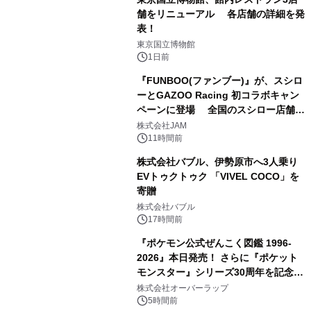
舗をリニューアル 各店舗の詳細を発
表！
2
東京国立博物館
1日前
『FUNBOO(ファンブー)』が、スシロ
ーとGAZOO Racing 初コラボキャン
ペーンに登場 全国のスシロー店舗で
3
GR 4車種の FUNBOO(ミニカー)付き
株式会社JAM
メニューが展開されます
11時間前
株式会社バブル、伊勢原市へ3人乗り
EVトゥクトゥク 「VIVEL COCO」を
寄贈
4
株式会社バブル
17時間前
『ポケモン公式ぜんこく図鑑 1996-
2026』本日発売！ さらに『ポケット
モンスター』シリーズ30周年を記念し
5
た画集『ポケットモンスター ビジュア
株式会社オーバーラップ
ルアートブック』の発売決定！ 2026
5時間前