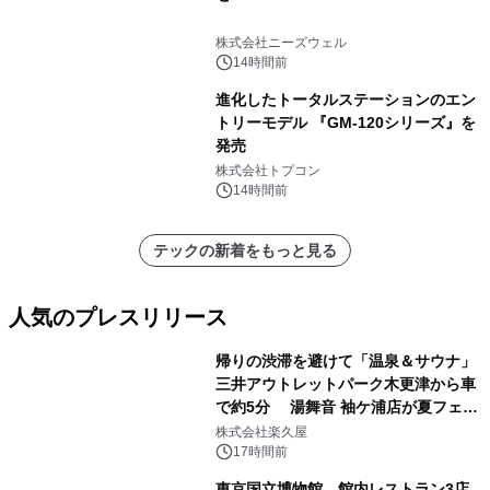
株式会社ニーズウェル
14時間前
進化したトータルステーションのエン
トリーモデル 『GM-120シリーズ』を
発売
株式会社トプコン
14時間前
テックの新着をもっと見る
人気のプレスリリース
帰りの渋滞を避けて「温泉＆サウナ」
三井アウトレットパーク木更津から車
で約5分 湯舞音 袖ケ浦店が夏フェア
1
メニューを提供
株式会社楽久屋
17時間前
東京国立博物館、館内レストラン3店