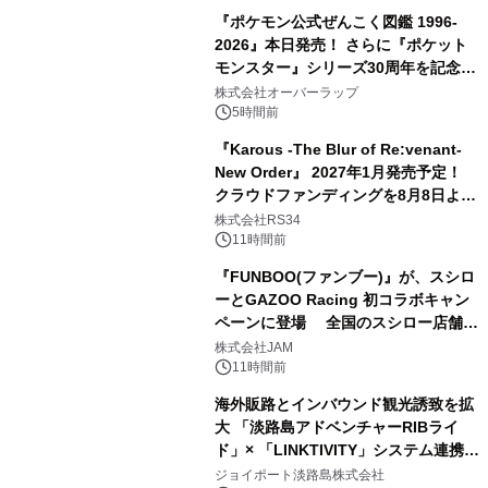
『ポケモン公式ぜんこく図鑑 1996-
2026』本日発売！ さらに『ポケット
モンスター』シリーズ30周年を記念し
た画集『ポケットモンスター ビジュア
株式会社オーバーラップ
ルアートブック』の発売決定！ 2026
5時間前
年12月18日（金）、3冊同時発売！
『Karous -The Blur of Re:venant-
New Order』 2027年1月発売予定！
クラウドファンディングを8月8日より
開始
株式会社RS34
11時間前
『FUNBOO(ファンブー)』が、スシロ
ーとGAZOO Racing 初コラボキャン
ペーンに登場 全国のスシロー店舗で
GR 4車種の FUNBOO(ミニカー)付き
株式会社JAM
メニューが展開されます
11時間前
海外販路とインバウンド観光誘致を拡
大 「淡路島アドベンチャーRIBライ
ド」× 「LINKTIVITY」システム連携を
開始！
ジョイポート淡路島株式会社