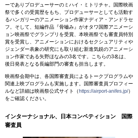
ーでありプロデューサーのミハイ・ミトリチャ。国際映画
祭で多くの受賞歴をもち、プロデューサーとしても活動す
るハンガリーのアニメーション作家ナディア・アンドラセ
フ。そして、短編作品『骨嚙み』がオタワ国際アニメーシ
ョン映画祭でグランプリを受賞、本映画祭でも審査員特別
賞を受賞し、アニメーションにおけるセクシュアリティや
ジェンダー表象の研究にも取り組む新進気鋭のアニメーシ
ョン作家である矢野ほなみの3名です。こちらの3名は、
後日発表となる長編部門の審査も担当します。
映画祭会期中は、各国際審査員によるトークプログラムや
関連上映プログラムも実施します。国際審査員プロフィー
ルなど詳細は映画祭公式サイト（
https://airport-anifes.jp/
）
をご確認ください。
インターナショナル、日本コンペティション 国際
審査員