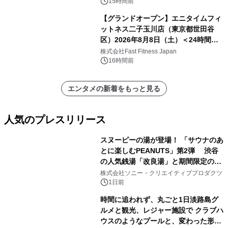
15時間前
【グランドオープン】エニタイムフィ
ットネス二子玉川店（東京都世田谷
区）2026年8月8日（土）＜24時間年
中無休のフィットネスジム＞
株式会社Fast Fitness Japan
16時間前
エンタメの新着をもっと見る
人気のプレスリリース
スヌーピーの湯が登場！ 「サウナのあ
とに楽しむPEANUTS」第2弾 渋谷
の人気銭湯「改良湯」と期間限定のコ
1
ラボレーション サウナイキタイコラ
株式会社ソニー・クリエイティブプロダクツ
ボグッズも発売決定！
1日前
時間に追われず、丸ごと1日淡路島グ
ルメと観光、レジャー施設で クラブハ
ウスのようなプールと、変わった形の
2