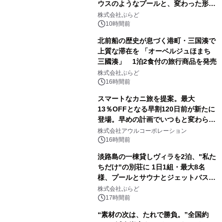
ウスのようなプールと、変わった形の
サウナも 「THE BOXY AWAJI」のお
株式会社ぷらど
得な素泊まり連泊プランで
10時間前
北前船の歴史が息づく港町・三国湊で
上質な滞在を 「オーベルジュほまち
三國湊」 1泊2食付の旅行商品を発売
株式会社ぷらど
16時間前
スマートなカニ旅を提案。最大
13％OFFとなる早割120日前が新たに
登場。早めの計画でいつもと変わらぬ
大人の冬旅を。ー夕日ヶ浦温泉「佳松
株式会社アウルコーポレーション
苑 別邸ふうか」ー
16時間前
淡路島の一棟貸しヴィラを2泊、"私た
ちだけ"の別荘に 1日1組・最大8名
様、プールとサウナとジェットバス付
きで Villa Mon Temps AWAJIの連泊
株式会社ぷらど
素泊りプラン
17時間前
“素材の次は、たれで勝負。”全国約