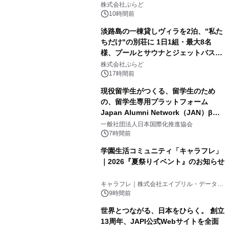
サウナも 「THE BOXY AWAJI」のお
株式会社ぷらど
得な素泊まり連泊プランで
10時間前
淡路島の一棟貸しヴィラを2泊、"私た
ちだけ"の別荘に 1日1組・最大8名
様、プールとサウナとジェットバス付
3
きで Villa Mon Temps AWAJIの連泊
株式会社ぷらど
素泊りプラン
17時間前
現役留学生がつくる、留学生のため
の、留学生専用プラットフォーム
Japan Alumni Network（JAN）β版
4
をリリース
一般社団法人日本国際化推進協会
7時間前
学園生活コミュニティ「キャラフレ」
｜2026『夏祭りイベント』のお知らせ
5
キャラフレ｜株式会社エイプリル・データ・
デザインズ
9時間前
世界とつながる、日本をひらく。 創立
13周年、JAPI公式Webサイトを全面