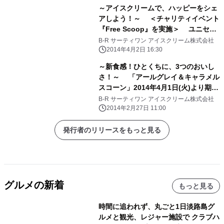
～アイスクリームで、ハッピーをシェ
アしよう！～ ＜チャリティイベント
『Free Scoop』を実施＞ ユニセフ
募金へのご協力で、アイスクリームを
B-R サーティワン アイスクリーム株式会社
プレゼント 2014年5月11日(日)、全
2014年4月2日 16:30
国の店舗で実施
～新食感！ひとくちに、3つのおいし
さ！～ 「アールグレイ＆キャラメル
スコーン」2014年4月1日(火)より期間
限定販売！
B-R サーティワン アイスクリーム株式会社
2014年2月27日 11:00
発行者のリリースをもっと見る
グルメの新着
もっと見る
時間に追われず、丸ごと1日淡路島グ
ルメと観光、レジャー施設で クラブハ