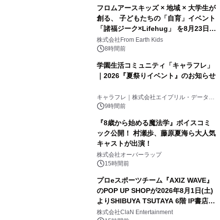
フロムアースキッズ × 地域 × 大学生が
創る、 子どもたちの「自育」イベント
「諸福ジーク×Lifehug」 を8月23日
(日)開催
株式会社From Earth Kids
8時間前
学園生活コミュニティ「キャラフレ」
｜2026『夏祭りイベント』のお知らせ
キャラフレ｜株式会社エイプリル・データ・
デザインズ
9時間前
『8歳から始める魔法学』ボイスコミ
ック公開！ 村瀬歩、藤原夏海ら大人気
キャストが出演！
株式会社オーバーラップ
15時間前
プロeスポーツチーム『AXIZ WAVE』
のPOP UP SHOPが2026年8月1日(土)
よりSHIBUYA TSUTAYA 6階 IP書店で
開催決定！！
株式会社ClaN Entertainment