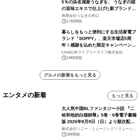
5％の浜名湖産うなぎを、 うなぎの頭
の旨味エキスで仕上げた新ブランド
「井口の誉」誕生
有限会社うなぎの井口
17時間前
暮らしをもっと便利にする生活家電ブ
ランド「SOPPY」、楽天市場店5周
年！感謝を込めた限定キャンペーンを
8月10日より開催
LivelyLifeライブリーライフ株式会社
19時間前
グルメの新着をもっと見る
エンタメの新着
もっと見る
大人気中国BLファンタジー小説 『二
哈和他的白猫師尊』5巻・6巻電子書籍
版 2026年8月9日（日）より順次配信
開始
株式会社ソニー・ミュージックソリューショ
ンズ
3時間前