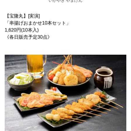
いかやき やまげん
【宝隆丸】[実演]
「串揚げおまかせ10本セット」
1,620円(10本入)
《各日販売予定30点》