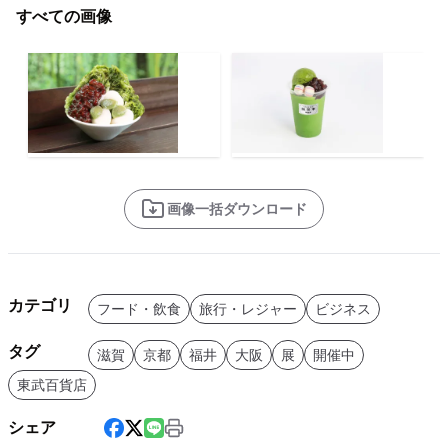
すべての画像
画像一括ダウンロード
カテゴリ
フード・飲食
旅行・レジャー
ビジネス
タグ
滋賀
京都
福井
大阪
展
開催中
東武百貨店
シェア