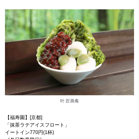
叶 匠壽庵
【福寿園】[京都]
「抹茶ラテアイスフロート」
イートイン770円(1杯)