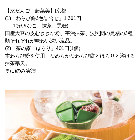
【京だんご 藤菜美】[京都]
(1)「わらび餅3色詰合せ」1,301円
(1折/きなこ、抹茶、黒糖)
国産大豆の皮むききな粉、宇治抹茶、波照間の黒糖の3種
類それぞれが味わい深い逸品。
(2)「茶の露 ほろり」401円(1個)
本わらび粉を使用、なめらかなわらび餅とほろりと溶ける
抹茶寒天。
※(1)のみ実演