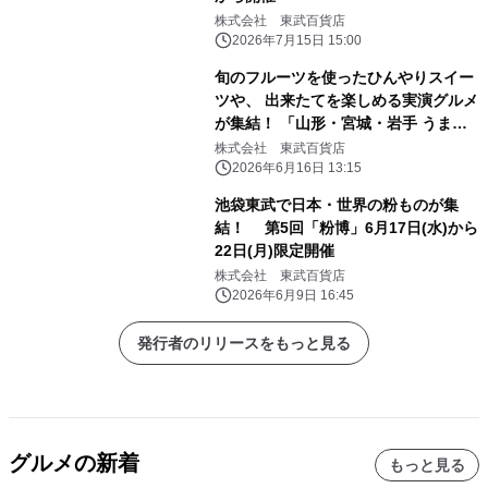
株式会社 東武百貨店
2026年7月15日 15:00
旬のフルーツを使ったひんやりスイー
ツや、 出来たてを楽しめる実演グルメ
が集結！ 「山形・宮城・岩手 うまい
ものめぐり」6月24日(水)から開催
株式会社 東武百貨店
2026年6月16日 13:15
池袋東武で日本・世界の粉ものが集
結！ 第5回「粉博」6月17日(水)から
22日(月)限定開催
株式会社 東武百貨店
2026年6月9日 16:45
発行者のリリースをもっと見る
グルメの新着
もっと見る