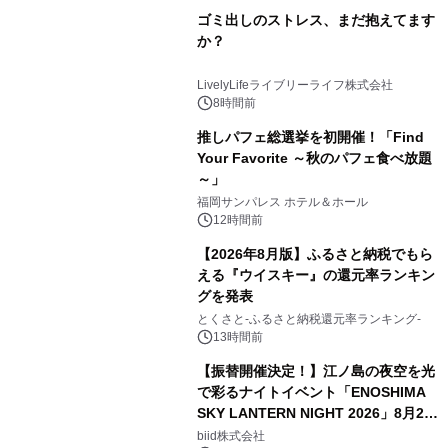
ゴミ出しのストレス、まだ抱えてます
か？
LivelyLifeライブリーライフ株式会社
8時間前
推しパフェ総選挙を初開催！「Find
Your Favorite ～秋のパフェ食べ放題
～」
福岡サンパレス ホテル＆ホール
12時間前
【2026年8月版】ふるさと納税でもら
える『ウイスキー』の還元率ランキン
グを発表
とくさと-ふるさと納税還元率ランキング-
13時間前
【振替開催決定！】江ノ島の夜空を光
で彩るナイトイベント「ENOSHIMA
SKY LANTERN NIGHT 2026」8月22
日(土)振替開催＆受付スタート！
biid株式会社