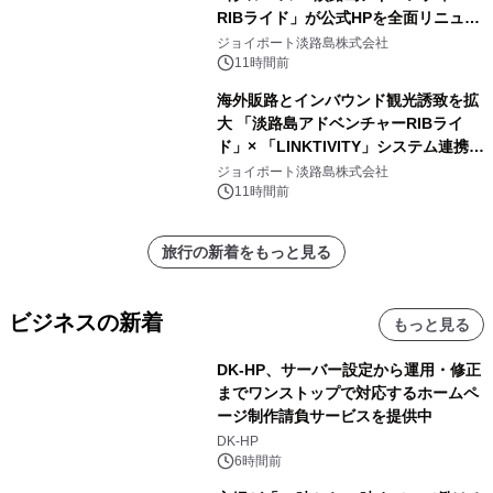
RIBライド」が公式HPを全面リニュー
アル！ ～スマホで即予約完了の「スマ
ジョイポート淡路島株式会社
ート設計」へ刷新～
11時間前
海外販路とインバウンド観光誘致を拡
大 「淡路島アドベンチャーRIBライ
ド」× 「LINKTIVITY」システム連携を
開始！
ジョイポート淡路島株式会社
11時間前
旅行の新着をもっと見る
ビジネスの新着
もっと見る
DK-HP、サーバー設定から運用・修正
までワンストップで対応するホームペ
ージ制作請負サービスを提供中
DK-HP
6時間前