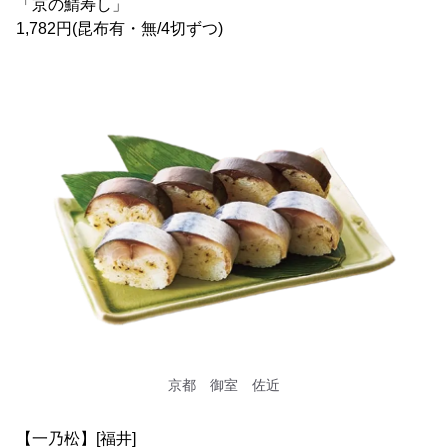
「京の鯖寿し」
1,782円(昆布有・無/4切ずつ)
京都 御室 佐近
【一乃松】[福井]