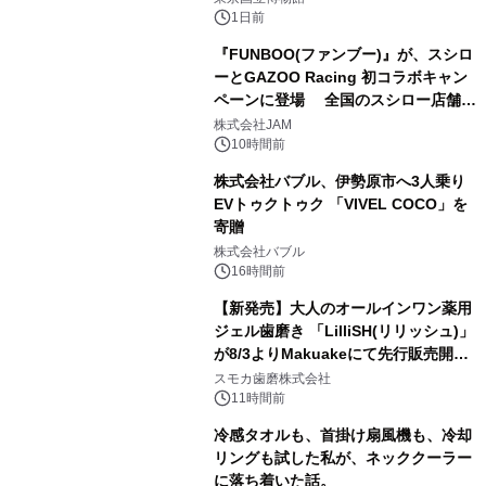
1日前
『FUNBOO(ファンブー)』が、スシロ
ーとGAZOO Racing 初コラボキャン
ペーンに登場 全国のスシロー店舗で
3
GR 4車種の FUNBOO(ミニカー)付き
株式会社JAM
メニューが展開されます
10時間前
株式会社バブル、伊勢原市へ3人乗り
EVトゥクトゥク 「VIVEL COCO」を
寄贈
4
株式会社バブル
16時間前
【新発売】大人のオールインワン薬用
ジェル歯磨き 「LilliSH(リリッシュ)」
が8/3よりMakuakeにて先行販売開
5
始！
スモカ歯磨株式会社
11時間前
冷感タオルも、首掛け扇風機も、冷却
リングも試した私が、ネッククーラー
に落ち着いた話。