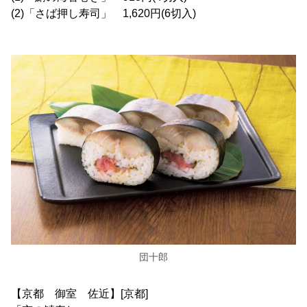
(2)「さば押し寿司」 1,620円(6切入)
団十郎
【京都 御室 佐近】[京都]