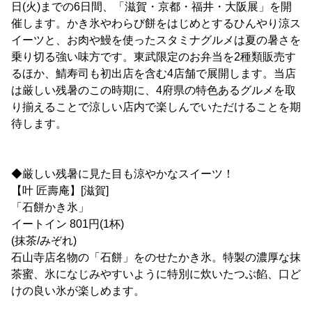
日(火)までの6日間、「滋賀・京都・福井・大阪展」を開
催します。かき氷やわらび餅をはじめとするひんやり涼ス
イーツと、お肉や鰻を使ったスタミナグルメは夏の暑さを
乗り切る強い味方です。東武限定のお弁当を2種類販売す
るほか、鯖寿司も初出店を含む4店舗で展開します。当店
は厳しい残暑のこの時期に、4府県の特色あるグルメを取
り揃えることで涼しい店内で楽しんでいただけることを期
待します。
◆厳しい残暑に見た目も涼やかなスイーツ！
【叶 匠壽庵】[滋賀]
「石餅かき氷」
イートイン 801円(1杯)
(抹茶/みぞれ)
石山寺店名物の「石餅」をのせたかき氷。特製の濃厚な抹
茶蜜、氷になじみやすいように特別に炊いたつぶ餡、口ど
けの良い氷が楽しめます。