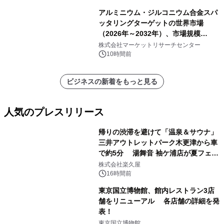
アルミニウム・ジルコニウム合金スパ
ッタリングターゲットの世界市場
（2026年～2032年）、市場規模
（0.995、0.999、その他）・分析レポ
株式会社マーケットリサーチセンター
ートを発表
10時間前
ビジネスの新着をもっと見る
人気のプレスリリース
帰りの渋滞を避けて「温泉＆サウナ」
三井アウトレットパーク木更津から車
で約5分 湯舞音 袖ケ浦店が夏フェア
1
メニューを提供
株式会社楽久屋
16時間前
東京国立博物館、館内レストラン3店
舗をリニューアル 各店舗の詳細を発
表！
2
東京国立博物館