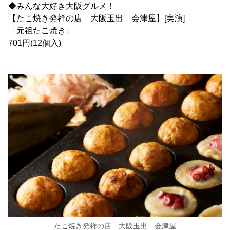
◆みんな大好き大阪グルメ！
【たこ焼き発祥の店 大阪玉出 会津屋】[実演]
「元祖たこ焼き」
701円(12個入)
たこ焼き発祥の店 大阪玉出 会津屋