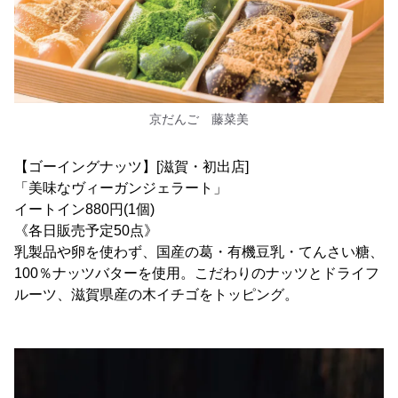
京だんご 藤菜美
【ゴーイングナッツ】[滋賀・初出店]
「美味なヴィーガンジェラート」
イートイン880円(1個)
《各日販売予定50点》
乳製品や卵を使わず、国産の葛・有機豆乳・てんさい糖、
100％ナッツバターを使用。こだわりのナッツとドライフ
ルーツ、滋賀県産の木イチゴをトッピング。