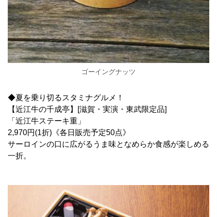
ゴーイングナッツ
◆夏を乗り切るスタミナグルメ！
【近江牛の千成亭】[滋賀・実演・東武限定品]
「近江牛ステーキ重」
2,970円(1折)《各日販売予定50点》
サーロインの口に広がるうま味となめらか食感が楽しめる
一折。