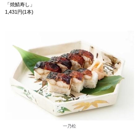
「焼鯖寿し」
1,431円(1本)
一乃松