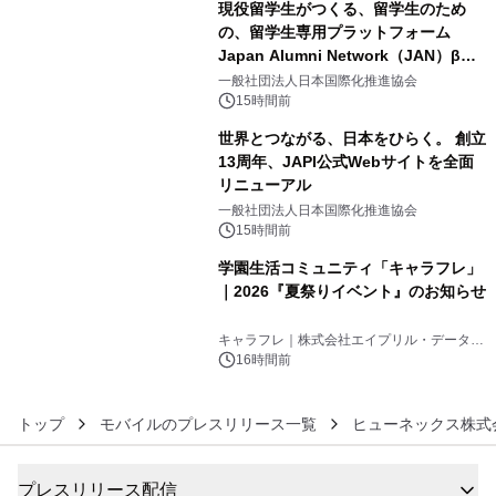
現役留学生がつくる、留学生のため
の、留学生専用プラットフォーム
Japan Alumni Network（JAN）β版
4
をリリース
一般社団法人日本国際化推進協会
15時間前
世界とつながる、日本をひらく。 創立
13周年、JAPI公式Webサイトを全面
リニューアル
5
一般社団法人日本国際化推進協会
15時間前
学園生活コミュニティ「キャラフレ」
｜2026『夏祭りイベント』のお知らせ
6
キャラフレ｜株式会社エイプリル・データ・
デザインズ
16時間前
トップ
モバイルのプレスリリース一覧
ヒューネックス株式
プレスリリース配信