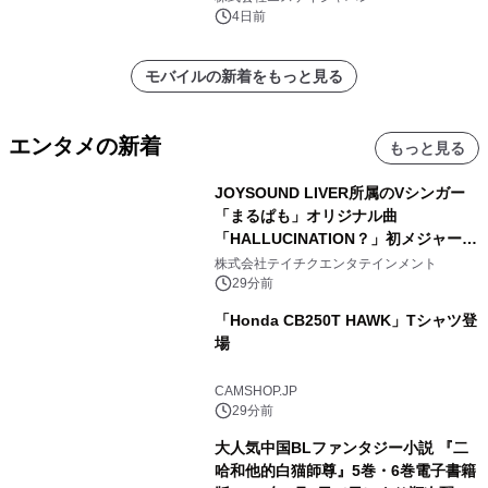
4日前
モバイルの新着をもっと見る
エンタメの新着
もっと見る
JOYSOUND LIVER所属のVシンガー
「まるぱも」オリジナル曲
「HALLUCINATION？」初メジャー配
信リリース決定！
株式会社テイチクエンタテインメント
29分前
「Honda CB250T HAWK」Tシャツ登
場
CAMSHOP.JP
29分前
大人気中国BLファンタジー小説 『二
哈和他的白猫師尊』5巻・6巻電子書籍