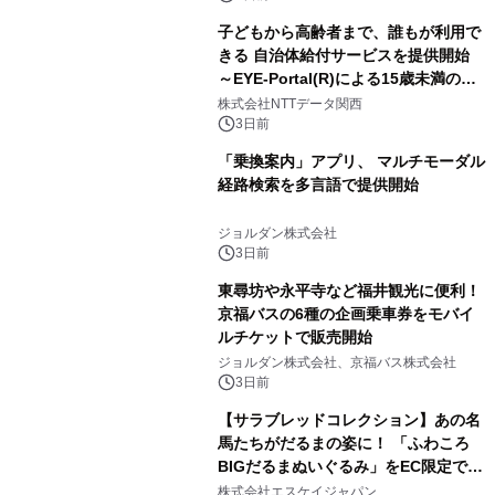
子どもから高齢者まで、誰もが利用で
きる 自治体給付サービスを提供開始
～EYE-Portal(R)による15歳未満の本
人認証と デジタルデバイド対策で実現
株式会社NTTデータ関西
～
3日前
「乗換案内」アプリ、 マルチモーダル
経路検索を多言語で提供開始
ジョルダン株式会社
3日前
東尋坊や永平寺など福井観光に便利！
京福バスの6種の企画乗車券をモバイ
ルチケットで販売開始
ジョルダン株式会社、京福バス株式会社
3日前
【サラブレッドコレクション】あの名
馬たちがだるまの姿に！ 「ふわころ
BIGだるまぬいぐるみ」をEC限定で受
注販売開始
株式会社エスケイジャパン