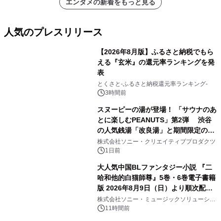
エンタメの新着をもっと見る
人気のプレスリリース
【2026年8月版】ふるさと納税でもら
える『玄米』の還元率ランキングを発
表
1
とくさと-ふるさと納税還元率ランキング-
3時間前
スヌーピーの湯が登場！ 「サウナのあ
とに楽しむPEANUTS」第2弾 渋谷
の人気銭湯「改良湯」と期間限定のコ
2
ラボレーション サウナイキタイコラ
株式会社ソニー・クリエイティブプロダクツ
ボグッズも発売決定！
1日前
大人気中国BLファンタジー小説 『二
哈和他的白猫師尊』5巻・6巻電子書籍
版 2026年8月9日（日）より順次配信
3
開始
株式会社ソニー・ミュージックソリューショ
ンズ
11時間前