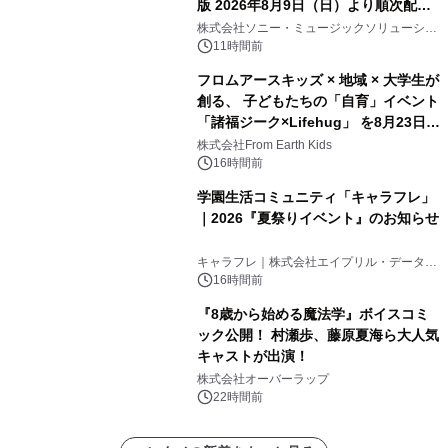
版 2026年8月9日（日）より順次配信
開始
株式会社ソニー・ミュージックソリューショ
ンズ
11時間前
フロムアースキッズ × 地域 × 大学生が
創る、 子どもたちの「自育」イベント
「諸福ジーク×Lifehug」 を8月23日
(日)開催
株式会社From Earth Kids
16時間前
学園生活コミュニティ「キャラフレ」
｜2026『夏祭りイベント』のお知らせ
キャラフレ｜株式会社エイプリル・データ・
デザインズ
16時間前
『8歳から始める魔法学』ボイスコミ
ック公開！ 村瀬歩、藤原夏海ら大人気
キャストが出演！
株式会社オーバーラップ
22時間前