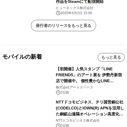
作品をSteamにて配信開始
ヒューネックス株式会社
2025年4月2日 15:00
発行者のリリースをもっと見る
モバイルの新着
もっと見る
【初開催】人気スタンプ「LINE
FRIENDS」のアート展を 伊勢丹新宿
店で開催中。 個性豊かなLINE
FRIENDSの仲間たちが インテリアア
株式会社アートスペース
ートとして新たな魅力を発信。
2日前
NTTドコモビジネス、チリ国営銅公社
(CODELCO)とIOWN(R) APNを活用し
た銅鉱山遠隔オペレーション高度化に
向けた調査・実証を開始
NTTドコモビジネス株式会社
2日前