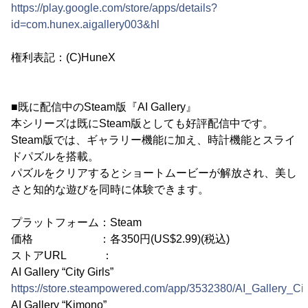
https://play.google.com/store/apps/details?
id=com.hunex.aigallery003&hl
権利表記：(C)HuneX
■既に配信中のSteam版『AI Gallery』
本シリーズは既にSteam版としても好評配信中です。
Steam版では、ギャラリー機能に加え、時計機能とスライ
ドパズルを搭載。
パズルをクリアするとショートムービーが解放され、美し
さと知的な遊びを同時に体験できます。
プラットフォーム：Steam
価格 ：各350円(US$2.99)(税込)
ストアURL ：
AI Gallery “City Girls”
https://store.steampowered.com/app/3532380/AI_Gallery_City
AI Gallery “Kimono”