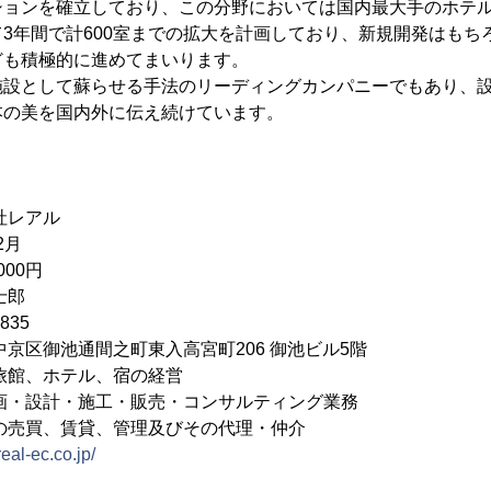
ションを確立しており、この分野においては国内最大手のホテ
3年間で計600室までの拡大を計画しており、新規開発はもち
ども積極的に進めてまいります。
施設として蘇らせる手法のリーディングカンパニーでもあり、
本の美を国内外に伝え続けています。
社レアル
2月
000円
士郎
835
通間之町東入高宮町206 御池ビル5階
旅館、ホテル、宿の経営
・施工・販売・コンサルティング業務
賃貸、管理及びその代理・仲介
real-ec.co.jp/