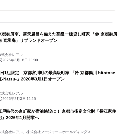
京都御所南、露天風呂を備えた高級一棟貸し町家 「鈴 京都御所
南 喜承庵」リブランドオープン
株式会社レアル
2026年3月18日 11:00
1日1組限定 京都宮川町の最高級町家 「鈴 京都鴨川 hitotose
夏-Natsu-」2026年3月1日オープン
株式会社レアル
2026年2月3日 11:15
江戸時代の京町家が宿泊施設に！ 京都市指定文化財「長江家住
宅」2026年1月開業へ
株式会社レアル、株式会社フージャースホールディングス