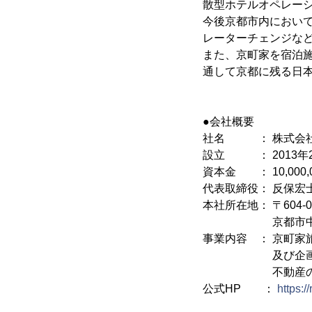
散型ホテルオペレー
今後京都市内において
レーターチェンジな
また、京町家を宿泊
通して京都に残る日
●会社概要
社名 ： 株式会
設立 ： 2013年
資本金 ： 10,000,
代表取締役： 反保宏
本社所在地： 〒604-0
京都市中京区御池
事業内容 ： 京町家
及び企画・設計
不動産の売買、
公式HP ：
https://