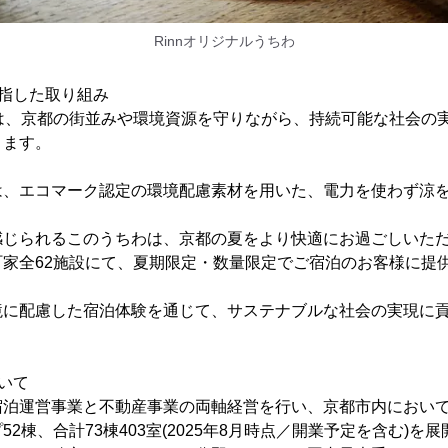
Rinnオリジナルうちわ
指した取り組み
では、京都の街並みや環境資源を守りながら、持続可能な社会の
ります。
は、エコマーク認定の環境配慮素材を用いた、電力を使わず涼
感じられるこのうちわは、京都の夏をより快適にお過ごしいた
家全62施設にて、夏期限定・数量限定でご宿泊のお客様に提
境に配慮した宿泊体験を通じて、サステナブルな社会の実現に
いて
宿泊運営事業と不動産事業の両軸経営を行い、京都市内において
2棟、合計73棟403室(2025年8月時点／開業予定を含む)を