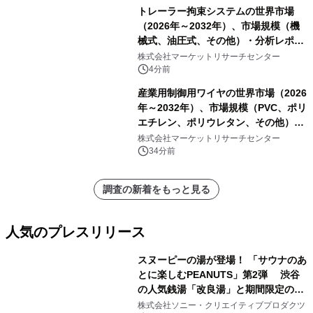
その他）・分析レポートを発表
トレーラー拘束システムの世界市場
（2026年～2032年）、市場規模（機
械式、油圧式、その他）・分析レポー
トを発表
株式会社マーケットリサーチセンター
4分前
産業用制御用ワイヤの世界市場（2026
年～2032年）、市場規模（PVC、ポリ
エチレン、ポリウレタン、その他）・
分析レポートを発表
株式会社マーケットリサーチセンター
34分前
調査の新着をもっと見る
人気のプレスリリース
スヌーピーの湯が登場！ 「サウナのあ
とに楽しむPEANUTS」第2弾 渋谷
の人気銭湯「改良湯」と期間限定のコ
1
ラボレーション サウナイキタイコラ
株式会社ソニー・クリエイティブプロダクツ