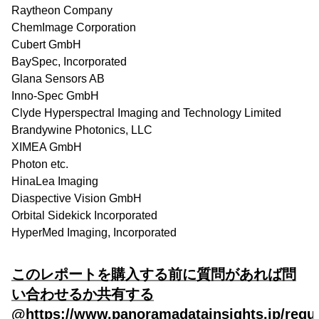
Raytheon Company
ChemImage Corporation
Cubert GmbH
BaySpec, Incorporated
Glana Sensors AB
Inno-Spec GmbH
Clyde Hyperspectral Imaging and Technology Limited
Brandywine Photonics, LLC
XIMEA GmbH
Photon etc.
HinaLea Imaging
Diaspective Vision GmbH
Orbital Sidekick Incorporated
HyperMed Imaging, Incorporated
このレポートを購入する前に質問があれば問
い合わせるか共有する
@https://www.panoramadatainsights.jp/requ