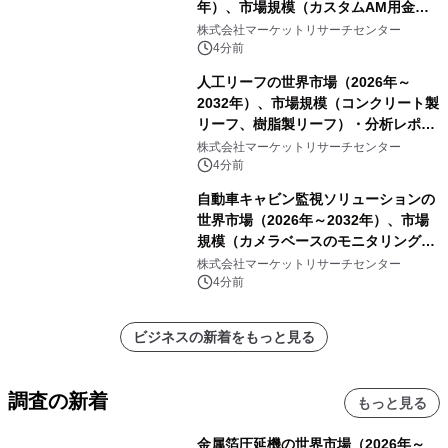
年）、市場規模（カスタムAM用金属
粉末、汎用AM用金属粉末）・分析レ
株式会社マーケットリサーチセンター
ポートを発表
4分前
人工リーフの世界市場（2026年～
2032年）、市場規模（コンクリート製
リーフ、樹脂製リーフ）・分析レポー
トを発表
株式会社マーケットリサーチセンター
4分前
自動車キャビン監視ソリューションの
世界市場（2026年～2032年）、市場
規模（カメラベースのモニタリング、
赤外線センサーベースのモニタリン
株式会社マーケットリサーチセンター
グ、レーダーベースのモニタリング、
4分前
その他）・分析レポートを発表
ビジネスの新着をもっと見る
調査の新着
もっと見る
金属箔圧延機の世界市場（2026年～