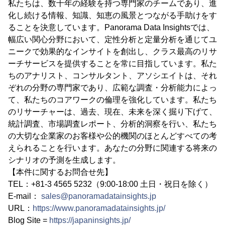
私たちは、数十年の経験を持つ専門家のチームであり、進
化し続ける情報、知識、知恵の風景とつながる手助けをす
ることを決意しています。Panorama Data Insightsでは、
幅広い関心分野において、定性分析と定量分析を通じてユ
ニークで効果的なインサイトを創出し、クラス最高のリサ
ーチサービスを提供することを常に目指しています。私た
ちのアナリスト、コンサルタント、アソシエイトは、それ
ぞれの分野の専門家であり、広範な調査・分析能力によっ
て、私たちのコアワークの倫理を強化しています。私たち
のリサーチャーは、過去、現在、未来を深く掘り下げて、
統計調査、市場調査レポート、分析的洞察を行い、私たち
の大切な企業家のお客様や公的機関のほとんどすべての考
えられることを行います。あなたの分野に関連する将来の
シナリオの予測を生成します。
【本件に関するお問合せ先】
TEL：+81-3 4565 5232（9:00-18:00 土日・祝日を除く）
E-mail：
sales@panoramadatainsights.jp
URL：
https://www.panoramadatainsights.jp/
Blog Site =
https://japaninsights.jp/