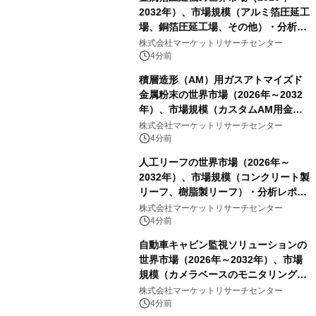
2032年）、市場規模（アルミ箔圧延工
場、銅箔圧延工場、その他）・分析レ
ポートを発表
株式会社マーケットリサーチセンター
4分前
積層造形（AM）用ガスアトマイズド
金属粉末の世界市場（2026年～2032
年）、市場規模（カスタムAM用金属
粉末、汎用AM用金属粉末）・分析レ
株式会社マーケットリサーチセンター
ポートを発表
4分前
人工リーフの世界市場（2026年～
2032年）、市場規模（コンクリート製
リーフ、樹脂製リーフ）・分析レポー
トを発表
株式会社マーケットリサーチセンター
4分前
自動車キャビン監視ソリューションの
世界市場（2026年～2032年）、市場
規模（カメラベースのモニタリング、
赤外線センサーベースのモニタリン
株式会社マーケットリサーチセンター
グ、レーダーベースのモニタリング、
4分前