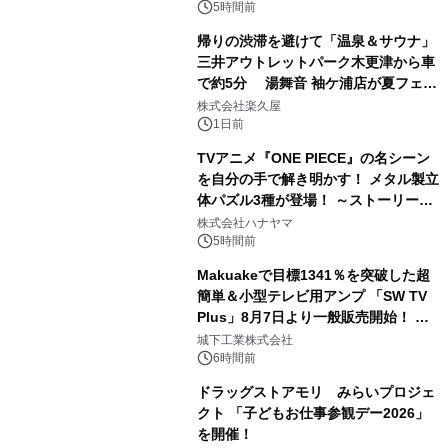
ボグッズも発売決定！
5時間前
帰りの渋滞を避けて「温泉＆サウナ」
三井アウトレットパーク木更津から車
で約5分 湯舞音 袖ケ浦店が夏フェア
2
メニューを提供
株式会社楽久屋
1日前
TVアニメ『ONE PIECE』の名シーン
を自分の手で解き明かす！ メタル製立
体パズル3種が登場！ ～ストーリーと
3
ギミックが融合した 大人の体験型パズ
株式会社ハナヤマ
ルが8月7日(金)12時より先行予約受付
5時間前
開始～
Makuakeで目標1341％を突破した超
簡単＆小型テレビ用アンプ 「SW TV
Plus」8月7日より一般販売開始！ ケ
4
ーブル1本つなぐだけ、テレビの音が
城下工業株式会社
ぐっと豊かに
6時間前
ドラッグストアモリ みらいプロジェ
クト 「子どもお仕事参観デー2026」
を開催！
5