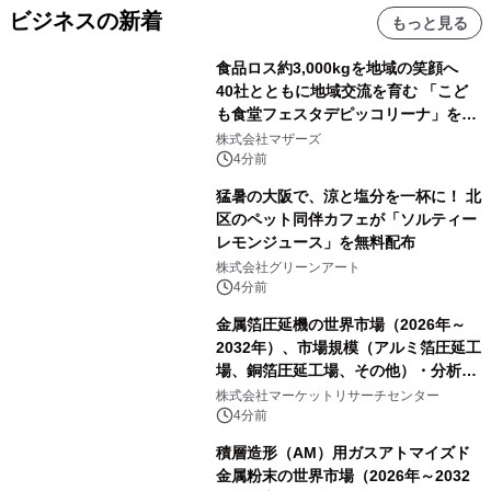
ビジネスの新着
もっと見る
食品ロス約3,000kgを地域の笑顔へ
40社とともに地域交流を育む 「こど
も食堂フェスタデピッコリーナ」を9
月5日(土)開催
株式会社マザーズ
4分前
猛暑の大阪で、涼と塩分を一杯に！ 北
区のペット同伴カフェが「ソルティー
レモンジュース」を無料配布
株式会社グリーンアート
4分前
金属箔圧延機の世界市場（2026年～
2032年）、市場規模（アルミ箔圧延工
場、銅箔圧延工場、その他）・分析レ
ポートを発表
株式会社マーケットリサーチセンター
4分前
積層造形（AM）用ガスアトマイズド
金属粉末の世界市場（2026年～2032