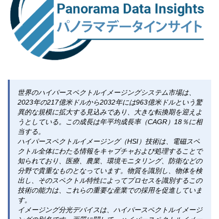
世界のハイパースペクトルイメージングシステム市場は、
2023年の217億米ドルから2032年には963億米ドルという驚
異的な規模に拡大する見込みであり、大きな転換期を迎えよ
うとしている。この成長は年平均成長率（CAGR）18％に相
当する。
ハイパースペクトルイメージング（HSI）技術は、電磁スペ
クトル全体にわたる情報をキャプチャおよび処理することで
知られており、医療、農業、環境モニタリング、防衛などの
分野で貴重なものとなっています。物質を識別し、物体を検
出し、そのスペクトル特性によってプロセスを識別するこの
技術の能力は、これらの重要な産業での採用を促進していま
す。
イメージング分光デバイスは、ハイパースペクトルイメージ