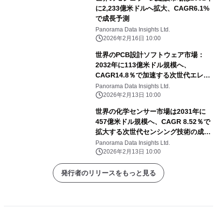
に2,233億米ドルへ拡大、CAGR6.1%
で成長予測
Panorama Data Insights Ltd.
2026年2月16日 10:00
世界のPCB設計ソフトウェア市場：
2032年に113億米ドル規模へ、
CAGR14.8％で加速する次世代エレク
トロニクス設計革命
Panorama Data Insights Ltd.
2026年2月13日 10:00
世界の化学センサー市場は2031年に
457億米ドル規模へ、CAGR 8.52％で
拡大する次世代センシング技術の成長
展望
Panorama Data Insights Ltd.
2026年2月13日 10:00
発行者のリリースをもっと見る