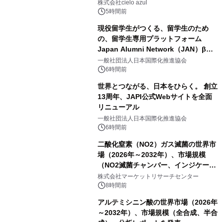
株式会社cielo azul
5時間前
現役留学生がつくる、留学生のため
の、留学生専用プラットフォーム
Japan Alumni Network（JAN）β版
をリリース
一般社団法人日本国際化推進協会
6時間前
世界とつながる、日本をひらく。 創立
13周年、JAPI公式Webサイトを全面
リニューアル
一般社団法人日本国際化推進協会
6時間前
二酸化窒素（NO2）ガス滅菌の世界市
場（2026年～2032年）、市場規模
（NO2滅菌チャンバー、インジケータ
ーおよびモニタリングシステム、その
株式会社マーケットリサーチセンター
他）・分析レポートを発表
8時間前
アルテミシニン酸の世界市場（2026年
～2032年）、市場規模（全合成、半合