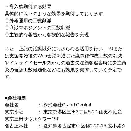
・導入後期待する効果
具体的に以下のような効果を期待しております。
◇外報運用の工数削減
◇商談マネジメントの工数削減
◇主観的な報告から客観的な報告を実現
また、上記の活動以外にもさらなる活用を行い、PJまた
は支援開始後のWeb会議を通じた議事録作成工数の削減
やインサイドセールスからの過去失注顧客追客時に失注商
談の確認工数最適化などにも効果を発揮していく予定で
す。
■会社概要
会社名 ： 株式会社Grand Central
東京本社 ： 東京都港区三田3丁目5-27 住友不動産
東京三田サウスタワー15F
名古屋本社 ： 愛知県名古屋市中区錦2-20-15 広小路ク