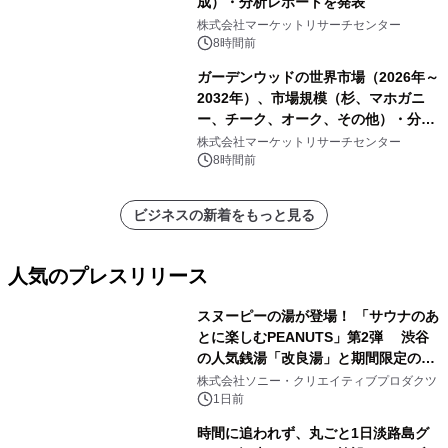
成）・分析レポートを発表
株式会社マーケットリサーチセンター
8時間前
ガーデンウッドの世界市場（2026年～
2032年）、市場規模（杉、マホガニ
ー、チーク、オーク、その他）・分析
レポートを発表
株式会社マーケットリサーチセンター
8時間前
ビジネスの新着をもっと見る
人気のプレスリリース
スヌーピーの湯が登場！ 「サウナのあ
とに楽しむPEANUTS」第2弾 渋谷
の人気銭湯「改良湯」と期間限定のコ
1
ラボレーション サウナイキタイコラ
株式会社ソニー・クリエイティブプロダクツ
ボグッズも発売決定！
1日前
時間に追われず、丸ごと1日淡路島グ