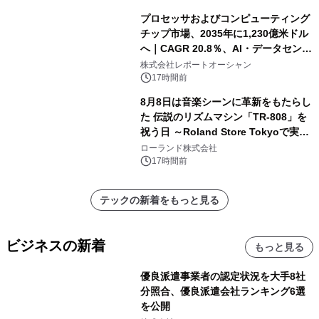
プロセッサおよびコンピューティング
チップ市場、2035年に1,230億米ドル
へ｜CAGR 20.8％、AI・データセンタ
ー需要が成長を牽引
株式会社レポートオーシャン
17時間前
8月8日は音楽シーンに革新をもたらし
た 伝説のリズムマシン「TR-808」を
祝う日 ～Roland Store Tokyoで実機
を展示しての 記念キャンペーンを開
ローランド株式会社
催 英国ラジオ「NTS」の 特別プログ
17時間前
ラムや、「TR-808」を愛する伝説的
アーティストを フィーチャーしたアニ
テックの新着をもっと見る
メーションを公開～
ビジネスの新着
もっと見る
優良派遣事業者の認定状況を大手8社
分照合、優良派遣会社ランキング6選
を公開