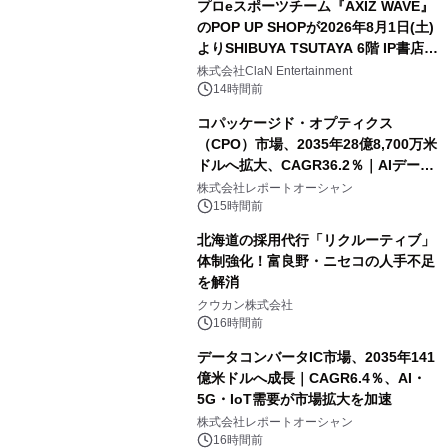
プロeスポーツチーム『AXIZ WAVE』
のPOP UP SHOPが2026年8月1日(土)
よりSHIBUYA TSUTAYA 6階 IP書店で
開催決定！！
株式会社ClaN Entertainment
14時間前
コパッケージド・オプティクス
（CPO）市場、2035年28億8,700万米
ドルへ拡大、CAGR36.2％｜AIデータ
センター・高速光通信需要が成長を加
株式会社レポートオーシャン
速
15時間前
北海道の採用代行「リクルーティブ」
体制強化！富良野・ニセコの人手不足
を解消
クウカン株式会社
16時間前
データコンバータIC市場、2035年141
億米ドルへ成長｜CAGR6.4％、AI・
5G・IoT需要が市場拡大を加速
株式会社レポートオーシャン
16時間前