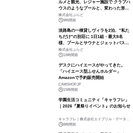
ルメと観光、レジャー施設で クラブハ
ウスのようなプールと、変わった形の
2
サウナも 「THE BOXY AWAJI」のお
株式会社ぷらど
得な素泊まり連泊プランで
9時間前
淡路島の一棟貸しヴィラを2泊、"私た
ちだけ"の別荘に 1日1組・最大8名
様、プールとサウナとジェットバス付
3
きで Villa Mon Temps AWAJIの連泊
株式会社ぷらど
素泊りプラン
16時間前
デスクにハイエースがやってきた。
「ハイエース型ふせんホルダー」
Amazonで予約販売開始
4
CAMSHOP.JP
15時間前
学園生活コミュニティ「キャラフレ」
｜2026『夏祭りイベント』のお知らせ
5
キャラフレ｜株式会社エイプリル・データ・
デザインズ
8時間前