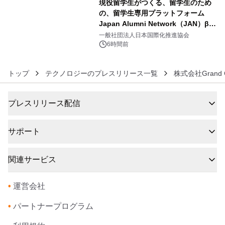
現役留学生がつくる、留学生のため
の、留学生専用プラットフォーム
Japan Alumni Network（JAN）β版
6
をリリース
一般社団法人日本国際化推進協会
6時間前
トップ
テクノロジーのプレスリリース一覧
株式会社Grand C
プレスリリース配信
サポート
関連サービス
•
運営会社
•
パートナープログラム