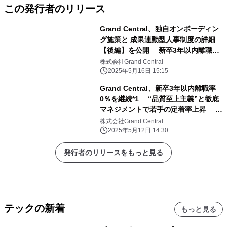
この発行者のリリース
Grand Central、独自オンボーディン
グ施策と 成果連動型人事制度の詳細
【後編】を公開 新卒3年以内離職率
0％を継続*1 “品質至上主義”と徹底
株式会社Grand Central
マネジメントで若手の定着率上昇
2025年5月16日 15:15
Grand Central、新卒3年以内離職率
0％を継続*1 “品質至上主義”と徹底
マネジメントで若手の定着率上昇 独
自オンボーディング施策と成果連動型
株式会社Grand Central
人事制度の詳細 前編を公開
2025年5月12日 14:30
発行者のリリースをもっと見る
テックの新着
もっと見る