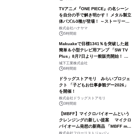
TVアニメ『ONE PIECE』の名シーン
を自分の手で解き明かす！ メタル製立
体パズル3種が登場！ ～ストーリーと
3
ギミックが融合した 大人の体験型パズ
株式会社ハナヤマ
ルが8月7日(金)12時より先行予約受付
5時間前
開始～
Makuakeで目標1341％を突破した超
簡単＆小型テレビ用アンプ 「SW TV
Plus」8月7日より一般販売開始！ ケ
4
ーブル1本つなぐだけ、テレビの音が
城下工業株式会社
ぐっと豊かに
6時間前
ドラッグストアモリ みらいプロジェ
クト 「子どもお仕事参観デー2026」
を開催！
5
株式会社ドラッグストアモリ
3時間前
【MBFF】マイクロバイオームという
クレンジングの新しい提案 マイクロ
バイオーム発想の新商品 「MBFF mb
6
クレンジングPRO」を2026年8月6日
株式会社フローリストジャパン