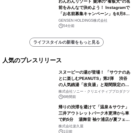
わんわんリゾート 粟津の"看板犬"の名
前をみんなで決めよう！ Instagramで
「お名前募集キャンペーン」を8月8日
(土)より開催
GENSEN HOLDINGS株式会社
54分前
ライフスタイルの新着をもっと見る
人気のプレスリリース
スヌーピーの湯が登場！ 「サウナのあ
とに楽しむPEANUTS」第2弾 渋谷
の人気銭湯「改良湯」と期間限定のコ
1
ラボレーション サウナイキタイコラ
株式会社ソニー・クリエイティブプロダクツ
ボグッズも発売決定！
6時間前
帰りの渋滞を避けて「温泉＆サウナ」
三井アウトレットパーク木更津から車
で約5分 湯舞音 袖ケ浦店が夏フェア
2
メニューを提供
株式会社楽久屋
1日前