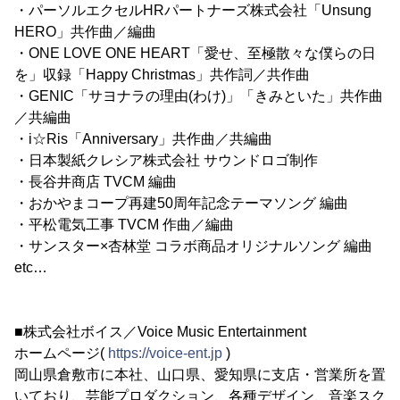
・パーソルエクセルHRパートナーズ株式会社「Unsung
HERO」共作曲／編曲
・ONE LOVE ONE HEART「愛せ、至極散々な僕らの日
を」収録「Happy Christmas」共作詞／共作曲
・GENIC「サヨナラの理由(わけ)」「きみといた」共作曲
／共編曲
・i☆Ris「Anniversary」共作曲／共編曲
・日本製紙クレシア株式会社 サウンドロゴ制作
・長谷井商店 TVCM 編曲
・おかやまコープ再建50周年記念テーマソング 編曲
・平松電気工事 TVCM 作曲／編曲
・サンスター×杏林堂 コラボ商品オリジナルソング 編曲
etc…
■株式会社ボイス／Voice Music Entertainment
ホームページ(
https://voice-ent.jp
)
岡山県倉敷市に本社、山口県、愛知県に支店・営業所を置
いており、芸能プロダクション、各種デザイン、音楽スク