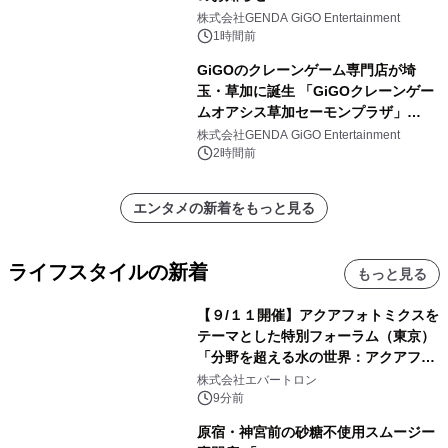
株式会社GENDA GiGO Entertainment
1時間前
GiGOのクレーンゲーム専門店が埼
玉・草加に誕生 「GiGOクレーンゲー
ムオアシス草加セーモンプラザ」
2026年8月7日(金)10時グランドオープ
株式会社GENDA GiGO Entertainment
ン
2時間前
エンタメの新着をもっと見る
ライフスタイルの新着
もっと見る
【９/１１開催】アクアフォトミクスを
テーマとした特別フォーラム（東京）
「分野を超える水の世界：アクアフォ
トミクスが切り拓く新しい科学の地
株式会社エバートロン
平」を開催
9分前
原宿・神宮前の砂糖不使用スムージー