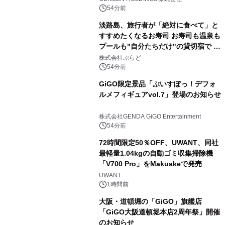
54分前
淡路島、旅行者が「絶対に食べて」と
すすめたくなるお寿司 お寿司も温泉も
プールも"自分たちだけ"の貸切宿で 1
日1組限定「岩屋温泉 絵島別庭 海と
株式会社ぷらど
森」の握り寿司プラン
54分前
GiGO限定景品「ぶいすぽっ！デフォ
ルメフィギュアvol.7」登場のお知らせ
株式会社GENDA GiGO Entertainment
54分前
72時間限定50％OFF、UWANT、同社
最軽量1.04kgの自動ゴミ収集掃除機
「V700 Pro」をMakuakeで発売
UWANT
1時間前
大阪・道頓堀の「GiGO」旗艦店
「GiGO大阪道頓堀本店2周年祭」開催
のお知らせ