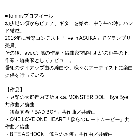
■Tommyプロフィール
幼少期の頃からピアノ、ギターを始め、中学生の時にバン
ド結成。
2016年に音楽コンテスト「live in ASUKA」でグランプリ
受賞。
その後、avex所属の作家・編曲家“福岡 良太”の師事の下、
作家・編曲家としてデビュー。
番組のタイアップ曲の編曲や、様々なアーティストに楽曲
提供を行っている。
【作品】
・豆柴の大群都内某所 a.k.a. MONSTERIDOL「Bye Bye」
共作曲／編曲
・後藤真希「BAD BOY」共作曲／共編曲
・ONE LOVE ONE HEART「僕らのロードムービー」共
作曲／編曲
・BiTE A SHOCK「僕らの足跡」共作曲／共編曲