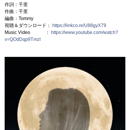
作詞：千里
作曲：千里
編曲：Tommy
視聴＆ダウンロード：
https://linkco.re/U88gyX79
Music Video ：
https://www.youtube.com/watch?
v=QOdDqp9TmzI