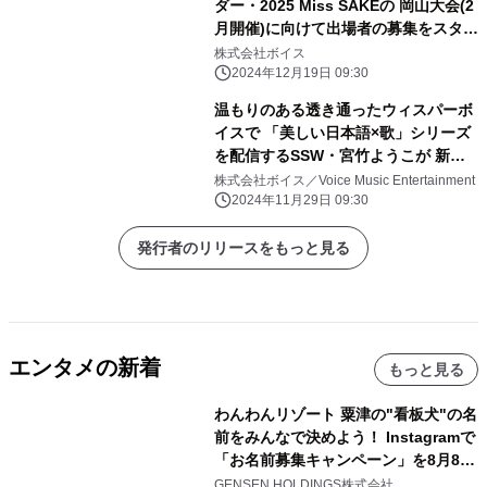
ダー・2025 Miss SAKEの 岡山大会(2
月開催)に向けて出場者の募集をスター
ト！
株式会社ボイス
2024年12月19日 09:30
温もりのある透き通ったウィスパーボ
イスで 「美しい日本語×歌」シリーズ
を配信するSSW・宮竹ようこが 新曲
「揺蕩うように」11月30日リリース！
株式会社ボイス／Voice Music Entertainment
2024年11月29日 09:30
発行者のリリースをもっと見る
エンタメの新着
もっと見る
わんわんリゾート 粟津の"看板犬"の名
前をみんなで決めよう！ Instagramで
「お名前募集キャンペーン」を8月8日
(土)より開催
GENSEN HOLDINGS株式会社