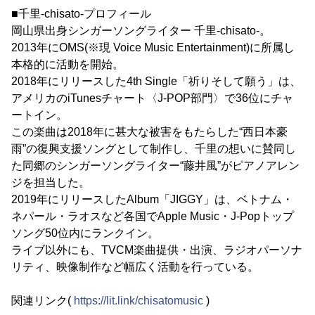
■千里-chisato-プロフィール
岡山県出身シンガーソングライター 千里-chisato-。
2013年にOMS(※現 Voice Music Entertainment)に所属し
本格的に活動を開始。
2018年にリリースした4th Single「祈りそして願う」は、
アメリカのiTunesチャート〈J-POP部門〉で36位にチャ
ートイン。
この楽曲は2018年に甚大な被害をもたらした“西日本豪
雨”の復興支援ソングとして制作し、千里の想いに賛同し
た同郷のシンガーソングライター“藤井風”がピアノアレン
ジを担当した。
2019年にリリースしたAlbum「JIGGY」は、ベトナム・
ネパール・ラオスなど各国でApple Music・J-Popトップ
ソング50位内にランクイン。
ライブ以外にも、TVCM楽曲提供・出演、ラジオパーソナ
リティ、映像制作など幅広く活動を行っている。
関連リンク(
https://lit.link/chisatomusic
)