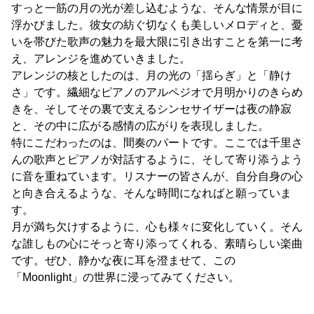
すっと一筋の月の光が差し込むような、そんな情景が目に
浮かびました。彼女の紡ぐ切なくも美しいメロディと、憂
いを帯びた歌声の魅力を最大限に引き出すことを第一に考
え、アレンジを進めていきました。
アレンジの核としたのは、月の光の「揺らぎ」と「静け
さ」です。繊細なピアノのアルペジオで月明かりのきらめ
きを、そしてその裏で支えるシンセサイザーは夜の静寂
と、その中に広がる感情の広がりを表現しました。
特にこだわったのは、間奏のパートです。ここでは千里さ
んの歌声とピアノが対話するように、そして寄り添うよう
に音を重ねています。リスナーの皆さんが、自分自身の心
と向き合えるような、そんな時間になればと願っていま
す。
月が満ち欠けするように、心も様々に変化していく。そん
な誰しもの心にそっと寄り添ってくれる、素晴らしい楽曲
です。ぜひ、静かな夜に耳を澄ませて、この
「Moonlight」の世界に浸ってみてください。