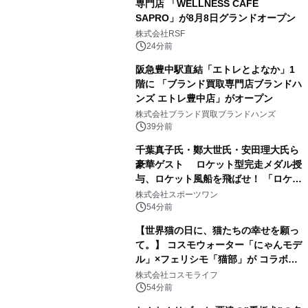
専門店 「WELLNESS CAFE
SAPRO」が8月8日グランドオープン
株式会社RSF
24分前
阪急豊中駅直結「エトレとよなか」1
階に 「ブランド買取専門店ブランドハ
ンズ エトレ豊中店」がオープン
株式会社ブランド買取ブランドハンズ
39分前
千葉真子氏・鄭大世氏・安田理大氏ら
豪華ゲスト ロケット型完走メダル授
与、ロケット風船を飛ばせ！ 「ロケッ
トマラソン2026」開催
株式会社スポーツワン
54分前
【世界猫の日に、猫たちの幸せを願っ
て。】 コスモウォーター「にゃんモデ
ル」×フェリシモ「猫部」が コラボキ
ャンペーンを実施
株式会社コスモライフ
54分前