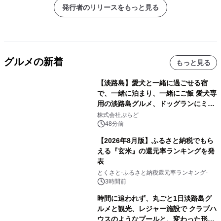
発行者のリリースをもっと見る
グルメの新着
もっと見る
【淡路島】愛犬と一緒に過ごせる宿
で、一緒に泊まり、一緒にご飯 愛犬専
用の淡路島グルメ、ドッグランにミニ
プール グランピングとトレーラーハウ
株式会社ぷらど
スの2施設で
48分前
【2026年8月版】ふるさと納税でもら
える『玄米』の還元率ランキングを発
表
とくさと-ふるさと納税還元率ランキング-
3時間前
時間に追われず、丸ごと1日淡路島グ
ルメと観光、レジャー施設で クラブハ
ウスのようなプールと、変わった形の