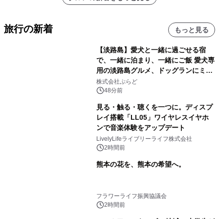
旅行の新着
もっと見る
【淡路島】愛犬と一緒に過ごせる宿
で、一緒に泊まり、一緒にご飯 愛犬専
用の淡路島グルメ、ドッグランにミニ
プール グランピングとトレーラーハウ
株式会社ぷらど
スの2施設で
48分前
見る・触る・聴くを一つに。ディスプ
レイ搭載「LL05」ワイヤレスイヤホ
ンで音楽体験をアップデート
LivelyLifeライブリーライフ株式会社
2時間前
熊本の花を、熊本の希望へ。
フラワーライフ振興協議会
2時間前