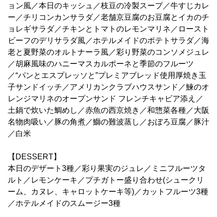
ョン風／本日のキッシュ／枝豆の冷製スープ／牛すじカレ
ー／チリコンカンサラダ／老舗京豆腐のお豆腐とイカのチ
ョレギサラダ／チキンとトマトのレモンマリネ／ロースト
ビーフのデリサラダ風／ホテルメイドのポテトサラダ／海
老と夏野菜のオルトナーラ風／彩り野菜のコンソメジュレ
／胡麻風味のハニーマスカルポーネと季節のフルーツ
／“パンとエスプレッソと”プレミアブレッド使用厚焼き玉
子サンドイッチ／アメリカンクラブハウスサンド／鰊のオ
レンジマリネのオープンサンド フレンチキャビア添え／
土鍋で炊いた鯛めし／赤魚の西京焼き／和惣菜各種／大阪
名物肉吸い／豚の角煮／鰤の難波蒸し／おぼろ豆腐／豚汁
／白米
【DESSERT】
本日のデザート3種／彩り果実のジュレ／ミニフルーツタ
ルト／レモンケーキ／プチガトー盛り合わせ(シュークリ
ーム、カヌレ、キャロットケーキ等)／カットフルーツ3種
／ホテルメイドのスムージー3種