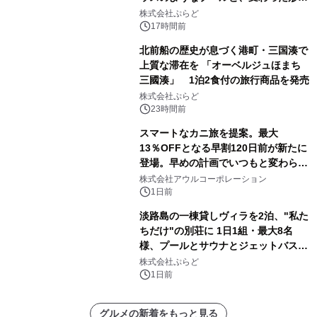
サウナも 「THE BOXY AWAJI」のお
株式会社ぷらど
得な素泊まり連泊プランで
17時間前
北前船の歴史が息づく港町・三国湊で
上質な滞在を 「オーベルジュほまち
三國湊」 1泊2食付の旅行商品を発売
株式会社ぷらど
23時間前
スマートなカニ旅を提案。最大
13％OFFとなる早割120日前が新たに
登場。早めの計画でいつもと変わらぬ
大人の冬旅を。ー夕日ヶ浦温泉「佳松
株式会社アウルコーポレーション
苑 別邸ふうか」ー
1日前
淡路島の一棟貸しヴィラを2泊、"私た
ちだけ"の別荘に 1日1組・最大8名
様、プールとサウナとジェットバス付
きで Villa Mon Temps AWAJIの連泊
株式会社ぷらど
素泊りプラン
1日前
グルメの新着をもっと見る