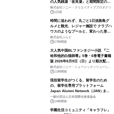
の人気銭湯「改良湯」と期間限定のコ
1
ラボレーション サウナイキタイコラ
株式会社ソニー・クリエイティブプロダクツ
ボグッズも発売決定！
1日前
時間に追われず、丸ごと1日淡路島グ
ルメと観光、レジャー施設で クラブハ
ウスのようなプールと、変わった形の
2
サウナも 「THE BOXY AWAJI」のお
株式会社ぷらど
得な素泊まり連泊プランで
17時間前
大人気中国BLファンタジー小説 『二
哈和他的白猫師尊』5巻・6巻電子書籍
版 2026年8月9日（日）より順次配信
3
開始
株式会社ソニー・ミュージックソリューショ
ンズ
11時間前
現役留学生がつくる、留学生のため
の、留学生専用プラットフォーム
Japan Alumni Network（JAN）β版
4
をリリース
一般社団法人日本国際化推進協会
14時間前
学園生活コミュニティ「キャラフレ」