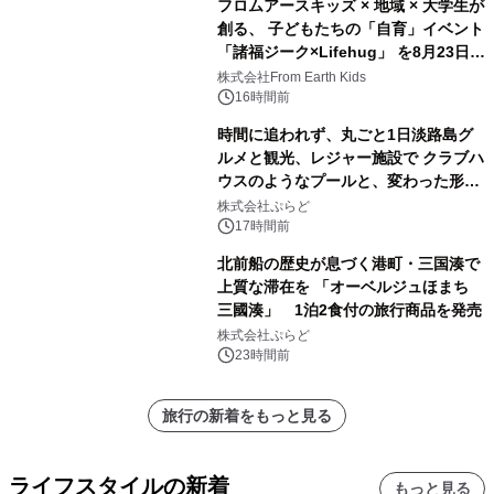
フロムアースキッズ × 地域 × 大学生が
創る、 子どもたちの「自育」イベント
「諸福ジーク×Lifehug」 を8月23日
(日)開催
株式会社From Earth Kids
16時間前
時間に追われず、丸ごと1日淡路島グ
ルメと観光、レジャー施設で クラブハ
ウスのようなプールと、変わった形の
サウナも 「THE BOXY AWAJI」のお
株式会社ぷらど
得な素泊まり連泊プランで
17時間前
北前船の歴史が息づく港町・三国湊で
上質な滞在を 「オーベルジュほまち
三國湊」 1泊2食付の旅行商品を発売
株式会社ぷらど
23時間前
旅行の新着をもっと見る
ライフスタイルの新着
もっと見る