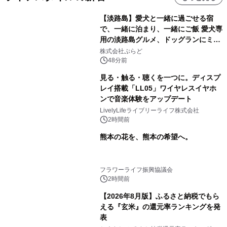
【淡路島】愛犬と一緒に過ごせる宿
で、一緒に泊まり、一緒にご飯 愛犬専
用の淡路島グルメ、ドッグランにミニ
プール グランピングとトレーラーハウ
株式会社ぷらど
スの2施設で
48分前
見る・触る・聴くを一つに。ディスプ
レイ搭載「LL05」ワイヤレスイヤホ
ンで音楽体験をアップデート
LivelyLifeライブリーライフ株式会社
2時間前
熊本の花を、熊本の希望へ。
フラワーライフ振興協議会
2時間前
【2026年8月版】ふるさと納税でもら
える『玄米』の還元率ランキングを発
表