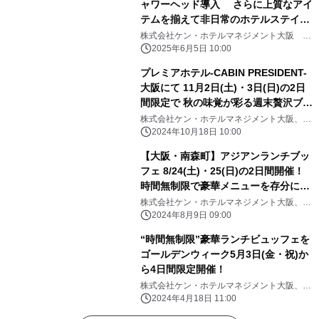
ャワーヘッド導入 さらに上質なアイ
テムを揃えて非日常のホテルステイを
【プレミアホテル-CABIN
株式会社ケン・ホテルマネジメント大阪 プ
レミアホテル-CABIN PRESIDENT-大阪
PRESIDENT-大阪】
2025年6月5日 10:00
プレミアホテル-CABIN PRESIDENT-
大阪にて 11月2日(土)・3日(日)の2日
間限定で 秋の味覚が彩る週末贅沢ブラ
ンチを開催
株式会社ケン・ホテルマネジメント大阪、プ
レミアホテル-CABIN PRESIDENT-大阪
2024年10月18日 10:00
【大阪・南森町】アジアンランチブッ
フェ 8/24(土)・25(日)の2日間開催！
時間無制限で豪華メニューを存分に堪
能
株式会社ケン・ホテルマネジメント大阪、プ
レミアホテル-CABIN PRESIDENT-大阪
2024年8月9日 09:00
“時間無制限”豪華ランチビュッフェを
ゴールデンウィーク5月3日(金・祝)か
ら4日間限定開催！
株式会社ケン・ホテルマネジメント大阪、プ
レミアホテル-CABIN PRESIDENT-大阪
2024年4月18日 11:00