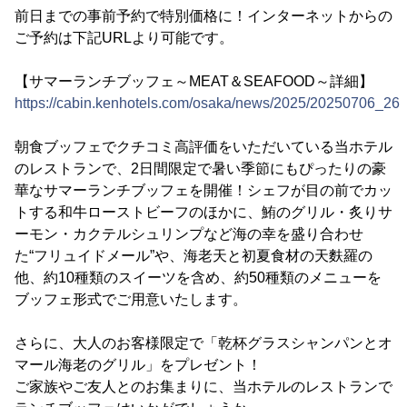
前日までの事前予約で特別価格に！インターネットからの
ご予約は下記URLより可能です。
【サマーランチブッフェ～MEAT＆SEAFOOD～詳細】
https://cabin.kenhotels.com/osaka/news/2025/20250706_262
朝食ブッフェでクチコミ高評価をいただいている当ホテル
のレストランで、2日間限定で暑い季節にもぴったりの豪
華なサマーランチブッフェを開催！シェフが目の前でカッ
トする和牛ローストビーフのほかに、鮪のグリル・炙りサ
ーモン・カクテルシュリンプなど海の幸を盛り合わせ
た“フリュイドメール”や、海老天と初夏食材の天麩羅の
他、約10種類のスイーツを含め、約50種類のメニューを
ブッフェ形式でご用意いたします。
さらに、大人のお客様限定で「乾杯グラスシャンパンとオ
マール海老のグリル」をプレゼント！
ご家族やご友人とのお集まりに、当ホテルのレストランで