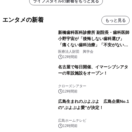
ライフスタイルの新着をもっと見る
エンタメの新着
もっと見る
新橋歯科医科診療所 副院長・歯科医師
小野宇宙が「後悔しない歯科選び」
「痛くない歯科治療」「不安がない治
療計画」をテーマに専門監修
医療法人財団 興学会
12時間前
名古屋で毎日開催、イマーシブシアタ
ーの常設施設をオープン！
クローズシアター
12時間前
広島生まれのぷよぷよ 広島企業No.1
の“ぷよぷよ愛”が決定！
広島ホームテレビ
12時間前