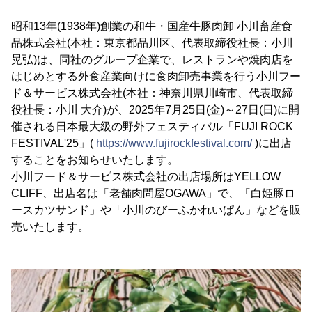
昭和13年(1938年)創業の和牛・国産牛豚肉卸 小川畜産食
品株式会社(本社：東京都品川区、代表取締役社長：小川
晃弘)は、同社のグループ企業で、レストランや焼肉店を
はじめとする外食産業向けに食肉卸売事業を行う小川フー
ド＆サービス株式会社(本社：神奈川県川崎市、代表取締
役社長：小川 大介)が、2025年7月25日(金)～27日(日)に開
催される日本最大級の野外フェスティバル「FUJI ROCK
FESTIVAL'25」(
https://www.fujirockfestival.com/
)に出店
することをお知らせいたします。
小川フード＆サービス株式会社の出店場所はYELLOW
CLIFF、出店名は「老舗肉問屋OGAWA」で、「白姫豚ロ
ースカツサンド」や「小川のびーふかれいぱん」などを販
売いたします。