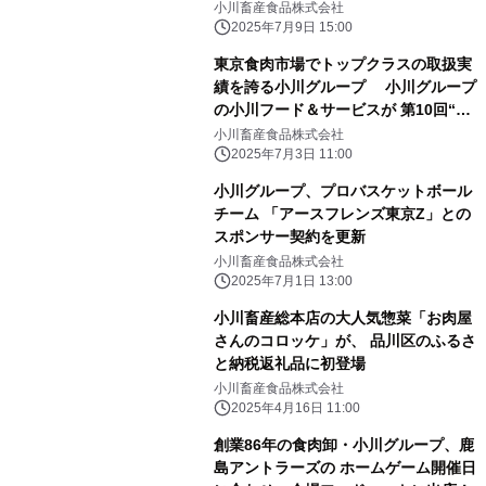
小川畜産食品株式会社
2025年7月9日 15:00
東京食肉市場でトップクラスの取扱実
績を誇る小川グループ 小川グループ
の小川フード＆サービスが 第10回“日
本の食品”輸出EXPO SUMMERに出展
小川畜産食品株式会社
2025年7月3日 11:00
小川グループ、プロバスケットボール
チーム 「アースフレンズ東京Z」との
スポンサー契約を更新
小川畜産食品株式会社
2025年7月1日 13:00
小川畜産総本店の大人気惣菜「お肉屋
さんのコロッケ」が、 品川区のふるさ
と納税返礼品に初登場
小川畜産食品株式会社
2025年4月16日 11:00
創業86年の食肉卸・小川グループ、鹿
島アントラーズの ホームゲーム開催日