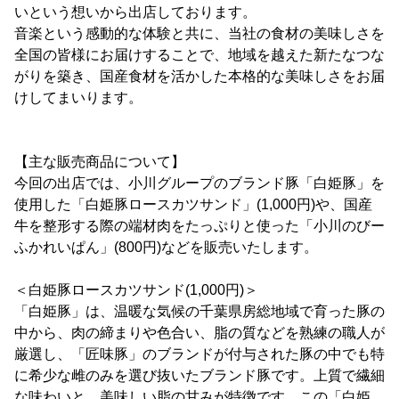
いという想いから出店しております。
音楽という感動的な体験と共に、当社の食材の美味しさを
全国の皆様にお届けすることで、地域を越えた新たなつな
がりを築き、国産食材を活かした本格的な美味しさをお届
けしてまいります。
【主な販売商品について】
今回の出店では、小川グループのブランド豚「白姫豚」を
使用した「白姫豚ロースカツサンド」(1,000円)や、国産
牛を整形する際の端材肉をたっぷりと使った「小川のびー
ふかれいぱん」(800円)などを販売いたします。
＜白姫豚ロースカツサンド(1,000円)＞
「白姫豚」は、温暖な気候の千葉県房総地域で育った豚の
中から、肉の締まりや色合い、脂の質などを熟練の職人が
厳選し、「匠味豚」のブランドが付与された豚の中でも特
に希少な雌のみを選び抜いたブランド豚です。上質で繊細
な味わいと、美味しい脂の甘みが特徴です。この「白姫