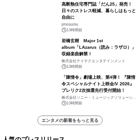
高断熱住宅専門誌「だん25」発売！
日々のストレス軽減、暮らしはもっと
自由に
jimosumu
13時間前
岩橋玄樹 Major 1st
album「LAzarus（読み：ラザロ）」
収録楽曲解禁！
株式会社テイチクエンタテインメント
13時間前
「陳情令」劇場上映、第4弾！ 『陳情
令スペシャルナイト上映会Ⅳ 2026』
プレリク2次抽選先行受付開始！
株式会社ソニー・ミュージックソリューショ
ンズ
13時間前
エンタメの新着をもっと見る
人気のプレスリリース