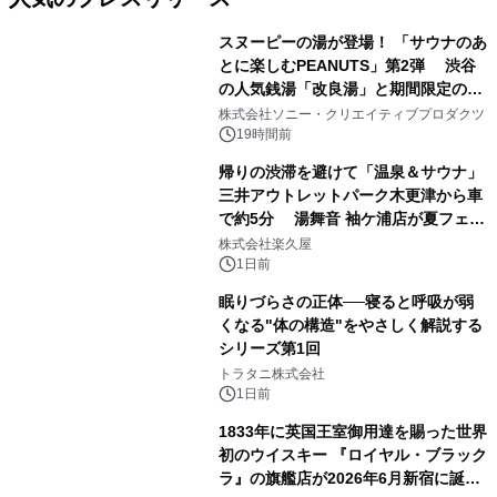
スヌーピーの湯が登場！ 「サウナのあ
とに楽しむPEANUTS」第2弾 渋谷
の人気銭湯「改良湯」と期間限定のコ
1
ラボレーション サウナイキタイコラ
株式会社ソニー・クリエイティブプロダクツ
ボグッズも発売決定！
19時間前
帰りの渋滞を避けて「温泉＆サウナ」
三井アウトレットパーク木更津から車
で約5分 湯舞音 袖ケ浦店が夏フェア
2
メニューを提供
株式会社楽久屋
1日前
眠りづらさの正体──寝ると呼吸が弱
くなる"体の構造"をやさしく解説する
シリーズ第1回
3
トラタニ株式会社
1日前
1833年に英国王室御用達を賜った世界
初のウイスキー 『ロイヤル・ブラック
ラ』の旗艦店が2026年6月新宿に誕
4