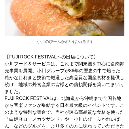
小川のびーふかれいぱん(断面)
【FUJI ROCK FESTIVALへの出店について】
小川フード＆サービスは、これまで関東圏を中心に食肉卸
売事業を展開。小川グループが86年の歴史の中で培った
確かな目利きと技術で厳選した高品質な国産食材を提供し
続け、地域の外食産業の皆様との信頼関係を築いてまいり
ました。
FUJI ROCK FESTIVALは、北海道から沖縄まで全国各地
から音楽ファンが集結する日本最大級のイベントです。こ
のような特別な舞台で、当社が誇る高品質な食材を使った
「白姫豚ロースカツサンド」や「小川のびーふかれいぱ
ん」などのグルメを、より多くの方に味わっていただきた