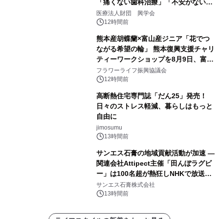
「痛くない歯科治療」「不安がない治
療計画」をテーマに専門監修
医療法人財団 興学会
12時間前
熊本産胡蝶蘭×富山産ジニア「花でつ
ながる希望の輪」 熊本復興支援チャリ
ティーワークショップを8月9日、富
山・射水で開催
フラワーライフ振興協議会
12時間前
高断熱住宅専門誌「だん25」発売！
日々のストレス軽減、暮らしはもっと
自由に
jimosumu
13時間前
サンエス石膏の地域貢献活動が加速 ―
関連会社Attipect主催「田んぼラグビ
ー」は100名超が熱狂しNHKで放送さ
れました。
サンエス石膏株式会社
13時間前