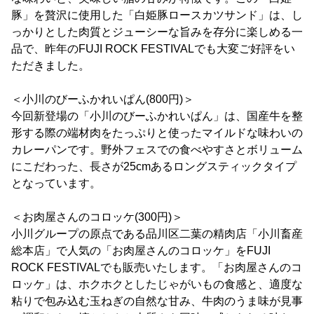
豚」を贅沢に使用した「白姫豚ロースカツサンド」は、し
っかりとした肉質とジューシーな旨みを存分に楽しめる一
品で、昨年のFUJI ROCK FESTIVALでも大変ご好評をい
ただきました。
＜小川のびーふかれいぱん(800円)＞
今回新登場の「小川のびーふかれいぱん」は、国産牛を整
形する際の端材肉をたっぷりと使ったマイルドな味わいの
カレーパンです。野外フェスでの食べやすさとボリューム
にこだわった、長さが25cmあるロングスティックタイプ
となっています。
＜お肉屋さんのコロッケ(300円)＞
小川グループの原点である品川区二葉の精肉店「小川畜産
総本店」で人気の「お肉屋さんのコロッケ」をFUJI
ROCK FESTIVALでも販売いたします。「お肉屋さんのコ
ロッケ」は、ホクホクとしたじゃがいもの食感と、適度な
粘りで包み込む玉ねぎの自然な甘み、牛肉のうま味が見事