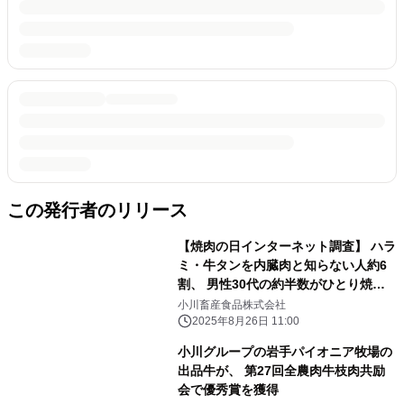
この発行者のリリース
【焼肉の日インターネット調査】 ハラ
ミ・牛タンを内臓肉と知らない人約6
割、 男性30代の約半数がひとり焼肉
ディナー経験者、 女性40代の7割弱が
小川畜産食品株式会社
「無性に肉が食べたい時」に焼肉
2025年8月26日 11:00
小川グループの岩手パイオニア牧場の
出品牛が、 第27回全農肉牛枝肉共励
会で優秀賞を獲得