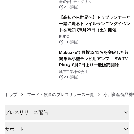
生 バカルディ ジャパンと連携した
株式会社ティグリス
没入型バー「BAR Arca」
21時間前
【高知から世界へ】トップランナーと
一緒に走るトレイルランニングイベン
トを高知で8月29日（土）開催
5
BUDO
10時間前
Makuakeで目標1341％を突破した超
簡単＆小型テレビ用アンプ 「SW TV
Plus」8月7日より一般販売開始！ ケ
6
ーブル1本つなぐだけ、テレビの音が
城下工業株式会社
ぐっと豊かに
20時間前
トップ
フード・飲食のプレスリリース一覧
小川畜産食品株
プレスリリース配信
サポート