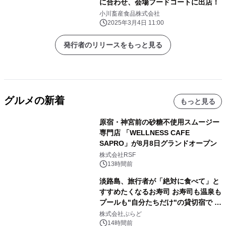
に合わせ、会場フードコートに出店！
小川畜産食品株式会社
2025年3月4日 11:00
発行者のリリースをもっと見る
グルメの新着
もっと見る
原宿・神宮前の砂糖不使用スムージー
専門店 「WELLNESS CAFE
SAPRO」が8月8日グランドオープン
株式会社RSF
13時間前
淡路島、旅行者が「絶対に食べて」と
すすめたくなるお寿司 お寿司も温泉も
プールも"自分たちだけ"の貸切宿で 1
日1組限定「岩屋温泉 絵島別庭 海と
株式会社ぷらど
森」の握り寿司プラン
14時間前