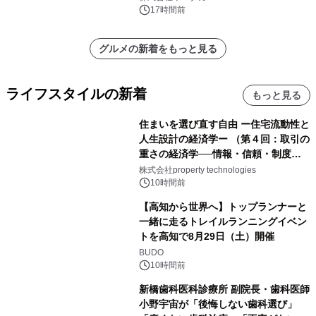
17時間前
グルメの新着をもっと見る
ライフスタイルの新着
もっと見る
住まいを選び直す自由 ー住宅流動性と
人生設計の経済学ー （第４回：取引の
重さの経済学──情報・信頼・制度を
PropTechはどう組み替えるか）｜
株式会社property technologies
PropTech-Lab
10時間前
【高知から世界へ】トップランナーと
一緒に走るトレイルランニングイベン
トを高知で8月29日（土）開催
BUDO
10時間前
新橋歯科医科診療所 副院長・歯科医師
小野宇宙が「後悔しない歯科選び」