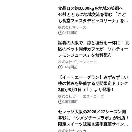
食品ロス約3,000kgを地域の笑顔へ
40社とともに地域交流を育む 「こど
も食堂フェスタデピッコリーナ」を9
月5日(土)開催
株式会社マザーズ
14時間前
猛暑の大阪で、涼と塩分を一杯に！ 北
区のペット同伴カフェが「ソルティー
レモンジュース」を無料配布
株式会社グリーンアート
14時間前
【イー・エー・グラン】みずみずしい
桃の甘みを堪能する期間限定ドリンク
2種が8月1日（土）より登場！
株式会社ピー・エス・コープ
16時間前
セレッソ大阪の2026／27シーズン開
幕戦に 「ウメダチーズラボ」が出店！
限定スイーツ販売＆選手直筆サイング
ッズが当たる抽選会を 8月8日に開催
株式会社ヤマタカ