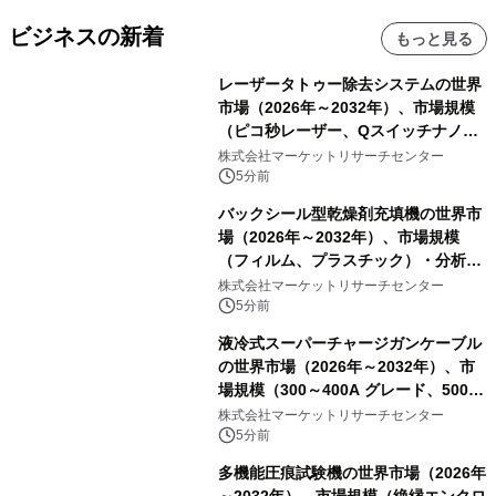
ビジネスの新着
もっと見る
レーザータトゥー除去システムの世界
市場（2026年～2032年）、市場規模
（ピコ秒レーザー、Qスイッチナノ秒
レーザー）・分析レポートを発表
株式会社マーケットリサーチセンター
5分前
バックシール型乾燥剤充填機の世界市
場（2026年～2032年）、市場規模
（フィルム、プラスチック）・分析レ
ポートを発表
株式会社マーケットリサーチセンター
5分前
液冷式スーパーチャージガンケーブル
の世界市場（2026年～2032年）、市
場規模（300～400A グレード、500A
グレード、600～800A グレード、
株式会社マーケットリサーチセンター
1000A グレード）・分析レポートを発
5分前
表
多機能圧痕試験機の世界市場（2026年
～2032年）、市場規模（絶縁エンクロ