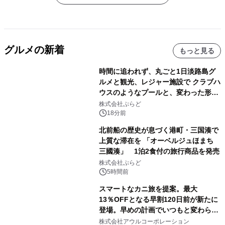
グルメの新着
もっと見る
時間に追われず、丸ごと1日淡路島グ
ルメと観光、レジャー施設で クラブハ
ウスのようなプールと、変わった形の
サウナも 「THE BOXY AWAJI」のお
株式会社ぷらど
得な素泊まり連泊プランで
18分前
北前船の歴史が息づく港町・三国湊で
上質な滞在を 「オーベルジュほまち
三國湊」 1泊2食付の旅行商品を発売
株式会社ぷらど
5時間前
スマートなカニ旅を提案。最大
13％OFFとなる早割120日前が新たに
登場。早めの計画でいつもと変わらぬ
大人の冬旅を。ー夕日ヶ浦温泉「佳松
株式会社アウルコーポレーション