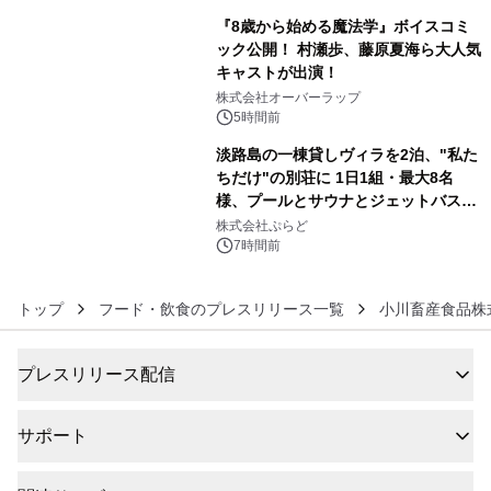
販売開始
『8歳から始める魔法学』ボイスコミ
ック公開！ 村瀬歩、藤原夏海ら大人気
キャストが出演！
5
株式会社オーバーラップ
5時間前
淡路島の一棟貸しヴィラを2泊、"私た
ちだけ"の別荘に 1日1組・最大8名
様、プールとサウナとジェットバス付
6
きで Villa Mon Temps AWAJIの連泊
株式会社ぷらど
素泊りプラン
7時間前
トップ
フード・飲食のプレスリリース一覧
小川畜産食品株
プレスリリース配信
サポート