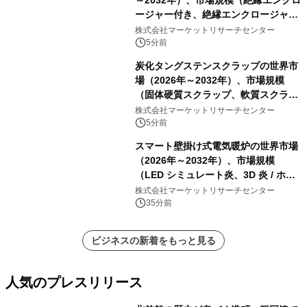
ージャー付き、絶縁エンクロージャー
なし）・分析レポートを発表
株式会社マーケットリサーチセンター
5分前
炭化タングステンスクラップの世界市
場（2026年～2032年）、市場規模
（固体硬質スクラップ、軟質スクラッ
プ、削りくず、研削スラッジ、フィル
株式会社マーケットリサーチセンター
ター媒体、微粉、オーバースプレー、
5分前
混合汚染スクラップ）・分析レポート
スマート壁掛け式電気暖炉の世界市場
を発表
（2026年～2032年）、市場規模
（LED シミュレート炎、3D 炎 / ホロ
グラフィック効果、水ミスト炎）・分
株式会社マーケットリサーチセンター
析レポートを発表
35分前
ビジネスの新着をもっと見る
人気のプレスリリース