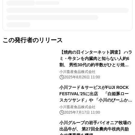
この発行者のリリース
【焼肉の日インターネット調査】 ハラ
ミ・牛タンを内臓肉と知らない人約6
割、 男性30代の約半数がひとり焼肉
ディナー経験者、 女性40代の7割弱が
小川畜産食品株式会社
「無性に肉が食べたい時」に焼肉
2025年8月26日 11:00
小川フード＆サービスがFUJI ROCK
FESTIVAL'25に出店 「白姫豚ロー
スカツサンド」や 「小川のびーふかれ
いぱん」などを販売
小川畜産食品株式会社
2025年7月17日 11:00
小川グループの岩手パイオニア牧場の
出品牛が、 第27回全農肉牛枝肉共励