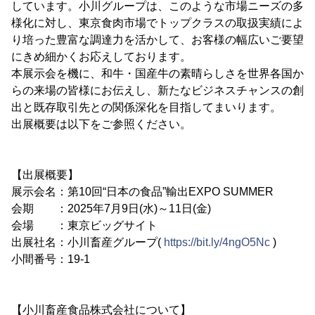
しています。小川グループは、このような市場ニーズの多
様化に対し、東京食肉市場でトップクラスの取扱実績によ
り培った豊富な調達力を活かして、お客様の幅広いご要望
にきめ細かくお応えしております。
本展示会を機に、和牛・国産牛の素晴らしさを世界各国か
らの来場の皆様にお伝えし、新たなビジネスチャンスの創
出と既存取引先との関係深化を目指してまいります。
出展概要は以下をご参照ください。
【出展概要】
展示会名：第10回“日本の食品”輸出EXPO SUMMER
会期 ：2025年7月9日(水)～11日(金)
会場 ：東京ビッグサイト
出展社名：小川畜産グループ(
https://bit.ly/4ngO5Nc
)
小間番号：19-1
【小川畜産食品株式会社について】