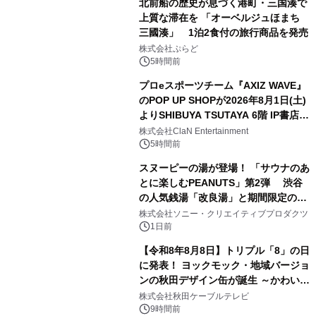
北前船の歴史が息づく港町・三国湊で
上質な滞在を 「オーベルジュほまち
三國湊」 1泊2食付の旅行商品を発売
1
株式会社ぷらど
5時間前
プロeスポーツチーム『AXIZ WAVE』
のPOP UP SHOPが2026年8月1日(土)
よりSHIBUYA TSUTAYA 6階 IP書店で
2
開催決定！！
株式会社ClaN Entertainment
5時間前
スヌーピーの湯が登場！ 「サウナのあ
とに楽しむPEANUTS」第2弾 渋谷
の人気銭湯「改良湯」と期間限定のコ
3
ラボレーション サウナイキタイコラ
株式会社ソニー・クリエイティブプロダクツ
ボグッズも発売決定！
1日前
【令和8年8月8日】トリプル「8」の日
に発表！ ヨックモック・地域バージョ
ンの秋田デザイン缶が誕生 ～かわいい
4
秋田犬の子犬と秋田の四季と名所を巡
株式会社秋田ケーブルテレビ
るパッケージ～ 9月1日(火)秋田県内で
9時間前