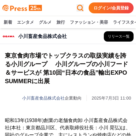
ログイン/会員登録
新着
エンタメ
グルメ
旅行
ファッション・美容
ライフスタ
小川畜産食品株式会社
リリース一覧
東京食肉市場でトップクラスの取扱実績を誇
る小川グループ 小川グループの小川フード
＆サービスが 第10回“日本の食品”輸出EXPO
SUMMERに出展
小川畜産食品株式会社
企業動向
2025年7月3日 11:00
昭和13年(1938年)創業の老舗食肉卸 小川畜産食品株式会
社(本社：東京都品川区、代表取締役社長：小川 晃弘)は、
同社のグループ企業で、主にレストランや焼肉店などの外