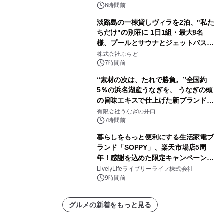
苑 別邸ふうか」ー
6時間前
淡路島の一棟貸しヴィラを2泊、"私た
ちだけ"の別荘に 1日1組・最大8名
様、プールとサウナとジェットバス付
きで Villa Mon Temps AWAJIの連泊
株式会社ぷらど
素泊りプラン
7時間前
“素材の次は、たれで勝負。”全国約
5％の浜名湖産うなぎを、 うなぎの頭
の旨味エキスで仕上げた新ブランド
「井口の誉」誕生
有限会社うなぎの井口
7時間前
暮らしをもっと便利にする生活家電ブ
ランド「SOPPY」、楽天市場店5周
年！感謝を込めた限定キャンペーンを
8月10日より開催
LivelyLifeライブリーライフ株式会社
9時間前
グルメの新着をもっと見る