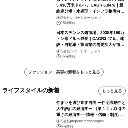
5,430万米ドルへ、CAGR 6.04％｜最
終処分場・水処理・インフラ整備向け
需要拡大
株式会社レポートオーシャン
15時間前
日本ステンレス鋼市場、2035年190万
トン米ドルへ成長｜CAGR3.47％、建
設・自動車・製造業の需要拡大が市場
を牽引
株式会社レポートオーシャン
16時間前
ファッション・美容の新着をもっと見る
ライフスタイルの新着
もっと見る
住まいを選び直す自由 ー住宅流動性と
人生設計の経済学ー （第４回：取引の
重さの経済学──情報・信頼・制度を
PropTechはどう組み替えるか）｜
株式会社property technologies
PropTech-Lab
6時間前