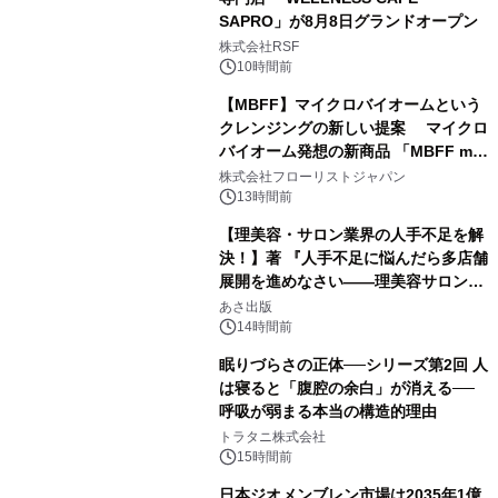
SAPRO」が8月8日グランドオープン
株式会社RSF
10時間前
【MBFF】マイクロバイオームという
クレンジングの新しい提案 マイクロ
バイオーム発想の新商品 「MBFF mb
クレンジングPRO」を2026年8月6日
株式会社フローリストジャパン
発売
13時間前
【理美容・サロン業界の人手不足を解
決！】著 『人手不足に悩んだら多店舗
展開を進めなさい――理美容サロン
「多店舗展開」の教科書』2026年8月
あさ出版
24日（月）発売
14時間前
眠りづらさの正体──シリーズ第2回 人
は寝ると「腹腔の余白」が消える──
呼吸が弱まる本当の構造的理由
トラタニ株式会社
15時間前
日本ジオメンブレン市場は2035年1億