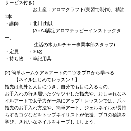
サービス付き)
お土産：アロマクラフト(実習で制作)、精油
1本
・講師 ：北川 由以
(AEAJ認定アロマテラピーインストラクタ
ー、
生活の木カルチャー事業本部スタッフ)
・定員 ：30名
・持ち物 ：筆記用具
(2) 簡単ホームケア＆アートのコツをプロから学べる
【ネイルはじめてレッスン！】
指先は意外と人目につき、自分でも目に入るもの。
お手入れの行き届いたツヤツヤした指先や、おしゃれなネ
イルアートで女子力が一気にアップ！レッスンでは、爪～
指先のお手入れ方法や、簡単アート、ジェルネイルが長持
ちするコツなどをトップネイリストが伝授。プロの秘訣を
学び、きれいなネイルをキープしましょう。