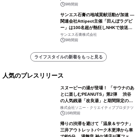
9時間前
サンエス石膏の地域貢献活動が加速 ―
関連会社Attipect主催「田んぼラグビ
ー」は100名超が熱狂しNHKで放送さ
れました。
サンエス石膏株式会社
9時間前
ライフスタイルの新着をもっと見る
人気のプレスリリース
スヌーピーの湯が登場！ 「サウナのあ
とに楽しむPEANUTS」第2弾 渋谷
の人気銭湯「改良湯」と期間限定のコ
1
ラボレーション サウナイキタイコラ
株式会社ソニー・クリエイティブプロダクツ
ボグッズも発売決定！
16時間前
帰りの渋滞を避けて「温泉＆サウナ」
三井アウトレットパーク木更津から車
で約5分 湯舞音 袖ケ浦店が夏フェア