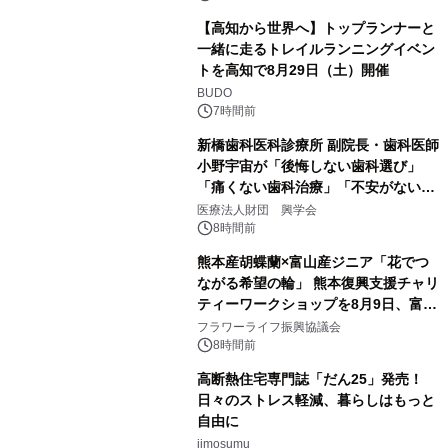
【高知から世界へ】トップランナーと
一緒に走るトレイルランニングイベン
トを高知で8月29日（土）開催
BUDO
7時間前
新橋歯科医科診療所 副院長・歯科医師
小野宇宙が「後悔しない歯科選び」
「痛くない歯科治療」「不安がない治
療計画」をテーマに専門監修
医療法人財団 興学会
8時間前
熊本産胡蝶蘭×富山産ジニア「花でつ
ながる希望の輪」 熊本復興支援チャリ
ティーワークショップを8月9日、富
山・射水で開催
フラワーライフ振興協議会
8時間前
高断熱住宅専門誌「だん25」発売！
日々のストレス軽減、暮らしはもっと
自由に
jimosumu