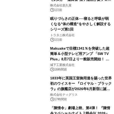
2
メニューを提供
株式会社楽久屋
1日前
眠りづらさの正体──寝ると呼吸が弱
くなる"体の構造"をやさしく解説する
シリーズ第1回
3
トラタニ株式会社
1日前
Makuakeで目標1341％を突破した超
簡単＆小型テレビ用アンプ 「SW TV
Plus」8月7日より一般販売開始！ ケ
4
ーブル1本つなぐだけ、テレビの音が
城下工業株式会社
ぐっと豊かに
16時間前
1833年に英国王室御用達を賜った世界
初のウイスキー 『ロイヤル・ブラック
ラ』の旗艦店が2026年6月新宿に誕
5
生 バカルディ ジャパンと連携した
株式会社ティグリス
没入型バー「BAR Arca」
17時間前
「陳情令」劇場上映、第4弾！ 『陳情
令スペシャルナイト上映会Ⅳ 2026』