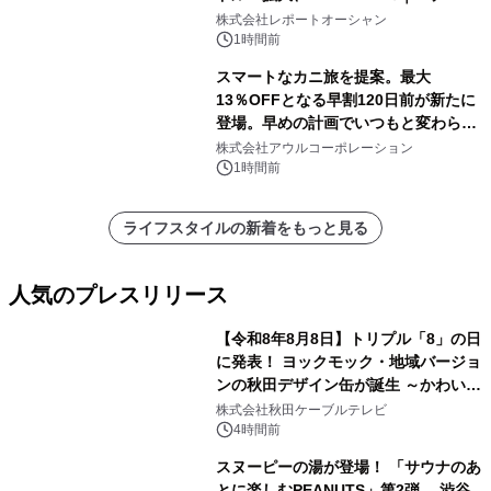
センター・高速光通信需要が成長を加
株式会社レポートオーシャン
速
1時間前
スマートなカニ旅を提案。最大
13％OFFとなる早割120日前が新たに
登場。早めの計画でいつもと変わらぬ
大人の冬旅を。ー夕日ヶ浦温泉「佳松
株式会社アウルコーポレーション
苑 別邸ふうか」ー
1時間前
ライフスタイルの新着をもっと見る
人気のプレスリリース
【令和8年8月8日】トリプル「8」の日
に発表！ ヨックモック・地域バージョ
ンの秋田デザイン缶が誕生 ～かわいい
1
秋田犬の子犬と秋田の四季と名所を巡
株式会社秋田ケーブルテレビ
るパッケージ～ 9月1日(火)秋田県内で
4時間前
販売開始
スヌーピーの湯が登場！ 「サウナのあ
とに楽しむPEANUTS」第2弾 渋谷