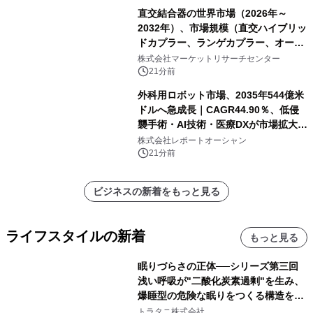
直交結合器の世界市場（2026年～
2032年）、市場規模（直交ハイブリッ
ドカプラー、ランゲカプラー、オーバ
ーレイカプラー、その他）・分析レポ
株式会社マーケットリサーチセンター
ートを発表
21分前
外科用ロボット市場、2035年544億米
ドルへ急成長｜CAGR44.90％、低侵
襲手術・AI技術・医療DXが市場拡大を
牽引
株式会社レポートオーシャン
21分前
ビジネスの新着をもっと見る
ライフスタイルの新着
もっと見る
眠りづらさの正体──シリーズ第三回
浅い呼吸が"二酸化炭素過剰"を生み、
爆睡型の危険な眠りをつくる構造を解
説
トラタニ株式会社