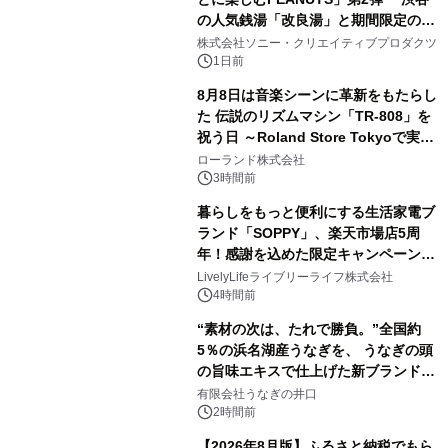
の人気銭湯「改良湯」と期間限定のコ
2
ラボレーション サウナイキタイコラ
株式会社ソニー・クリエイティブプロダクツ
ボグッズも発売決定！
1日前
8月8日は音楽シーンに革新をもたらし
た 伝説のリズムマシン「TR-808」を
祝う日 ～Roland Store Tokyoで実機
3
を展示しての 記念キャンペーンを開
ローランド株式会社
催 英国ラジオ「NTS」の 特別プログ
3時間前
ラムや、「TR-808」を愛する伝説的
暮らしをもっと便利にする生活家電ブ
アーティストを フィーチャーしたアニ
ランド「SOPPY」、楽天市場店5周
メーションを公開～
年！感謝を込めた限定キャンペーンを
4
8月10日より開催
LivelyLifeライブリーライフ株式会社
4時間前
“素材の次は、たれで勝負。”全国約
5％の浜名湖産うなぎを、 うなぎの頭
の旨味エキスで仕上げた新ブランド
5
「井口の誉」誕生
有限会社うなぎの井口
2時間前
【2026年8月版】ふるさと納税でもら