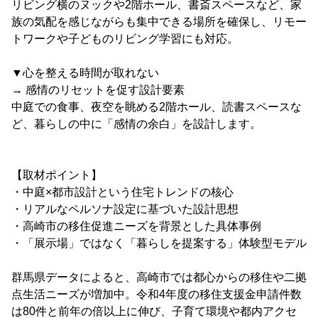
リビング横のヌックや2階ホール、書斎スペースなど、家
族の気配を感じながらも集中できる場所を確保し、リモー
トワークや子どものリビング学習にも対応。
▼心を整える時間が取れない
→ 感情のリセットを促す設計要素
中庭での食事、夜空を眺める2階ホール、読書スペースな
ど、暮らしの中に「感情の余白」を設計します。
【取材ポイント】
・中庭×都市設計という住宅トレンドの核心
・リアルなペルソナ設定に基づいた設計思想
・高崎市の移住促進ニーズを背景とした具体事例
・「展示場」ではなく「暮らしを提案する」体験型モデル
群馬県データによると、高崎市では都心からの移住や二拠
点生活ニーズが増加中。令和4年度の移住支援金申請件数
は80件と前年の倍以上に伸び、子育て環境や都内アクセ