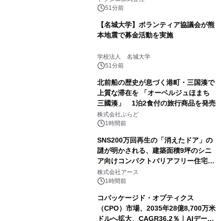
51分前
【名城大学】ボランティア協議会が熊
本地震で募金活動を実施
学校法人 名城大学
51分前
北前船の歴史が息づく港町・三国湊で
上質な滞在を 「オーベルジュほまち
三國湊」 1泊2食付の旅行商品を発売
株式会社ぷらど
1時間前
SNS200万回再生の「消えたドア」の
謎が明かされる、建築面積9坪のシニ
ア向けコンパクトバリアフリー住宅が
誕生
株式会社アース
1時間前
コパッケージド・オプティクス
（CPO）市場、2035年28億8,700万米
ドルへ拡大、CAGR36.2％｜AIデータ