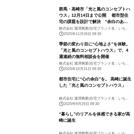
群馬・高崎市「光と風のコンセプトハ
ウス」12月14日まで公開 都市型住
宅の課題を設計で解決 “余白のある
暮らし”を体感
株式会社 瀧澤興業(住宅ブランド名：いちい
ホーム)
2025年11月26日 09:30
季節の変わり目に“心地よさ”を体験。
「光と風のコンセプトハウス」で、4
週連続の無料相談会を開催
株式会社 瀧澤興業(住宅ブランド名：いちい
ホーム)
2025年10月31日 09:30
都市住宅に“心の余白”を。 高崎に誕生
した「光と風のコンセプトハウス」
株式会社 瀧澤興業(住宅ブランド名：いちい
ホーム)
2025年9月25日 09:30
“暮らし”のリアルを体感できる家が高
崎に誕生
株式会社 瀧澤興業(住宅ブランド名：いちい