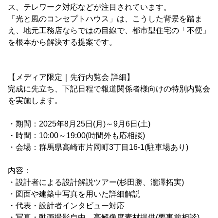
ス、テレワーク対応などが注目されています。
「光と風のコンセプトハウス」は、こうした背景を踏ま
え、地元工務店ならではの目線で、都市型住宅の「不便」
を根本から解決する提案です。
【メディア限定｜先行内覧会 詳細】
完成に先立ち、下記日程で報道関係者様向けの特別内覧会
を実施します。
・期間：2025年8月25日(月)～9月6日(土)
・時間：10:00～19:00(時間外も応相談)
・会場：群馬県高崎市片岡町3丁目16-1(駐車場あり)
内容：
・設計者による設計解説ツアー(杉田勝、瀧澤拓実)
・図面や建築中写真を用いた詳細解説
・代表・設計者インタビュー対応
・写真・動画撮影自由、高解像度素材提供(要事前相談)