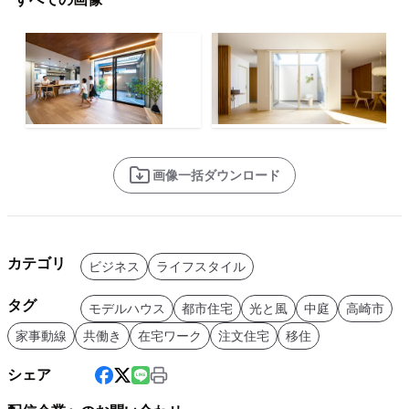
画像一括ダウンロード
カテゴリ
ビジネス
ライフスタイル
タグ
モデルハウス
都市住宅
光と風
中庭
高崎市
家事動線
共働き
在宅ワーク
注文住宅
移住
シェア