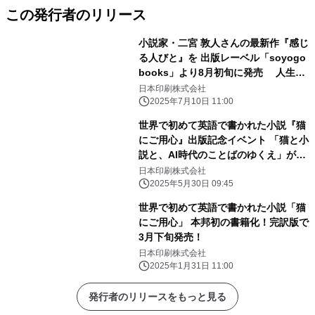
この発行者のリリース
小説家・二宮 敦人さんの最新作『感じ
る人びと』を 出版レーベル「soyogo
books」より8月初旬に発売 人生と
仕事を豊かにする、AI時代の必携書誕
日本印刷株式会社
生！
2025年7月10日 11:00
世界で初めて英語で書かれた小説『猫
にご用心』出版記念イベント 「猫と小
説と、AI時代のことばのゆくえ」が6
月14日に開催！
日本印刷株式会社
2025年5月30日 09:45
世界で初めて英語で書かれた小説「猫
にご用心」 本邦初の書籍化！完訳版で
3月下旬発売！
日本印刷株式会社
2025年1月31日 11:00
発行者のリリースをもっと見る