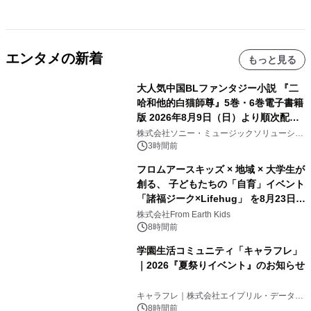
エンタメの新着
もっと見る
大人気中国BLファンタジー小説 『二
哈和他的白猫師尊』5巻・6巻電子書籍
版 2026年8月9日（日）より順次配信
開始
株式会社ソニー・ミュージックソリューショ
ンズ
3時間前
フロムアースキッズ × 地域 × 大学生が
創る、 子どもたちの「自育」イベント
「諸福ジーク×Lifehug」 を8月23日
(日)開催
株式会社From Earth Kids
8時間前
学園生活コミュニティ「キャラフレ」
｜2026『夏祭りイベント』のお知らせ
キャラフレ｜株式会社エイプリル・データ・
デザインズ
8時間前