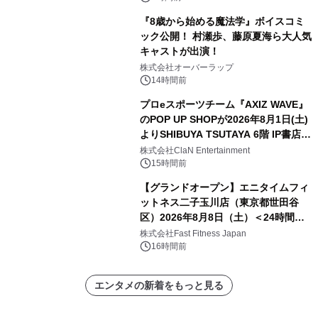
『8歳から始める魔法学』ボイスコミ
ック公開！ 村瀬歩、藤原夏海ら大人気
キャストが出演！
株式会社オーバーラップ
14時間前
プロeスポーツチーム『AXIZ WAVE』
のPOP UP SHOPが2026年8月1日(土)
よりSHIBUYA TSUTAYA 6階 IP書店で
開催決定！！
株式会社ClaN Entertainment
15時間前
【グランドオープン】エニタイムフィ
ットネス二子玉川店（東京都世田谷
区）2026年8月8日（土）＜24時間年
中無休のフィットネスジム＞
株式会社Fast Fitness Japan
16時間前
エンタメの新着をもっと見る