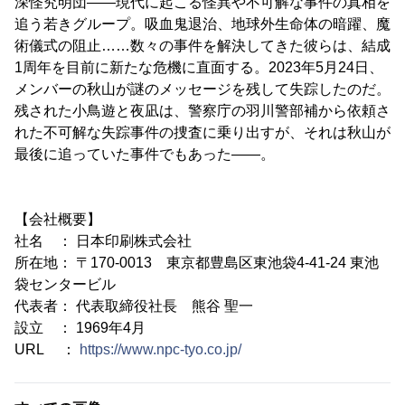
深怪究明団――現代に起こる怪異や不可解な事件の真相を
追う若きグループ。吸血鬼退治、地球外生命体の暗躍、魔
術儀式の阻止……数々の事件を解決してきた彼らは、結成
1周年を目前に新たな危機に直面する。2023年5月24日、
メンバーの秋山が謎のメッセージを残して失踪したのだ。
残された小鳥遊と夜凪は、警察庁の羽川警部補から依頼さ
れた不可解な失踪事件の捜査に乗り出すが、それは秋山が
最後に追っていた事件でもあった――。
【会社概要】
社名 ： 日本印刷株式会社
所在地： 〒170-0013 東京都豊島区東池袋4-41-24 東池
袋センタービル
代表者： 代表取締役社長 熊谷 聖一
設立 ： 1969年4月
URL ：
https://www.npc-tyo.co.jp/