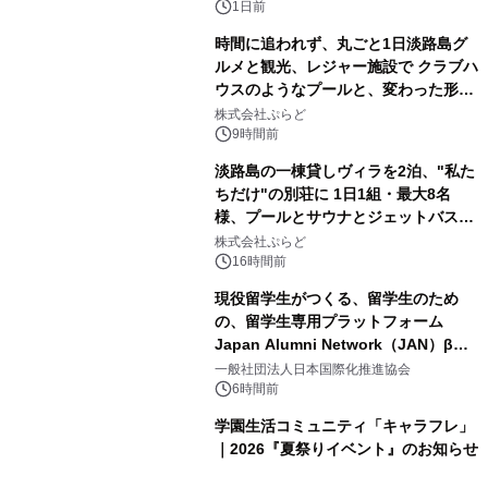
ボグッズも発売決定！
1日前
時間に追われず、丸ごと1日淡路島グ
ルメと観光、レジャー施設で クラブハ
ウスのようなプールと、変わった形の
2
サウナも 「THE BOXY AWAJI」のお
株式会社ぷらど
得な素泊まり連泊プランで
9時間前
淡路島の一棟貸しヴィラを2泊、"私た
ちだけ"の別荘に 1日1組・最大8名
様、プールとサウナとジェットバス付
3
きで Villa Mon Temps AWAJIの連泊
株式会社ぷらど
素泊りプラン
16時間前
現役留学生がつくる、留学生のため
の、留学生専用プラットフォーム
Japan Alumni Network（JAN）β版
4
をリリース
一般社団法人日本国際化推進協会
6時間前
学園生活コミュニティ「キャラフレ」
｜2026『夏祭りイベント』のお知らせ
5