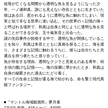
祖母が亡くなる間際から透明な魚を見るようになった少
年、一ノ瀬和真。誰にも見えない存在とともに生きていた
彼はある日、惹かれるように透明な魚に触れてしまい、現
実と似て非なる世界に迷い込む。その世界の＜記憶の海＞
と呼ばれる場所で、和真は自身と同じように透明な魚を見
ることができる少女、五十嵐朱音と出会った。
謎の失踪事件が頻発する中で、透明な魚が関係しているこ
とを知り、和真は朱音とともに真相を探ることに。海を渡
り、さまざまな記憶に触れるうちに、彼らは自分たちと共
通点を持つ者たちと巡り合っていく。
魚が存在する理由、透明なクジラと見覚えのある青年、幼
き頃の朧げな記憶――。海の深層に導かれたとき、和真は
自身の秘匿された過去にたどり着く。
すべての生命と記憶が還る海で紡がれる、命を繋ぐ現代異
能ファンタジー。
■『マントル海域観測所』夢月著
7月4日 発売 615ページ 540円