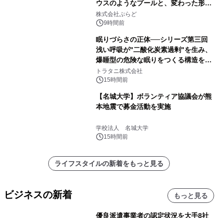
ウスのようなプールと、変わった形の
サウナも 「THE BOXY AWAJI」のお
株式会社ぷらど
得な素泊まり連泊プランで
9時間前
眠りづらさの正体──シリーズ第三回
浅い呼吸が"二酸化炭素過剰"を生み、
爆睡型の危険な眠りをつくる構造を解
説
トラタニ株式会社
15時間前
【名城大学】ボランティア協議会が熊
本地震で募金活動を実施
学校法人 名城大学
15時間前
ライフスタイルの新着をもっと見る
ビジネスの新着
もっと見る
優良派遣事業者の認定状況を大手8社