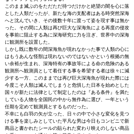
このまま滅ぶのをただただ待つだけかと絶望の闇を心に落
とした人類だったが、新たな海の支配者はある時突然深海
へと沈んでいき、その後数十年に渡って姿を現す事は無か
った。その間に人類は再び巨大な深海魚による再度の侵攻
を事前に阻止する為に深海研究に力を注ぎ、世界中の深海
に観測所を設置した。
しかし既に数年の間深海魚が現れなかった事で人類の心に
はもうあんな怪獣は現れないのではないかという根拠の無
い余裕が生まれ、深海特有の事故等による命の危険のある
観測所へ観測員として着任する事を希望する者は徐々に減
少する一方、このままでは再び巨大深海魚が現れた際には
今度こそ人類は滅んでしまうと危惧した日本を始めとした
国々が新たに法律として制定したのは『ある条件』を満た
している人物を全国民の中から無作為に選び、一年という
任期を定めて観測員とするものだった。
不幸にも白羽の矢が立った、日々の中で小さな変化を見つ
ける事を楽しみとしていた平凡な男は今日もコンビニで新
商品と書かれたシールの貼られた変わり映えのしない商品