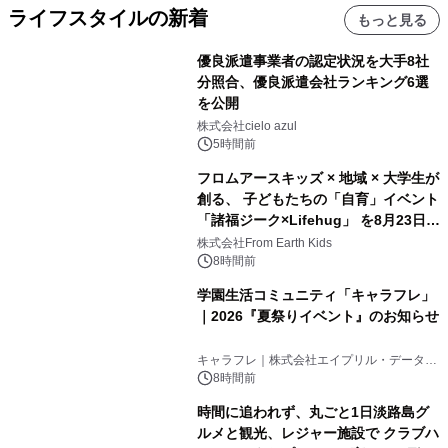
ライフスタイルの新着
もっと見る
優良派遣事業者の認定状況を大手8社
分照合、優良派遣会社ランキング6選
を公開
株式会社cielo azul
5時間前
フロムアースキッズ × 地域 × 大学生が
創る、 子どもたちの「自育」イベント
「諸福ジーク×Lifehug」 を8月23日
(日)開催
株式会社From Earth Kids
8時間前
学園生活コミュニティ「キャラフレ」
｜2026『夏祭りイベント』のお知らせ
キャラフレ｜株式会社エイプリル・データ・
デザインズ
8時間前
時間に追われず、丸ごと1日淡路島グ
ルメと観光、レジャー施設で クラブハ