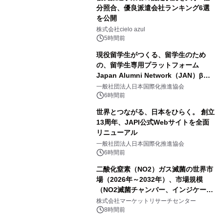
分照合、優良派遣会社ランキング6選
を公開
株式会社cielo azul
5時間前
現役留学生がつくる、留学生のため
の、留学生専用プラットフォーム
Japan Alumni Network（JAN）β版
をリリース
一般社団法人日本国際化推進協会
6時間前
世界とつながる、日本をひらく。 創立
13周年、JAPI公式Webサイトを全面
リニューアル
一般社団法人日本国際化推進協会
6時間前
二酸化窒素（NO2）ガス滅菌の世界市
場（2026年～2032年）、市場規模
（NO2滅菌チャンバー、インジケータ
ーおよびモニタリングシステム、その
株式会社マーケットリサーチセンター
他）・分析レポートを発表
8時間前