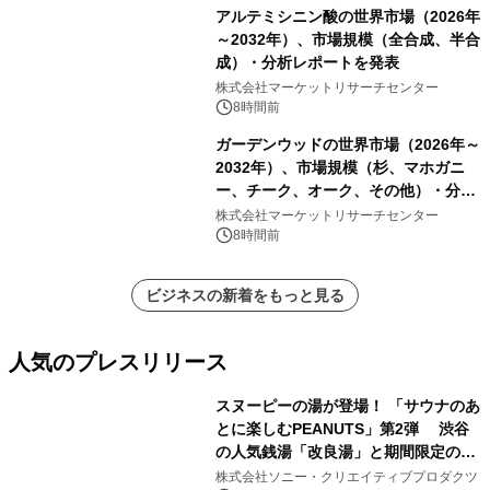
アルテミシニン酸の世界市場（2026年
～2032年）、市場規模（全合成、半合
成）・分析レポートを発表
株式会社マーケットリサーチセンター
8時間前
ガーデンウッドの世界市場（2026年～
2032年）、市場規模（杉、マホガニ
ー、チーク、オーク、その他）・分析
レポートを発表
株式会社マーケットリサーチセンター
8時間前
ビジネスの新着をもっと見る
人気のプレスリリース
スヌーピーの湯が登場！ 「サウナのあ
とに楽しむPEANUTS」第2弾 渋谷
の人気銭湯「改良湯」と期間限定のコ
1
ラボレーション サウナイキタイコラ
株式会社ソニー・クリエイティブプロダクツ