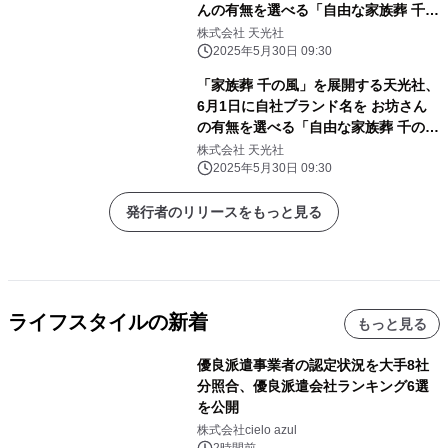
んの有無を選べる「自由な家族葬 千の
風 玉出ホール」 6月7日オープン
株式会社 天光社
2025年5月30日 09:30
「家族葬 千の風」を展開する天光社、
6月1日に自社ブランド名を お坊さん
の有無を選べる「自由な家族葬 千の
風」へ統一
株式会社 天光社
2025年5月30日 09:30
発行者のリリースをもっと見る
ライフスタイルの新着
もっと見る
優良派遣事業者の認定状況を大手8社
分照合、優良派遣会社ランキング6選
を公開
株式会社cielo azul
2時間前