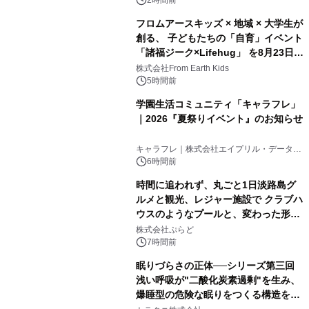
フロムアースキッズ × 地域 × 大学生が
創る、 子どもたちの「自育」イベント
「諸福ジーク×Lifehug」 を8月23日
(日)開催
株式会社From Earth Kids
5時間前
学園生活コミュニティ「キャラフレ」
｜2026『夏祭りイベント』のお知らせ
キャラフレ｜株式会社エイプリル・データ・
デザインズ
6時間前
時間に追われず、丸ごと1日淡路島グ
ルメと観光、レジャー施設で クラブハ
ウスのようなプールと、変わった形の
サウナも 「THE BOXY AWAJI」のお
株式会社ぷらど
得な素泊まり連泊プランで
7時間前
眠りづらさの正体──シリーズ第三回
浅い呼吸が"二酸化炭素過剰"を生み、
爆睡型の危険な眠りをつくる構造を解
説