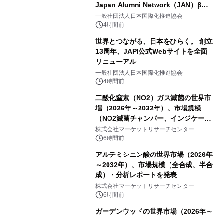
Japan Alumni Network（JAN）β版
をリリース
一般社団法人日本国際化推進協会
4時間前
世界とつながる、日本をひらく。 創立
13周年、JAPI公式Webサイトを全面
リニューアル
一般社団法人日本国際化推進協会
4時間前
二酸化窒素（NO2）ガス滅菌の世界市
場（2026年～2032年）、市場規模
（NO2滅菌チャンバー、インジケータ
ーおよびモニタリングシステム、その
株式会社マーケットリサーチセンター
他）・分析レポートを発表
6時間前
アルテミシニン酸の世界市場（2026年
～2032年）、市場規模（全合成、半合
成）・分析レポートを発表
株式会社マーケットリサーチセンター
6時間前
ガーデンウッドの世界市場（2026年～