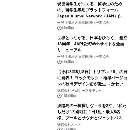
現役留学生がつくる、留学生のため
の、留学生専用プラットフォーム
Japan Alumni Network（JAN）β版
3
をリリース
一般社団法人日本国際化推進協会
4時間前
世界とつながる、日本をひらく。 創立
13周年、JAPI公式Webサイトを全面
リニューアル
4
一般社団法人日本国際化推進協会
4時間前
【令和8年8月8日】トリプル「8」の日
に発表！ ヨックモック・地域バージョ
ンの秋田デザイン缶が誕生 ～かわいい
5
秋田犬の子犬と秋田の四季と名所を巡
株式会社秋田ケーブルテレビ
るパッケージ～ 9月1日(火)秋田県内で
16時間前
販売開始
淡路島の一棟貸しヴィラを2泊、"私た
ちだけ"の別荘に 1日1組・最大8名
様、プールとサウナとジェットバス付
6
きで Villa Mon Temps AWAJIの連泊
株式会社ぷらど
素泊りプラン
14時間前