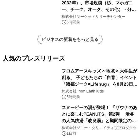
2032年）、市場規模（杉、マホガニ
ー、チーク、オーク、その他）・分析
レポートを発表
株式会社マーケットリサーチセンター
6時間前
ビジネスの新着をもっと見る
人気のプレスリリース
フロムアースキッズ × 地域 × 大学生が
創る、 子どもたちの「自育」イベント
「諸福ジーク×Lifehug」 を8月23日
1
(日)開催
株式会社From Earth Kids
5時間前
スヌーピーの湯が登場！ 「サウナのあ
とに楽しむPEANUTS」第2弾 渋谷
の人気銭湯「改良湯」と期間限定のコ
2
ラボレーション サウナイキタイコラ
株式会社ソニー・クリエイティブプロダクツ
ボグッズも発売決定！
1日前