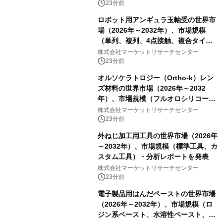
23分前
ロボット用アンギュラ玉軸受の世界市
場（2026年～2032年）、市場規模
（単列、複列、4点接触、複合タイ
プ）・分析レポートを発表
株式会社マーケットリサーチセンター
23分前
オルソケラトロジー（Ortho-k）レン
ズ材料の世界市場（2026年～2032
年）、市場規模（フルオロシリコーン
アクリレート、シリコーンアクリレー
株式会社マーケットリサーチセンター
ト、その他）・分析レポートを発表
23分前
外ねじ加工用工具の世界市場（2026年
～2032年）、市場規模（標準工具、カ
スタム工具）・分析レポートを発表
株式会社マーケットリサーチセンター
23分前
電子製品用はんだペーストの世界市場
（2026年～2032年）、市場規模（ロ
ジン系ペースト、水溶性ペースト、ノ