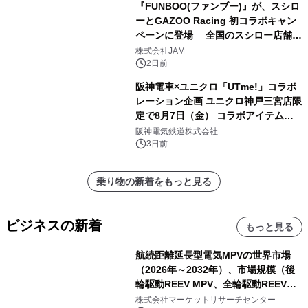
『FUNBOO(ファンブー)』が、スシロ
ーとGAZOO Racing 初コラボキャン
ペーンに登場 全国のスシロー店舗で
GR 4車種の FUNBOO(ミニカー)付き
株式会社JAM
メニューが展開されます
2日前
阪神電車×ユニクロ「UTme!」コラボ
レーション企画 ユニクロ神戸三宮店限
定で8月7日（金） コラボアイテムが
発売決定！
阪神電気鉄道株式会社
3日前
乗り物の新着をもっと見る
ビジネスの新着
もっと見る
航続距離延長型電気MPVの世界市場
（2026年～2032年）、市場規模（後
輪駆動REEV MPV、全輪駆動REEV
MPV）・分析レポートを発表
株式会社マーケットリサーチセンター