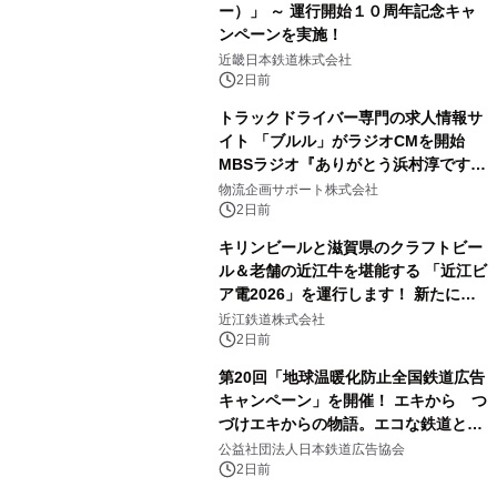
ー）」 ～ 運行開始１０周年記念キャ
ンペーンを実施！
近畿日本鉄道株式会社
2日前
トラックドライバー専門の求人情報サ
イト 「ブルル」がラジオCMを開始
MBSラジオ『ありがとう浜村淳です』
にて8月1日(土)より
物流企画サポート株式会社
2日前
キリンビールと滋賀県のクラフトビー
ル＆老舗の近江牛を堪能する 「近江ビ
ア電2026」を運行します！ 新たに
「長濱浪漫ビール」が参加！キリン一
近江鉄道株式会社
番搾り飲み放題が復活！
2日前
第20回「地球温暖化防止全国鉄道広告
キャンペーン」を開催！ エキから つ
づけエキからの物語。エコな鉄道とと
もに。
公益社団法人日本鉄道広告協会
2日前