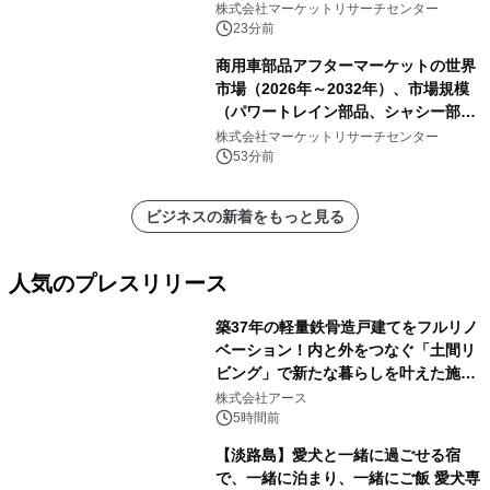
ークリーンペースト）・分析レポート
株式会社マーケットリサーチセンター
を発表
23分前
商用車部品アフターマーケットの世界
市場（2026年～2032年）、市場規模
（パワートレイン部品、シャシー部
品、ボディ・キャビン部品、電気・電
株式会社マーケットリサーチセンター
子部品、インテリア・快適性部品）・
53分前
分析レポートを発表
ビジネスの新着をもっと見る
人気のプレスリリース
築37年の軽量鉄骨造戸建てをフルリノ
ベーション！内と外をつなぐ「土間リ
ビング」で新たな暮らしを叶えた施工
1
事例を株式会社アースが公開
株式会社アース
5時間前
【淡路島】愛犬と一緒に過ごせる宿
で、一緒に泊まり、一緒にご飯 愛犬専