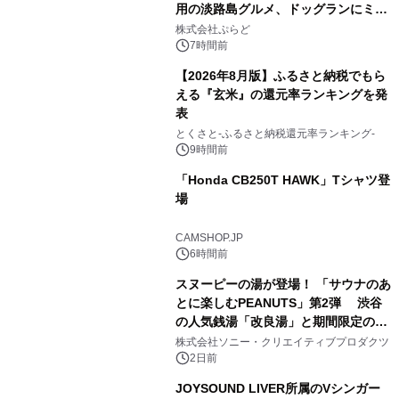
用の淡路島グルメ、ドッグランにミニ
2
プール グランピングとトレーラーハウ
株式会社ぷらど
スの2施設で
7時間前
【2026年8月版】ふるさと納税でもら
える『玄米』の還元率ランキングを発
表
3
とくさと-ふるさと納税還元率ランキング-
9時間前
「Honda CB250T HAWK」Tシャツ登
場
4
CAMSHOP.JP
6時間前
スヌーピーの湯が登場！ 「サウナのあ
とに楽しむPEANUTS」第2弾 渋谷
の人気銭湯「改良湯」と期間限定のコ
5
ラボレーション サウナイキタイコラ
株式会社ソニー・クリエイティブプロダクツ
ボグッズも発売決定！
2日前
JOYSOUND LIVER所属のVシンガー