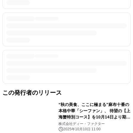
この発行者のリリース
“秋の美食、ここに極まる”麻布十番の
本格中華「シーファン」、 待望の【上
海蟹特別コース】を10月14日より期間
限定で提供開始
株式会社ディー・ファクター
2025年10月10日 11:00