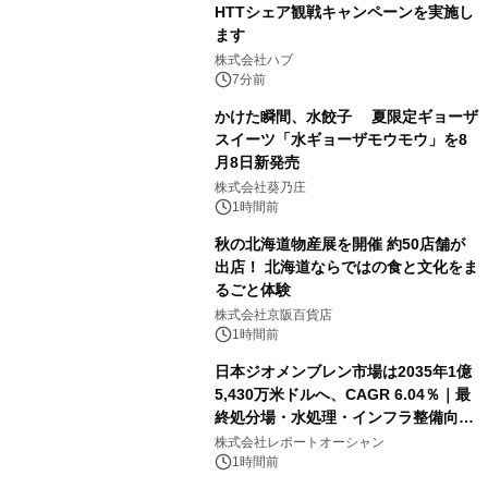
HTTシェア観戦キャンペーンを実施し
ます
株式会社ハブ
7分前
かけた瞬間、水餃子 夏限定ギョーザ
スイーツ「水ギョーザモウモウ」を8
月8日新発売
株式会社葵乃庄
1時間前
秋の北海道物産展を開催 約50店舗が
出店！ 北海道ならではの食と文化をま
るごと体験
株式会社京阪百貨店
1時間前
日本ジオメンブレン市場は2035年1億
5,430万米ドルへ、CAGR 6.04％｜最
終処分場・水処理・インフラ整備向け
需要拡大
株式会社レポートオーシャン
1時間前