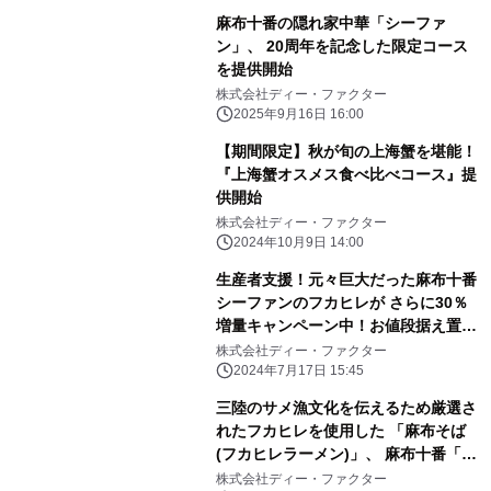
麻布十番の隠れ家中華「シーファ
ン」、 20周年を記念した限定コース
を提供開始
株式会社ディー・ファクター
2025年9月16日 16:00
【期間限定】秋が旬の上海蟹を堪能！
『上海蟹オスメス食べ比べコース』提
供開始
株式会社ディー・ファクター
2024年10月9日 14:00
生産者支援！元々巨大だった麻布十番
シーファンのフカヒレが さらに30％
増量キャンペーン中！お値段据え置き
で期間限定開催
株式会社ディー・ファクター
2024年7月17日 15:45
三陸のサメ漁文化を伝えるため厳選さ
れたフカヒレを使用した 「麻布そば
(フカヒレラーメン)」、 麻布十番「シ
ーファン」で提供開始
株式会社ディー・ファクター