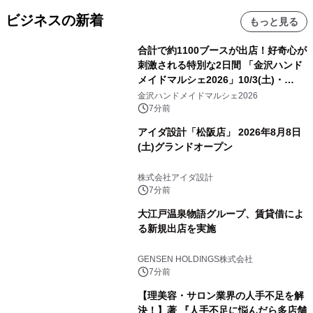
ビジネスの新着
もっと見る
合計で約1100ブースが出店！好奇心が
刺激される特別な2日間 「金沢ハンド
メイドマルシェ2026」10/3(土)・
10/4(日)開催
金沢ハンドメイドマルシェ2026
7分前
アイダ設計「松阪店」 2026年8月8日
(土)グランドオープン
株式会社アイダ設計
7分前
大江戸温泉物語グループ、賃貸借によ
る新規出店を実施
GENSEN HOLDINGS株式会社
7分前
【理美容・サロン業界の人手不足を解
決！】著 『人手不足に悩んだら多店舗