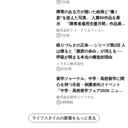
7分前
障害のある方が描いた絵画と“働く
姿”を捉えた写真、 入賞80作品を展
示 「障害者雇用支援月間」作品展示
会を 東京・愛知で開催
株式会社ドゥ・クリエーション
7分前
眠りづらさの正体──シリーズ第2回 人
は寝ると「腹腔の余白」が消える──
呼吸が弱まる本当の構造的理由
トラタニ株式会社
20分前
留学ジャーナル、中学・高校留学に関
心を持つ生徒・保護者向けイベント
「中学・高校留学フェア2026 ニュー
ジーランド＆オーストラリア」を
株式会社留学ジャーナル
9/12(土)に開催
1時間前
ライフスタイルの新着をもっと見る