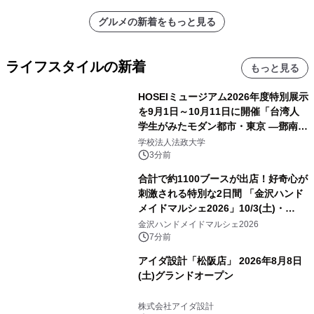
グルメの新着をもっと見る
ライフスタイルの新着
もっと見る
HOSEIミュージアム2026年度特別展示
を9月1日～10月11日に開催「台湾人
学生がみたモダン都市・東京 ―鄧南光
と法政大学の1930年代―」
学校法人法政大学
3分前
合計で約1100ブースが出店！好奇心が
刺激される特別な2日間 「金沢ハンド
メイドマルシェ2026」10/3(土)・
10/4(日)開催
金沢ハンドメイドマルシェ2026
7分前
アイダ設計「松阪店」 2026年8月8日
(土)グランドオープン
株式会社アイダ設計