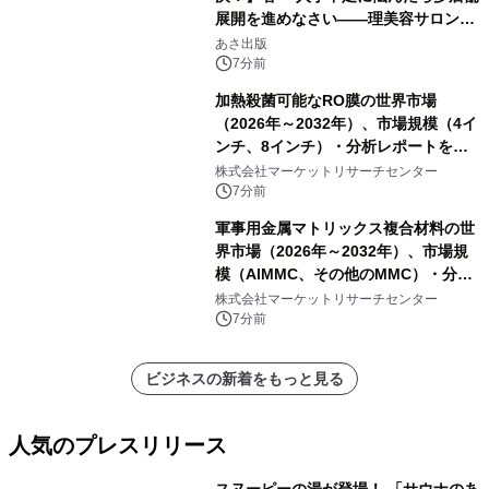
展開を進めなさい――理美容サロン
「多店舗展開」の教科書』2026年8月
あさ出版
24日（月）発売
7分前
加熱殺菌可能なRO膜の世界市場
（2026年～2032年）、市場規模（4イ
ンチ、8インチ）・分析レポートを発
表
株式会社マーケットリサーチセンター
7分前
軍事用金属マトリックス複合材料の世
界市場（2026年～2032年）、市場規
模（AlMMC、その他のMMC）・分析
レポートを発表
株式会社マーケットリサーチセンター
7分前
ビジネスの新着をもっと見る
人気のプレスリリース