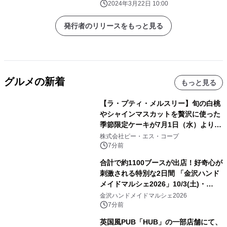
2024年3月22日 10:00
発行者のリリースをもっと見る
グルメの新着
もっと見る
【ラ・プティ・メルスリー】旬の白桃
やシャインマスカットを贅沢に使った
季節限定ケーキが7月1日（水）より順
次登場！
株式会社ピー・エス・コープ
7分前
合計で約1100ブースが出店！好奇心が
刺激される特別な2日間 「金沢ハンド
メイドマルシェ2026」10/3(土)・
10/4(日)開催
金沢ハンドメイドマルシェ2026
7分前
英国風PUB「HUB」の一部店舗にて、