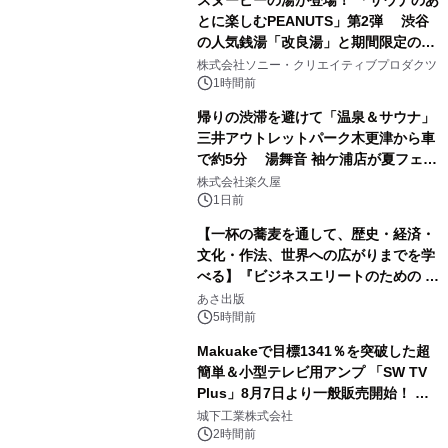
スヌーピーの湯が登場！ 「サウナのあ
とに楽しむPEANUTS」第2弾 渋谷
の人気銭湯「改良湯」と期間限定のコ
1
ラボレーション サウナイキタイコラ
株式会社ソニー・クリエイティブプロダクツ
ボグッズも発売決定！
1時間前
帰りの渋滞を避けて「温泉＆サウナ」
三井アウトレットパーク木更津から車
で約5分 湯舞音 袖ケ浦店が夏フェア
2
メニューを提供
株式会社楽久屋
1日前
【一杯の蕎麦を通して、歴史・経済・
文化・作法、世界への広がりまでを学
べる】『ビジネスエリートのための 教
3
養としての蕎麦』2026年8月25日
あさ出版
（火）発売
5時間前
Makuakeで目標1341％を突破した超
簡単＆小型テレビ用アンプ 「SW TV
Plus」8月7日より一般販売開始！ ケ
4
ーブル1本つなぐだけ、テレビの音が
城下工業株式会社
ぐっと豊かに
2時間前