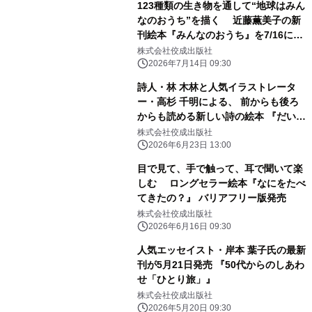
123種類の生き物を通して“地球はみん
なのおうち”を描く 近藤薫美子の新
刊絵本『みんなのおうち』を7/16に発
売
株式会社佼成出版社
2026年7月14日 09:30
詩人・林 木林と人気イラストレータ
ー・高杉 千明による、 前からも後ろ
からも読める新しい詩の絵本 『だいっ
きら／すきっぷ』2026年6月10日発売
株式会社佼成出版社
2026年6月23日 13:00
目で見て、手で触って、耳で聞いて楽
しむ ロングセラー絵本『なにをたべ
てきたの？』 バリアフリー版発売
株式会社佼成出版社
2026年6月16日 09:30
人気エッセイスト・岸本 葉子氏の最新
刊が5月21日発売 『50代からのしあわ
せ「ひとり旅」』
株式会社佼成出版社
2026年5月20日 09:30