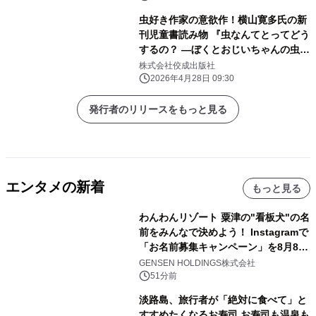
虫好き作家の意欲作！横山寛多氏の新
刊児童書読み物 『虫なんてとってどう
するの？ ―ぼくとおじいちゃんの虫日
記―』 が2026年4月22日発売
株式会社佼成出版社
2026年4月28日 09:30
発行者のリリースをもっと見る
エンタメの新着
もっと見る
わんわんリゾート 粟津の"看板犬"の名
前をみんなで決めよう！ Instagramで
「お名前募集キャンペーン」を8月8日
(土)より開催
GENSEN HOLDINGS株式会社
51分前
淡路島、旅行者が「絶対に食べて」と
すすめたくなるお寿司 お寿司も温泉も