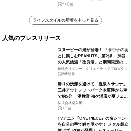
51分前
ライフスタイルの新着をもっと見る
人気のプレスリリース
スヌーピーの湯が登場！ 「サウナのあ
とに楽しむPEANUTS」第2弾 渋谷
の人気銭湯「改良湯」と期間限定のコ
1
ラボレーション サウナイキタイコラ
株式会社ソニー・クリエイティブプロダクツ
ボグッズも発売決定！
6時間前
帰りの渋滞を避けて「温泉＆サウナ」
三井アウトレットパーク木更津から車
で約5分 湯舞音 袖ケ浦店が夏フェア
2
メニューを提供
株式会社楽久屋
1日前
TVアニメ『ONE PIECE』の名シーン
を自分の手で解き明かす！ メタル製立
体パズル3種が登場！ ～ストーリーと