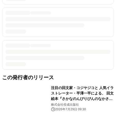
この発行者のリリース
注目の回文家・コジヤジコと 人気イラ
ストレーター・平澤一平による、 回文
絵本『さかなのんびりびんのなかさ』
が7月30日に発売
株式会社佼成出版社
2026年7月29日 09:30