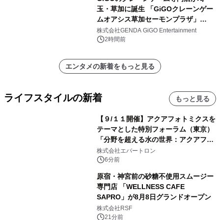
玉・草加に誕生 「GiGOクレーンゲー
ムオアシス草加セーモンプラザ」
2026年8月7日(金)10時グランドオープ
株式会社GENDA GiGO Entertainment
ン
2時間前
エンタメの新着をもっと見る
ライフスタイルの新着
もっと見る
【９/１１開催】アクアフォトミクスを
テーマとした特別フォーラム（東京）
「分野を超える水の世界：アクアフォ
トミクスが切り拓く新しい科学の地
株式会社エバートロン
平」を開催
6分前
原宿・神宮前の砂糖不使用スムージー
専門店 「WELLNESS CAFE
SAPRO」が8月8日グランドオープン
株式会社RSF
21分前