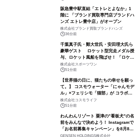
阪急豊中駅直結「エトレとよなか」1
階に 「ブランド買取専門店ブランドハ
ンズ エトレ豊中店」がオープン
株式会社ブランド買取ブランドハンズ
36分前
千葉真子氏・鄭大世氏・安田理大氏ら
豪華ゲスト ロケット型完走メダル授
与、ロケット風船を飛ばせ！ 「ロケッ
トマラソン2026」開催
株式会社スポーツワン
51分前
【世界猫の日に、猫たちの幸せを願っ
て。】 コスモウォーター「にゃんモデ
ル」×フェリシモ「猫部」が コラボキ
ャンペーンを実施
株式会社コスモライフ
51分前
わんわんリゾート 粟津の"看板犬"の名
前をみんなで決めよう！ Instagramで
「お名前募集キャンペーン」を8月8日
(土)より開催
GENSEN HOLDINGS株式会社