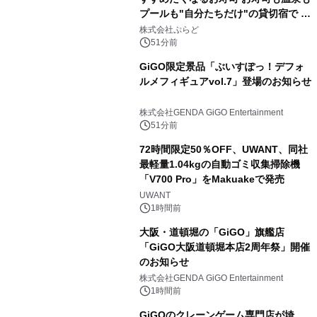
プールも"自分たちだけ"の貸切宿で 1
日1組限定「岩屋温泉 絵島別庭 海と
株式会社ぷらど
森」の握り寿司プラン
51分前
GiGO限定景品「ぶいすぽっ！デフォ
ルメフィギュアvol.7」登場のお知らせ
株式会社GENDA GiGO Entertainment
51分前
72時間限定50％OFF、UWANT、同社
最軽量1.04kgの自動ゴミ収集掃除機
「V700 Pro」をMakuakeで発売
UWANT
1時間前
大阪・道頓堀の「GiGO」旗艦店
「GiGO大阪道頓堀本店2周年祭」開催
のお知らせ
株式会社GENDA GiGO Entertainment
1時間前
GiGOのクレーンゲーム専門店が埼