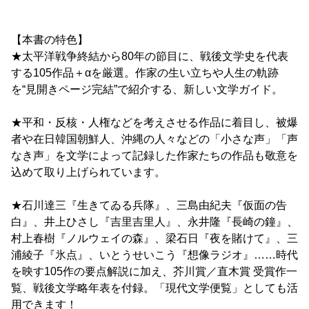
【本書の特色】
★太平洋戦争終結から80年の節目に、戦後文学史を代表
する105作品＋αを厳選。作家の生い立ちや人生の軌跡
を“見開きページ完結”で紹介する、新しい文学ガイド。
★平和・反核・人権などを考えさせる作品に着目し、被爆
者や在日韓国朝鮮人、沖縄の人々などの「小さな声」「声
なき声」を文学によって記録した作家たちの作品も敬意を
込めて取り上げられています。
★石川達三『生きてゐる兵隊』、三島由紀夫『仮面の告
白』、井上ひさし『吉里吉里人』、永井隆『長崎の鐘』、
村上春樹『ノルウェイの森』、梁石日『夜を賭けて』、三
浦綾子『氷点』、いとうせいこう『想像ラジオ』……時代
を映す105作の要点解説に加え、芥川賞／直木賞 受賞作一
覧、戦後文学略年表を付録。「現代文学便覧」としても活
用できます！