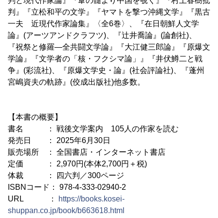
判と現代作家論』『葦の髄より中国を覗く』『村上春樹批
判』『立松和平の文学』『ヤマトを撃つ沖縄文学』『黒古
一夫 近現代作家論集』〈全6巻〉、『在日朝鮮人文学
論』(アーツアンドクラフツ)、『辻井喬論』(論創社)、
『祝祭と修羅―全共闘文学論』『大江健三郎論』『原爆文
学論』『文学者の「核・フクシマ論」』『井伏鱒二と戦
争』(彩流社)、『原爆文学史・論』(社会評論社)、『蓬州
宮嶋資夫の軌跡』(佼成出版社)他多数。
【本書の概要】
書名 ： 戦後文学案内 105人の作家を読む
発売日 ： 2025年6月30日
販売場所 ： 全国書店・インターネット書店
定価 ： 2,970円(本体2,700円＋税)
体裁 ： 四六判／300ページ
ISBNコード： 978-4-333-02940-2
URL ：
https://books.kosei-
shuppan.co.jp/book/b663618.html