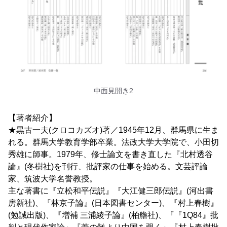
中面見開き2
【著者紹介】
★黒古一夫(クロコカズオ)著／1945年12月、群馬県に生ま
れる。群馬大学教育学部卒業。法政大学大学院で、小田切
秀雄に師事。1979年、修士論文を書き直した『北村透谷
論』(冬樹社)を刊行、批評家の仕事を始める。文芸評論
家、筑波大学名誉教授。
主な著書に『立松和平伝説』『大江健三郎伝説』(河出書
房新社)、『林京子論』(日本図書センター)、『村上春樹』
(勉誠出版)、『増補 三浦綾子論』(柏艪社)、『『1Q84』批