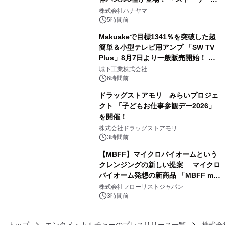
3
ギミックが融合した 大人の体験型パズ
株式会社ハナヤマ
ルが8月7日(金)12時より先行予約受付
5時間前
開始～
Makuakeで目標1341％を突破した超
簡単＆小型テレビ用アンプ 「SW TV
Plus」8月7日より一般販売開始！ ケ
4
ーブル1本つなぐだけ、テレビの音が
城下工業株式会社
ぐっと豊かに
6時間前
ドラッグストアモリ みらいプロジェ
クト 「子どもお仕事参観デー2026」
を開催！
5
株式会社ドラッグストアモリ
3時間前
【MBFF】マイクロバイオームという
クレンジングの新しい提案 マイクロ
バイオーム発想の新商品 「MBFF mb
6
クレンジングPRO」を2026年8月6日
株式会社フローリストジャパン
発売
3時間前