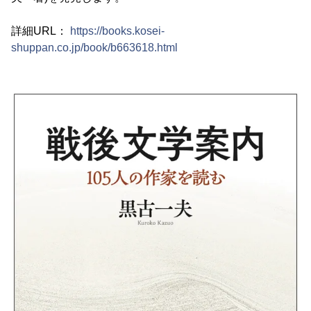
詳細URL：
https://books.kosei-
shuppan.co.jp/book/b663618.html