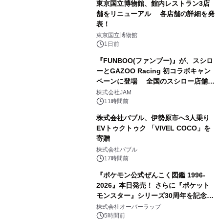
東京国立博物館、館内レストラン3店
舗をリニューアル 各店舗の詳細を発
表！
2
東京国立博物館
1日前
『FUNBOO(ファンブー)』が、スシロ
ーとGAZOO Racing 初コラボキャン
ペーンに登場 全国のスシロー店舗で
3
GR 4車種の FUNBOO(ミニカー)付き
株式会社JAM
メニューが展開されます
11時間前
株式会社バブル、伊勢原市へ3人乗り
EVトゥクトゥク 「VIVEL COCO」を
寄贈
4
株式会社バブル
17時間前
『ポケモン公式ぜんこく図鑑 1996-
2026』本日発売！ さらに『ポケット
モンスター』シリーズ30周年を記念し
5
た画集『ポケットモンスター ビジュア
株式会社オーバーラップ
ルアートブック』の発売決定！ 2026
5時間前