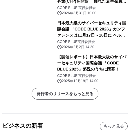
募集(CFP)を開始 優れた若手発表者
には研究奨励金も コンテスト・ワー
CODE BLUE 実行委員会
クショップの主催団体も募集開始
2026年3月31日 10:00
日本最大級のサイバーセキュリティ国
際会議 「CODE BLUE 2026」カンフ
ァレンスは11月17日～18日に ベルサ
ール高田馬場にて開催決定！事前参加
CODE BLUE実行委員会
登録の受付開始
2026年2月2日 14:30
【開催レポート】日本最大級のサイバ
ーセキュリティ国際会議 「CODE
BLUE 2025」盛況のうちに閉幕！
CODE BLUE 実行委員会
2025年12月19日 14:00
発行者のリリースをもっと見る
ビジネスの新着
もっと見る