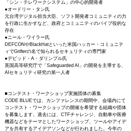
「シン・テレワークシステム」の中心的開発者
●オードリー・タン氏
元台湾デジタル担当大臣、ソフト開発者コミュニティの力
を行政に生かすなど、政府とコミュニティのパイプ役的な
存在
●ニール・ワイラー氏
DEFCONやBlackHatといった米国ハッカー・コミュニテ
ィでGrifterの名で知られるセキュリティの専門家
●デビッド・A・ダリンプル氏
英国高等研究庁で「Safeguarded AI」の開発を主導する、
AIセキュリティ研究の第一人者
■コンテスト・ワークショップ実施団体の募集
CODE BLUEでは、カンファレンスの期間中、会場内にて
コンテスト・ワークショップの開催を希望する組織や団体
を募集します。過去には、CTFチャレンジ、自動車や医療
機器などをテーマとしたワークショップ、ツールやアイデ
アを共有するアイデアソンなどが行われました。今年の