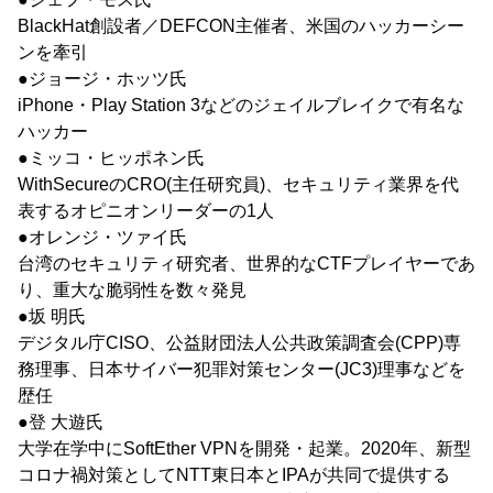
BlackHat創設者／DEFCON主催者、米国のハッカーシー
ンを牽引
●ジョージ・ホッツ氏
iPhone・Play Station 3などのジェイルブレイクで有名な
ハッカー
●ミッコ・ヒッポネン氏
WithSecureのCRO(主任研究員)、セキュリティ業界を代
表するオピニオンリーダーの1人
●オレンジ・ツァイ氏
台湾のセキュリティ研究者、世界的なCTFプレイヤーであ
り、重大な脆弱性を数々発見
●坂 明氏
デジタル庁CISO、公益財団法人公共政策調査会(CPP)専
務理事、日本サイバー犯罪対策センター(JC3)理事などを
歴任
●登 大遊氏
大学在学中にSoftEther VPNを開発・起業。2020年、新型
コロナ禍対策としてNTT東日本とIPAが共同で提供する