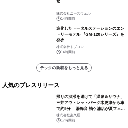
せ
株式会社ニーズウェル
14時間前
進化したトータルステーションのエン
トリーモデル 『GM-120シリーズ』を
発売
株式会社トプコン
14時間前
テックの新着をもっと見る
人気のプレスリリース
帰りの渋滞を避けて「温泉＆サウナ」
三井アウトレットパーク木更津から車
で約5分 湯舞音 袖ケ浦店が夏フェア
1
メニューを提供
株式会社楽久屋
17時間前