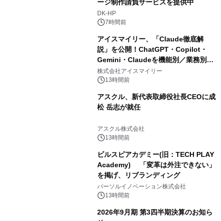
ージ制作請負サービスを提供中
DK-HP
7時間前
アイスマイリー、「Claude徹底解
説」を公開！ChatGPT・Copilot・
Gemini・Claudeを機能別／業務別に
比較―自社に合う生成AIの選び方がわ
株式会社アイスマイリー
かる実践ガイド
13時間前
アスクル、新代表取締役社長CEOに成
松 岳志が就任
アスクル株式会社
13時間前
ビルスピアカデミー(旧：TECH PLAY
Academy) 「変革は外注できない」
を掲げ、リブランディング
パーソルイノベーション株式会社
13時間前
2026年9月期 第3四半期決算のお知ら