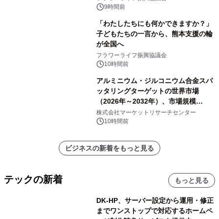
9時間前
「わたしたちにも何かできますか？」
子どもたちの一言から、熊本支援の輪
が全国へ
フラワーライフ振興協議会
10時間前
アルミニウム・ジルコニウム合金スパ
ッタリングターゲットの世界市場
（2026年～2032年）、市場規模
（0.995、0.999、その他）・分析レポ
株式会社マーケットリサーチセンター
ートを発表
10時間前
ビジネスの新着をもっと見る
テックの新着
もっと見る
DK-HP、サーバー設定から運用・修正
までワンストップで対応するホームペ