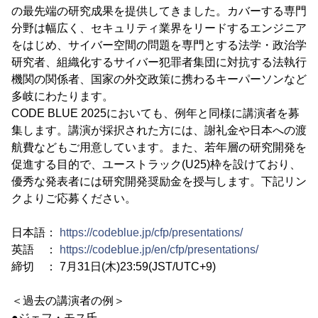
の最先端の研究成果を提供してきました。カバーする専門
分野は幅広く、セキュリティ業界をリードするエンジニア
をはじめ、サイバー空間の問題を専門とする法学・政治学
研究者、組織化するサイバー犯罪者集団に対抗する法執行
機関の関係者、国家の外交政策に携わるキーパーソンなど
多岐にわたります。
CODE BLUE 2025においても、例年と同様に講演者を募
集します。講演が採択された方には、謝礼金や日本への渡
航費などもご用意しています。また、若年層の研究開発を
促進する目的で、ユーストラック(U25)枠を設けており、
優秀な発表者には研究開発奨励金を授与します。下記リン
クよりご応募ください。
日本語：
https://codeblue.jp/cfp/presentations/
英語 ：
https://codeblue.jp/en/cfp/presentations/
締切 ： 7月31日(木)23:59(JST/UTC+9)
＜過去の講演者の例＞
●ジェフ・モス氏