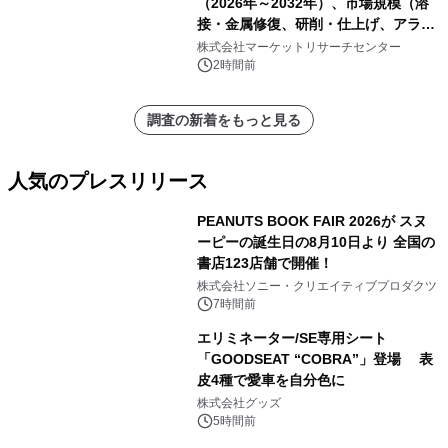
（2026年～2032年）、市場規模（溶
接・金属修復、研削・仕上げ、アライ
メント、その他）・分析レポートを発
株式会社マーケットリサーチセンター
表
2時間前
調査の新着をもっと見る
人気のプレスリリース
PEANUTS BOOK FAIR 2026が スヌ
ーピーの誕生日の8月10日より 全国の
書店123店舗で開催！
1
株式会社ソニー・クリエイティブプロダクツ
7時間前
エリミネーター/SE専用シート
「GOODSEAT “COBRA”」登場 表
皮4種で愛車を自分色に
2
株式会社グッズ
5時間前