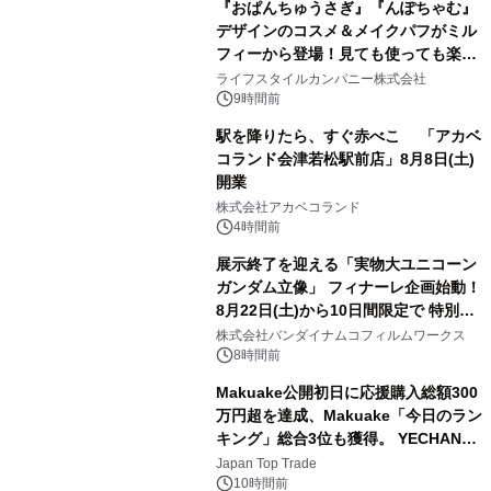
『おぱんちゅうさぎ』『んぽちゃむ』
デザインのコスメ＆メイクパフがミル
フィーから登場！見ても使っても楽し
3
い、ポップでキュートなコレクショ
ライフスタイルカンパニー株式会社
ン。
9時間前
駅を降りたら、すぐ赤べこ 「アカベ
コランド会津若松駅前店」8月8日(土)
開業
4
株式会社アカベコランド
4時間前
展示終了を迎える「実物大ユニコーン
ガンダム立像」 フィナーレ企画始動！
8月22日(土)から10日間限定で 特別映
5
像『UNICORN GUNDAM Statue ―
株式会社バンダイナムコフィルムワークス
BEYOND POSSIBILITY ―』を上映！
8時間前
Makuake公開初日に応援購入総額300
万円超を達成、Makuake「今日のラン
キング」総合3位も獲得。 YECHAN音
6
浴シンギングボウル第2弾の大型サイ
Japan Top Trade
ズ（XL・2XL・3XL）を先行販売中
10時間前