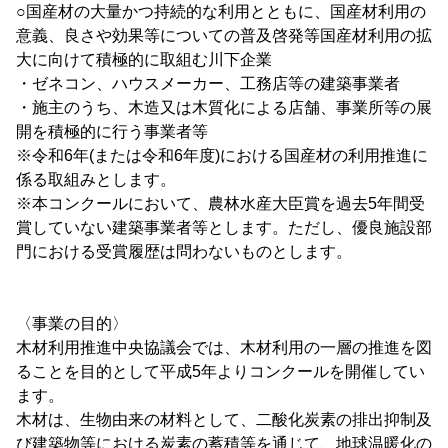
○国産材の大量かつ持続的な利用とともに、国産材利用の
意義、良さや効果等についての普及啓発等国産材利用の拡
大に向けて積極的に取組む川下企業
・ゼネコン、ハウスメーカー、工務店等の建築事業者
・施主のうち、木造又は木質化による店舗、事業所等の展
開を積極的に行う事業者等
※令和6年(または令和6年度)における国産材の利用推進に
係る取組みとします。
※本コンクールにおいて、農林水産大臣賞を過去5年間受
賞していない建築事業者等とします。ただし、優良施設部
門における受賞履歴は問わないものとします。
〈事業の目的〉
木材利用推進中央協議会では、木材利用の一層の推進を図
ることを目的として平成5年よりコンクールを開催してい
ます。
木材は、生物由来の材料として、二酸化炭素の排出抑制及
び建築物等における炭素の蓄積等を通じて、地球温暖化の