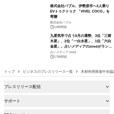
株式会社バブル、伊勢原市へ3人乗り
EVトゥクトゥク 「VIVEL COCO」を
寄贈
5
株式会社バブル
14時間前
九星気学で占う8月の運勢、3位「三碧
木星」、2位「一白水星」、1位「六白
金星」。占いメディアのziredがランキ
6
ングを発表
占いメディア zired
17時間前
トップ
ビジネスのプレスリリース一覧
木材利用推進中央協
プレスリリース配信
サポート