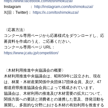
https://www.facebook.com/toshimokuzai/
Instagram ：
http://instagram.com/toshimokuzai/
X(旧：Twitter)：
https://x.com/toshimokuzai/
〈応募方法〉
コンクール専用ページから応募様式をダウンロードし、応
募資料を作成のうえ、ご応募ください。
コンクール専用ページ URL：
https://www.jcatu.jp/competition/
〈木材利用推進中央協議会の概要〉
木材利用推進中央協議会は、昭和59年に設立され、現在
は、林業・木材産業関係中央団体17団体会員、及び、47
都道府県推進協議会会員によって構成されています。
協議会は、木材利用の推進及び木材需要の拡大について、
関係方面への要請と消費者との連携した普及、啓発活動を
展開し、多面的な分野における木材の有効利用を推進する