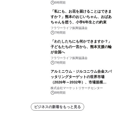
6時間前
「私にも、お花を届けることはできま
すか？」熊本のおじいちゃん、おばあ
ちゃんを想う、小学6年生との約束
フラワーライフ振興協議会
7時間前
「わたしたちにも何かできますか？」
子どもたちの一言から、熊本支援の輪
が全国へ
フラワーライフ振興協議会
7時間前
アルミニウム・ジルコニウム合金スパ
ッタリングターゲットの世界市場
（2026年～2032年）、市場規模
（0.995、0.999、その他）・分析レポ
株式会社マーケットリサーチセンター
ートを発表
8時間前
ビジネスの新着をもっと見る