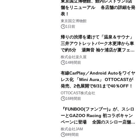
東京国立博物館、館内レストラン3店
舗をリニューアル 各店舗の詳細を発
表！
1
東京国立博物館
1日前
帰りの渋滞を避けて「温泉＆サウナ」
三井アウトレットパーク木更津から車
で約5分 湯舞音 袖ケ浦店が夏フェア
2
メニューを提供
株式会社楽久屋
14時間前
有線CarPlay／Android Autoをワイヤ
レス化 「Mini Aura」 OTTOCASTが
発売、2色展開で8/31まで40％OFF！
3
OTTOCAST株式会社
16時間前
『FUNBOO(ファンブー)』が、スシロ
ーとGAZOO Racing 初コラボキャン
ペーンに登場 全国のスシロー店舗で
4
GR 4車種の FUNBOO(ミニカー)付き
株式会社JAM
メニューが展開されます
8時間前