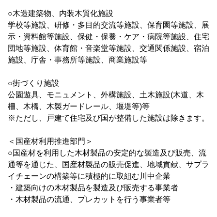
○木造建築物、内装木質化施設
学校等施設、研修・多目的交流等施設、保育園等施設、展
示・資料館等施設、保健・保養・ケア・病院等施設、住宅
団地等施設、体育館・音楽堂等施設、交通関係施設、宿泊
施設、庁舎・事務所等施設、商業施設等
○街づくり施設
公園遊具、モニュメント、外構施設、土木施設(木道、木
柵、木橋、木製ガードレール、堰堤等)等
※ただし、戸建て住宅及び国が整備した施設は除きます。
＜国産材利用推進部門＞
○国産材を利用した木材製品の安定的な製造及び販売、流
通等を通じた、国産材製品の販売促進、地域貢献、サプラ
イチェーンの構築等に積極的に取組む川中企業
・建築向けの木材製品を製造及び販売する事業者
・木材製品の流通、プレカットを行う事業者等