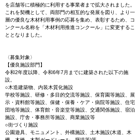
を店舗等に積極的に利用する事業者まで拡大されました。
これを契機として、両部門の相互的な発展を図り、より一
層の優良な木材利用事例の応募を集め、表彰するため、コ
ンクール名称を「木材利用推進コンクール」に変更するこ
ととなりました。
〈募集対象〉
【優良施設部門】
令和2年度以降、令和6年7月までに建築された以下の施
設。
○木造建築物、内装木質化施設
学校等施設、研修・多目的交流等施設、保育園等施設、展
示・資料館等施設、保健・保養・ケア・病院等施設、住宅
団地等施設、体育館・音楽堂等施設、交通関係施設、宿泊
施設、庁舎・事務所等施設、商業施設等
○街づくり施設
公園遊具、モニュメント、外構施設、土木施設(木道、木
柵、木橋、木製ガードレール、堰堤等)等