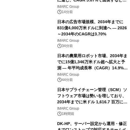
に達し、CAGR 5.07%で成長すると予
測
IMARC Group
14分前
日本の広告市場規模、2034年までに
831億4,000万米ドルに到達へ ― 2026
～2034年のCAGRは3.70%
IMARC Group
34分前
日本の農業用ロボット市場、2034年ま
でに15億1,346万米ドル超へ拡大と予
測 ― 年平均成長率（CAGR）14.9%を
記録
IMARC Group
44分前
日本サプライチェーン管理（SCM）ソ
フトウェア市場は勢いを増しており、
2034年までに米ドル 1,616.7 百万に達
し、CAGR 3.42%で成長すると予測
IMARC Group
1時間前
DK-HP、サーバー設定から運用・修正
までワンストップで対応するホームペ