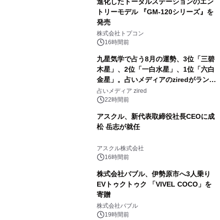
進化したトータルステーションのエン
トリーモデル 『GM-120シリーズ』を
発売
3
株式会社トプコン
16時間前
九星気学で占う8月の運勢、3位「三碧
木星」、2位「一白水星」、1位「六白
金星」。占いメディアのziredがランキ
4
ングを発表
占いメディア zired
22時間前
アスクル、新代表取締役社長CEOに成
松 岳志が就任
5
アスクル株式会社
16時間前
株式会社バブル、伊勢原市へ3人乗り
EVトゥクトゥク 「VIVEL COCO」を
寄贈
6
株式会社バブル
19時間前