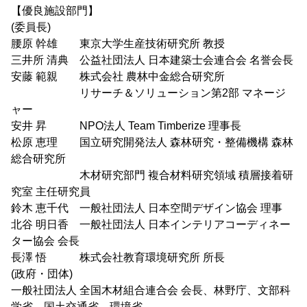
【優良施設部門】
(委員長)
腰原 幹雄 東京大学生産技術研究所 教授
三井所 清典 公益社団法人 日本建築士会連合会 名誉会長
安藤 範親 株式会社 農林中金総合研究所
リサーチ＆ソリューション第2部 マネージ
ャー
安井 昇 NPO法人 Team Timberize 理事長
松原 恵理 国立研究開発法人 森林研究・整備機構 森林
総合研究所
木材研究部門 複合材料研究領域 積層接着研
究室 主任研究員
鈴木 恵千代 一般社団法人 日本空間デザイン協会 理事
北谷 明日香 一般社団法人 日本インテリアコーディネー
ター協会 会長
長澤 悟 株式会社教育環境研究所 所長
(政府・団体)
一般社団法人 全国木材組合連合会 会長、林野庁、文部科
学省、国土交通省、環境省