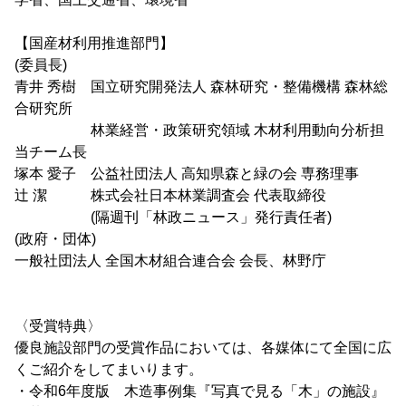
【国産材利用推進部門】
(委員長)
青井 秀樹 国立研究開発法人 森林研究・整備機構 森林総
合研究所
林業経営・政策研究領域 木材利用動向分析担
当チーム長
塚本 愛子 公益社団法人 高知県森と緑の会 専務理事
辻 潔 株式会社日本林業調査会 代表取締役
(隔週刊「林政ニュース」発行責任者)
(政府・団体)
一般社団法人 全国木材組合連合会 会長、林野庁
〈受賞特典〉
優良施設部門の受賞作品においては、各媒体にて全国に広
くご紹介をしてまいります。
・令和6年度版 木造事例集『写真で見る「木」の施設』