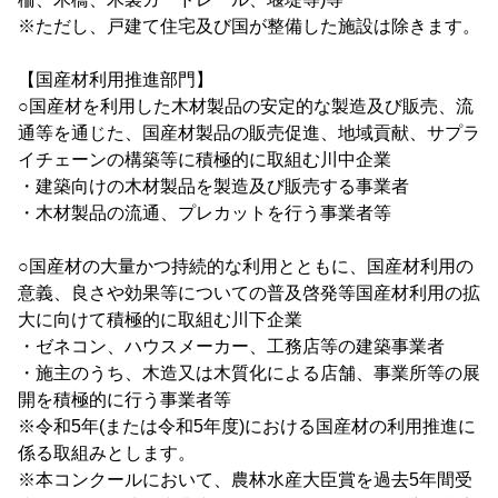
※ただし、戸建て住宅及び国が整備した施設は除きます。
【国産材利用推進部門】
○国産材を利用した木材製品の安定的な製造及び販売、流
通等を通じた、国産材製品の販売促進、地域貢献、サプラ
イチェーンの構築等に積極的に取組む川中企業
・建築向けの木材製品を製造及び販売する事業者
・木材製品の流通、プレカットを行う事業者等
○国産材の大量かつ持続的な利用とともに、国産材利用の
意義、良さや効果等についての普及啓発等国産材利用の拡
大に向けて積極的に取組む川下企業
・ゼネコン、ハウスメーカー、工務店等の建築事業者
・施主のうち、木造又は木質化による店舗、事業所等の展
開を積極的に行う事業者等
※令和5年(または令和5年度)における国産材の利用推進に
係る取組みとします。
※本コンクールにおいて、農林水産大臣賞を過去5年間受