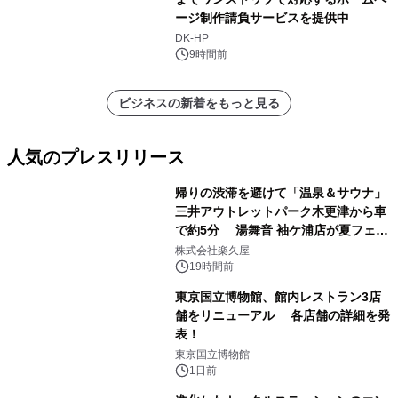
ージ制作請負サービスを提供中
DK-HP
9時間前
ビジネスの新着をもっと見る
人気のプレスリリース
帰りの渋滞を避けて「温泉＆サウナ」
三井アウトレットパーク木更津から車
で約5分 湯舞音 袖ケ浦店が夏フェア
1
メニューを提供
株式会社楽久屋
19時間前
東京国立博物館、館内レストラン3店
舗をリニューアル 各店舗の詳細を発
表！
2
東京国立博物館
1日前