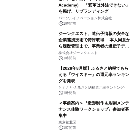
Academy) 「変革は外注できない」
を掲げ、リブランディング
パーソルイノベーション株式会社
1時間前
ジーンクエスト、遺伝子情報の安全な
企業連携技術で特許取得 本人同意か
ら履歴管理まで、事業者の遺伝子デー
タ活用を支援
株式会社ジーンクエスト
1時間前
【2026年8月版】ふるさと納税でもら
える『ウイスキー』の還元率ランキン
グを発表
とくさと-ふるさと納税還元率ランキング-
1時間前
＜事前案内＞『造形制作＆彫刻メンテ
ナンス体験ワークショップ』参加者募
集中
東京都北区
1時間前