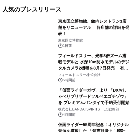
人気のプレスリリース
東京国立博物館、館内レストラン3店
舗をリニューアル 各店舗の詳細を発
表！
1
東京国立博物館
1日前
フィールドスリー、光学3倍ズーム搭
載モデルと 水深10m防水モデルのデジ
タルカメラ2機種を8月7日発売 有効
2
約1300万画素、用途別に選べるコンデ
フィールドスリー株式会社
ジ新登場
5時間前
「仮面ライダーガヴ」より 「DXおし
ゃべりブリザードソルベエゴチゾウ」
を プレミアムバンダイで予約受付開始
3
株式会社BANDAI SPIRITS EC戦略部
4時間前
仮面ライダー55周年記念！オリジナル
音源を搭載した 「音声目覚まし時計」