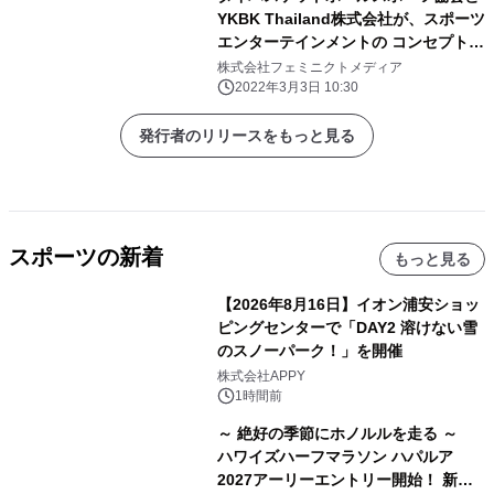
YKBK Thailand株式会社が、スポーツ
エンターテインメントの コンセプトの
下、タイで初の国際的な3ｘ3プロバス
株式会社フェミニクトメディア
ケットボール リーグの「3BLタイリー
2022年3月3日 10:30
グ」を発足
発行者のリリースをもっと見る
スポーツの新着
もっと見る
【2026年8月16日】イオン浦安ショッ
ピングセンターで「DAY2 溶けない雪
のスノーパーク！」を開催
株式会社APPY
1時間前
～ 絶好の季節にホノルルを走る ～
ハワイズハーフマラソン ハパルア
2027アーリーエントリー開始！ 新カ