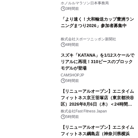
テゴリー「ハパルアIKI(イキ)」(約
ホノルルマラソン日本事務局
13.4km)が登場
3時間前
「より速く！大和輸送カップ豊洲ラン
ニングまつり2026」参加者募集中
株式会社スポーツニッポン新聞社
4時間前
スズキ「KATANA」を1/12スケールで
リアルに再現！310ピースのブロック
モデルが登場
CAMSHOP.JP
5時間前
【リニューアルオープン】エニタイム
フィットネス京王笹塚店（東京都渋谷
区）2026年8月6日（木）＜24時間年
中無休のフィットネスジム＞
株式会社Fast Fitness Japan
5時間前
【リニューアルオープン】エニタイム
フィットネス綱島店（神奈川県横浜