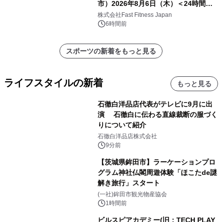
市）2026年8月6日（木）＜24時間年
中無休のフィットネスジム＞
株式会社Fast Fitness Japan
6時間前
スポーツの新着をもっと見る
ライフスタイルの新着
もっと見る
石徹白洋品店代表がテレビに9月に出
演 石徹白に伝わる直線裁断の服づく
りについて紹介
石徹白洋品店株式会社
9分前
【茨城県鉾田市】ラーケーションプロ
グラム神社仏閣周遊体験「ほこたde謎
解き旅行」スタート
(一社)鉾田市観光物産協会
1時間前
ビルスピアカデミー(旧：TECH PLAY