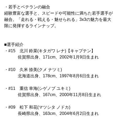
・若手とベテランの融合
経験豊富な選手と、スピードや可能性に満ちた若手選手が
融合。「走れる・戦える・魅せられる」3x3の魅力を最大
限に発揮するラインナップ。
■選手紹介
・#15 北川 鈴菜(キタガワ レナ)【キャプテン】
佐賀県出身、171cm、2002年1月9日生まれ
・#10 久米 捺美(クメ ナツミ)
北海道出身、178cm、1997年8月6日生まれ
・#11 重信 幸海(シゲノブ ユキミ)
佐賀県出身、167cm、2000年11月8日生まれ
・#09 松下 和花(マツシタ ノドカ)
長崎県出身、163cm、2004年6月2日生まれ