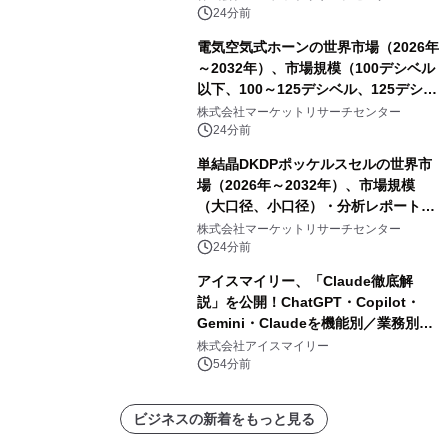
ーカー検査、細胞ベースのバイオマー
24分前
カー検査、多項目バイオマーカー検
電気空気式ホーンの世界市場（2026年
査）・分析レポートを発表
～2032年）、市場規模（100デシベル
以下、100～125デシベル、125デシベ
ル以上）・分析レポートを発表
株式会社マーケットリサーチセンター
24分前
単結晶DKDPポッケルスセルの世界市
場（2026年～2032年）、市場規模
（大口径、小口径）・分析レポートを
発表
株式会社マーケットリサーチセンター
24分前
アイスマイリー、「Claude徹底解
説」を公開！ChatGPT・Copilot・
Gemini・Claudeを機能別／業務別に
比較―自社に合う生成AIの選び方がわ
株式会社アイスマイリー
かる実践ガイド
54分前
ビジネスの新着をもっと見る