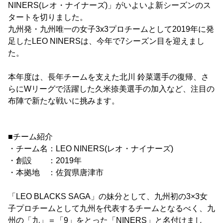
NINERS(レオ・ナイナーズ)」がいよいよ新シーズンのス
タートを切りました。
九州発・九州唯一の女子3x3プロチームとして2019年に発
足したLEO NINERSは、今年で7シーズン目を迎えまし
た。
本年度は、長年チームを支えた北川 鈴菜選手の復帰、さ
らにWリーグで活躍した久米捺美選手の加入など、注目の
布陣で新たな戦いに挑みます。
■チーム紹介
・チーム名：LEO NINERS(レオ・ナイナーズ)
・創設 ：2019年
・本拠地 ：佐賀県唐津市
「LEO BLACKS SAGA」の妹分として、九州初の3×3女
子プロチームとして九州を代表するチームとなるべく、九
州の「九」＝「9」をとった「NINERS」と名付けまし