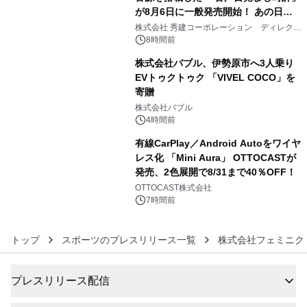
が8月6日に一般発売開始！ あの日の
4
大興奮が今甦る
株式会社 秀建コーポレーション ディレクト
アートギャラリー
8時間前
株式会社バブル、伊勢原市へ3人乗り
EVトゥクトゥク 「VIVEL COCO」を
寄贈
5
株式会社バブル
4時間前
有線CarPlay／Android Autoをワイヤ
レス化 「Mini Aura」 OTTOCASTが
発売、2色展開で8/31まで40％OFF！
6
OTTOCAST株式会社
7時間前
トップ
スポーツのプレスリリース一覧
株式会社フェミニク
プレスリリース配信