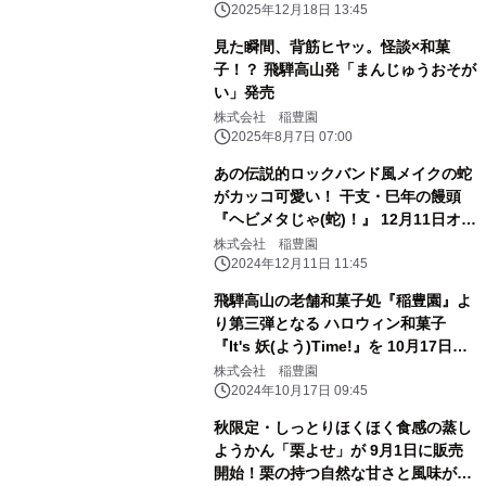
2025年12月18日 13:45
見た瞬間、背筋ヒヤッ。怪談×和菓
子！？ 飛騨高山発「まんじゅうおそが
い」発売
株式会社 稲豊園
2025年8月7日 07:00
あの伝説的ロックバンド風メイクの蛇
がカッコ可愛い！ 干支・巳年の饅頭
『ヘビメタじゃ(蛇)！』 12月11日オン
ライン先行予約販売開始
株式会社 稲豊園
2024年12月11日 11:45
飛騨高山の老舗和菓子処『稲豊園』よ
り第三弾となる ハロウィン和菓子
『It's 妖(よう)Time!』を 10月17日
(木)から10月31日(木)まで期間限定販
株式会社 稲豊園
売！
2024年10月17日 09:45
秋限定・しっとりほくほく食感の蒸し
ようかん「栗よせ」が 9月1日に販売
開始！栗の持つ自然な甘さと風味が特