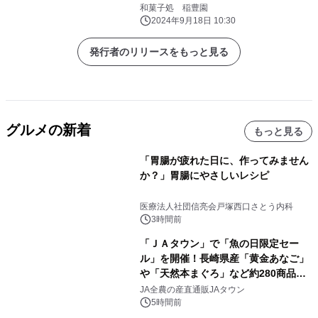
長
和菓子処 稲豊園
2024年9月18日 10:30
発行者のリリースをもっと見る
グルメの新着
もっと見る
「胃腸が疲れた日に、作ってみません
か？」胃腸にやさしいレシピ
医療法人社団信亮会戸塚西口さとう内科
3時間前
「ＪＡタウン」で「魚の日限定セー
ル」を開催！長崎県産「黄金あなご」
や「天然本まぐろ」など約280商品を
販売！～毎月１０日の定例企画～
JA全農の産直通販JAタウン
5時間前