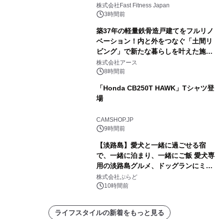
株式会社Fast Fitness Japan
3時間前
築37年の軽量鉄骨造戸建てをフルリノ
ベーション！内と外をつなぐ「土間リ
ビング」で新たな暮らしを叶えた施工
事例を株式会社アースが公開
株式会社アース
8時間前
「Honda CB250T HAWK」Tシャツ登
場
CAMSHOP.JP
9時間前
【淡路島】愛犬と一緒に過ごせる宿
で、一緒に泊まり、一緒にご飯 愛犬専
用の淡路島グルメ、ドッグランにミニ
プール グランピングとトレーラーハウ
株式会社ぷらど
スの2施設で
10時間前
ライフスタイルの新着をもっと見る