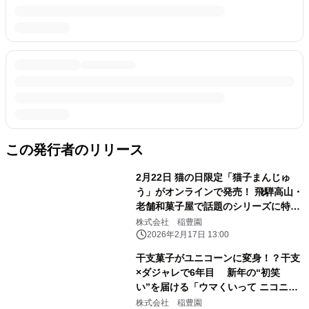
この発行者のリリース
2月22日 猫の日限定「猫子まんじゅ
う」がオンラインで発売！ 飛騨高山・
老舗和菓子屋で話題のシリーズに特別
な3匹が登場
株式会社 稲豊園
2026年2月17日 13:00
干支菓子がユニコーンに変身！？干支
×ダジャレで6年目 新年の“初笑
い”を届ける「ウマくいって ニコニコ
～ん！」 12月28日より期間限定販売
株式会社 稲豊園