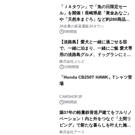
「ＪＡタウン」で「魚の日限定セー
ル」を開催！長崎県産「黄金あなご」
や「天然本まぐろ」など約280商品を
1
販売！～毎月１０日の定例企画～
JA全農の産直通販JAタウン
5時間前
【淡路島】愛犬と一緒に過ごせる宿
で、一緒に泊まり、一緒にご飯 愛犬専
用の淡路島グルメ、ドッグランにミニ
2
プール グランピングとトレーラーハウ
株式会社ぷらど
スの2施設で
10時間前
「Honda CB250T HAWK」Tシャツ登
場
3
CAMSHOP.JP
9時間前
築37年の軽量鉄骨造戸建てをフルリノ
ベーション！内と外をつなぐ「土間リ
ビング」で新たな暮らしを叶えた施工
4
事例を株式会社アースが公開
株式会社アース