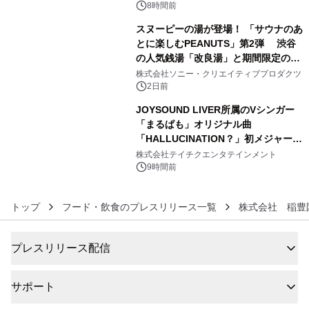
8時間前
スヌーピーの湯が登場！ 「サウナのあ
とに楽しむPEANUTS」第2弾 渋谷
の人気銭湯「改良湯」と期間限定のコ
5
ラボレーション サウナイキタイコラ
株式会社ソニー・クリエイティブプロダクツ
ボグッズも発売決定！
2日前
JOYSOUND LIVER所属のVシンガー
「まるぱも」オリジナル曲
「HALLUCINATION？」初メジャー配
6
信リリース決定！
株式会社テイチクエンタテインメント
9時間前
トップ
フード・飲食のプレスリリース一覧
株式会社 稲豊
プレスリリース配信
サポート