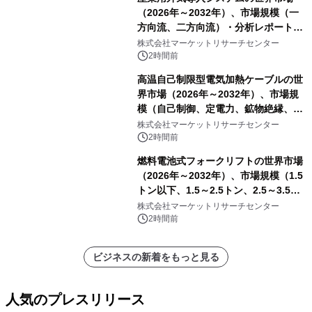
（2026年～2032年）、市場規模（一
方向流、二方向流）・分析レポートを
発表
株式会社マーケットリサーチセンター
2時間前
高温自己制限型電気加熱ケーブルの世
界市場（2026年～2032年）、市場規
模（自己制御、定電力、鉱物絶縁、表
皮効果）・分析レポートを発表
株式会社マーケットリサーチセンター
2時間前
燃料電池式フォークリフトの世界市場
（2026年～2032年）、市場規模（1.5
トン以下、1.5～2.5トン、2.5～3.5ト
ン、3.5～5.0トン、その他）・分析レ
株式会社マーケットリサーチセンター
ポートを発表
2時間前
ビジネスの新着をもっと見る
人気のプレスリリース