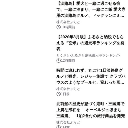
【淡路島】愛犬と一緒に過ごせる宿
で、一緒に泊まり、一緒にご飯 愛犬専
用の淡路島グルメ、ドッグランにミニ
プール グランピングとトレーラーハウ
株式会社ぷらど
スの2施設で
10時間前
【2026年8月版】ふるさと納税でもら
える『玄米』の還元率ランキングを発
表
とくさと-ふるさと納税還元率ランキング-
12時間前
時間に追われず、丸ごと1日淡路島グ
ルメと観光、レジャー施設で クラブハ
ウスのようなプールと、変わった形の
サウナも 「THE BOXY AWAJI」のお
株式会社ぷらど
得な素泊まり連泊プランで
1日前
北前船の歴史が息づく港町・三国湊で
上質な滞在を 「オーベルジュほまち
三國湊」 1泊2食付の旅行商品を発売
株式会社ぷらど
1日前