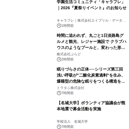
学園生活コミュニティ「キャラフレ」
｜2026『夏祭りイベント』のお知らせ
キャラフレ｜株式会社エイプリル・データ・
デザインズ
1時間前
時間に追われず、丸ごと1日淡路島グ
ルメと観光、レジャー施設で クラブハ
ウスのようなプールと、変わった形の
サウナも 「THE BOXY AWAJI」のお
株式会社ぷらど
得な素泊まり連泊プランで
2時間前
眠りづらさの正体──シリーズ第三回
浅い呼吸が"二酸化炭素過剰"を生み、
爆睡型の危険な眠りをつくる構造を解
説
トラタニ株式会社
7時間前
【名城大学】ボランティア協議会が熊
本地震で募金活動を実施
学校法人 名城大学
7時間前