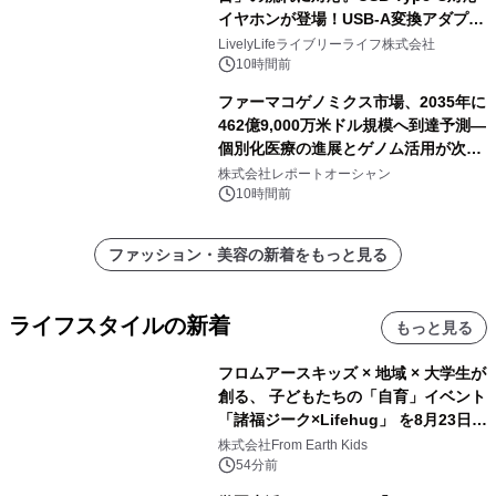
イヤホンが登場！USB-A変換アダプタ
ー付きでスマホからパソコンまで幅広
LivelyLifeライブリーライフ株式会社
く活用可能
10時間前
ファーマコゲノミクス市場、2035年に
462億9,000万米ドル規模へ到達予測―
個別化医療の進展とゲノム活用が次世
代ヘルスケア投資を加速
株式会社レポートオーシャン
10時間前
ファッション・美容の新着をもっと見る
ライフスタイルの新着
もっと見る
フロムアースキッズ × 地域 × 大学生が
創る、 子どもたちの「自育」イベント
「諸福ジーク×Lifehug」 を8月23日
(日)開催
株式会社From Earth Kids
54分前