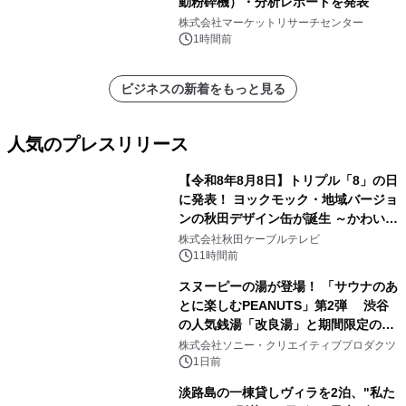
動粉砕機）・分析レポートを発表
株式会社マーケットリサーチセンター
1時間前
ビジネスの新着をもっと見る
人気のプレスリリース
【令和8年8月8日】トリプル「8」の日
に発表！ ヨックモック・地域バージョ
ンの秋田デザイン缶が誕生 ～かわいい
1
秋田犬の子犬と秋田の四季と名所を巡
株式会社秋田ケーブルテレビ
るパッケージ～ 9月1日(火)秋田県内で
11時間前
販売開始
スヌーピーの湯が登場！ 「サウナのあ
とに楽しむPEANUTS」第2弾 渋谷
の人気銭湯「改良湯」と期間限定のコ
2
ラボレーション サウナイキタイコラ
株式会社ソニー・クリエイティブプロダクツ
ボグッズも発売決定！
1日前
淡路島の一棟貸しヴィラを2泊、"私た