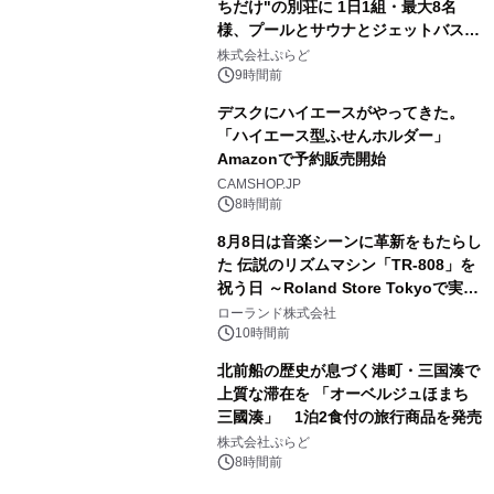
ちだけ"の別荘に 1日1組・最大8名
様、プールとサウナとジェットバス付
3
きで Villa Mon Temps AWAJIの連泊
株式会社ぷらど
素泊りプラン
9時間前
デスクにハイエースがやってきた。
「ハイエース型ふせんホルダー」
Amazonで予約販売開始
4
CAMSHOP.JP
8時間前
8月8日は音楽シーンに革新をもたらし
た 伝説のリズムマシン「TR-808」を
祝う日 ～Roland Store Tokyoで実機
5
を展示しての 記念キャンペーンを開
ローランド株式会社
催 英国ラジオ「NTS」の 特別プログ
10時間前
ラムや、「TR-808」を愛する伝説的
北前船の歴史が息づく港町・三国湊で
アーティストを フィーチャーしたアニ
上質な滞在を 「オーベルジュほまち
メーションを公開～
三國湊」 1泊2食付の旅行商品を発売
6
株式会社ぷらど
8時間前