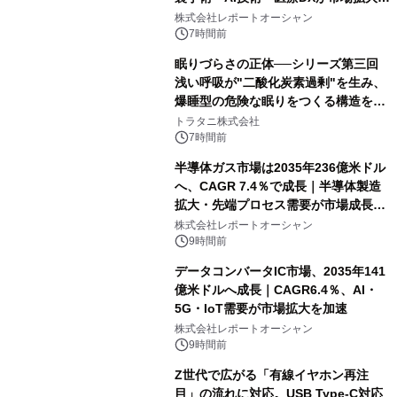
牽引
株式会社レポートオーシャン
7時間前
眠りづらさの正体──シリーズ第三回
浅い呼吸が"二酸化炭素過剰"を生み、
爆睡型の危険な眠りをつくる構造を解
説
トラタニ株式会社
7時間前
半導体ガス市場は2035年236億米ドル
へ、CAGR 7.4％で成長｜半導体製造
拡大・先端プロセス需要が市場成長を
加速
株式会社レポートオーシャン
9時間前
データコンバータIC市場、2035年141
億米ドルへ成長｜CAGR6.4％、AI・
5G・IoT需要が市場拡大を加速
株式会社レポートオーシャン
9時間前
Z世代で広がる「有線イヤホン再注
目」の流れに対応。USB Type-C対応