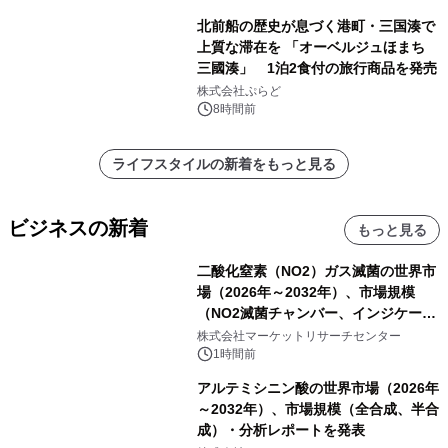
北前船の歴史が息づく港町・三国湊で
上質な滞在を 「オーベルジュほまち
三國湊」 1泊2食付の旅行商品を発売
株式会社ぷらど
8時間前
ライフスタイルの新着をもっと見る
ビジネスの新着
もっと見る
二酸化窒素（NO2）ガス滅菌の世界市
場（2026年～2032年）、市場規模
（NO2滅菌チャンバー、インジケータ
ーおよびモニタリングシステム、その
株式会社マーケットリサーチセンター
他）・分析レポートを発表
1時間前
アルテミシニン酸の世界市場（2026年
～2032年）、市場規模（全合成、半合
成）・分析レポートを発表