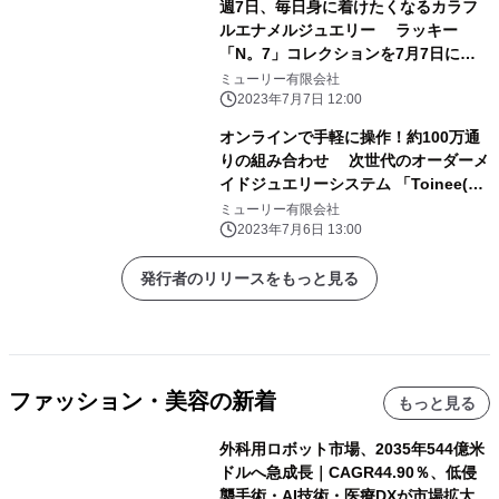
週7日、毎日身に着けたくなるカラフ
ルエナメルジュエリー ラッキー
「N。7」コレクションを7月7日に発
表
ミューリー有限会社
2023年7月7日 12:00
オンラインで手軽に操作！約100万通
りの組み合わせ 次世代のオーダーメ
イドジュエリーシステム 「Toinee(と
わにー)」7月7日(金)誕生！ ～自分だ
ミューリー有限会社
けの一生のパートナーとなるジュエリ
2023年7月6日 13:00
ーを～
発行者のリリースをもっと見る
ファッション・美容の新着
もっと見る
外科用ロボット市場、2035年544億米
ドルへ急成長｜CAGR44.90％、低侵
襲手術・AI技術・医療DXが市場拡大を