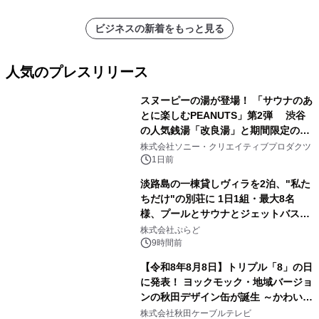
ビジネスの新着をもっと見る
人気のプレスリリース
スヌーピーの湯が登場！ 「サウナのあ
とに楽しむPEANUTS」第2弾 渋谷
の人気銭湯「改良湯」と期間限定のコ
1
ラボレーション サウナイキタイコラ
株式会社ソニー・クリエイティブプロダクツ
ボグッズも発売決定！
1日前
淡路島の一棟貸しヴィラを2泊、"私た
ちだけ"の別荘に 1日1組・最大8名
様、プールとサウナとジェットバス付
2
きで Villa Mon Temps AWAJIの連泊
株式会社ぷらど
素泊りプラン
9時間前
【令和8年8月8日】トリプル「8」の日
に発表！ ヨックモック・地域バージョ
ンの秋田デザイン缶が誕生 ～かわいい
3
秋田犬の子犬と秋田の四季と名所を巡
株式会社秋田ケーブルテレビ