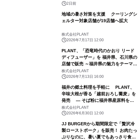
2日前
地域の暑さ対策を支援 クーリングシ
ェルター対象店舗が19店舗へ拡大
株式会社PLANT
2026年7月17日 12:00
PLANT、「恐竜時代のかおり リード
ディフューザー」を 福井県、石川県の
店舗で販売 ～福井県の魅力をテーマに
開発された香りをご家庭でも～
株式会社PLANT
2026年7月13日 16:00
福井の郷土料理を手軽に PLANT、
辛味大根が香る「越前おろし蕎麦」を
発売 ― そば粉に福井県産原料を
100％使用、本格仕立ての味わい ―
株式会社PLANT
2026年6月30日 12:00
JJ BURGERから期間限定で「贅沢冷
製ローストポーク」を販売！ お肉たっ
ぷりなのに、暑い夏でもあっさり食べ