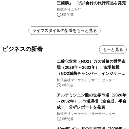
三國湊」 1泊2食付の旅行商品を発売
株式会社ぷらど
8時間前
ライフスタイルの新着をもっと見る
ビジネスの新着
もっと見る
二酸化窒素（NO2）ガス滅菌の世界市
場（2026年～2032年）、市場規模
（NO2滅菌チャンバー、インジケータ
ーおよびモニタリングシステム、その
株式会社マーケットリサーチセンター
他）・分析レポートを発表
1時間前
アルテミシニン酸の世界市場（2026年
～2032年）、市場規模（全合成、半合
成）・分析レポートを発表
株式会社マーケットリサーチセンター
1時間前
ガーデンウッドの世界市場（2026年～