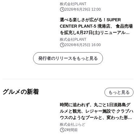
られる味わい
株式会社PLANT
2026年6月29日 12:00
選べる楽しさが広がる！SUPER
CENTER PLANT-5 境港店、 食品売場
を拡充し6月27日(土)リニューアルオ
ープン！
株式会社PLANT
2026年6月25日 16:00
発行者のリリースをもっと見る
グルメの新着
もっと見る
時間に追われず、丸ごと1日淡路島グ
ルメと観光、レジャー施設で クラブハ
ウスのようなプールと、変わった形の
サウナも 「THE BOXY AWAJI」のお
株式会社ぷらど
得な素泊まり連泊プランで
2時間前