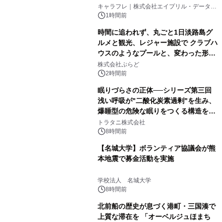
キャラフレ｜株式会社エイプリル・データ・
デザインズ
1時間前
時間に追われず、丸ごと1日淡路島グ
ルメと観光、レジャー施設で クラブハ
ウスのようなプールと、変わった形の
サウナも 「THE BOXY AWAJI」のお
株式会社ぷらど
得な素泊まり連泊プランで
2時間前
眠りづらさの正体──シリーズ第三回
浅い呼吸が"二酸化炭素過剰"を生み、
爆睡型の危険な眠りをつくる構造を解
説
トラタニ株式会社
8時間前
【名城大学】ボランティア協議会が熊
本地震で募金活動を実施
学校法人 名城大学
8時間前
北前船の歴史が息づく港町・三国湊で
上質な滞在を 「オーベルジュほまち