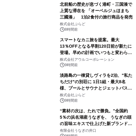
北前船の歴史が息づく港町・三国湊で
上質な滞在を 「オーベルジュほまち
三國湊」 1泊2食付の旅行商品を発売
株式会社ぷらど
8時間前
スマートなカニ旅を提案。最大
13％OFFとなる早割120日前が新たに
登場。早めの計画でいつもと変わらぬ
大人の冬旅を。ー夕日ヶ浦温泉「佳松
株式会社アウルコーポレーション
苑 別邸ふうか」ー
9時間前
淡路島の一棟貸しヴィラを2泊、"私た
ちだけ"の別荘に 1日1組・最大8名
様、プールとサウナとジェットバス付
きで Villa Mon Temps AWAJIの連泊
株式会社ぷらど
素泊りプラン
9時間前
“素材の次は、たれで勝負。”全国約
5％の浜名湖産うなぎを、 うなぎの頭
の旨味エキスで仕上げた新ブランド
「井口の誉」誕生
有限会社うなぎの井口
9時間前