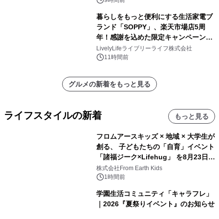
暮らしをもっと便利にする生活家電ブ
ランド「SOPPY」、楽天市場店5周
年！感謝を込めた限定キャンペーンを
8月10日より開催
LivelyLifeライブリーライフ株式会社
11時間前
グルメの新着をもっと見る
ライフスタイルの新着
もっと見る
フロムアースキッズ × 地域 × 大学生が
創る、 子どもたちの「自育」イベント
「諸福ジーク×Lifehug」 を8月23日
(日)開催
株式会社From Earth Kids
1時間前
学園生活コミュニティ「キャラフレ」
｜2026『夏祭りイベント』のお知らせ