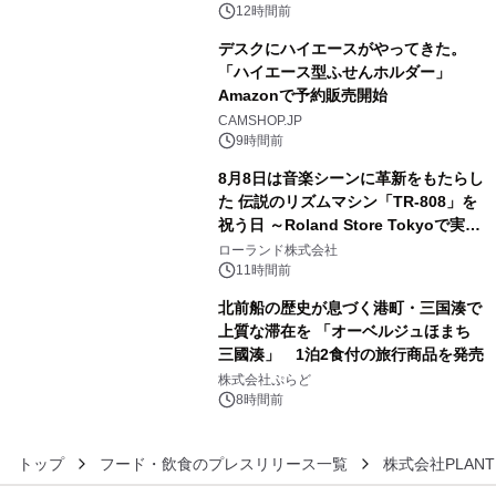
るパッケージ～ 9月1日(火)秋田県内で
12時間前
販売開始
デスクにハイエースがやってきた。
「ハイエース型ふせんホルダー」
Amazonで予約販売開始
4
CAMSHOP.JP
9時間前
8月8日は音楽シーンに革新をもたらし
た 伝説のリズムマシン「TR-808」を
祝う日 ～Roland Store Tokyoで実機
5
を展示しての 記念キャンペーンを開
ローランド株式会社
催 英国ラジオ「NTS」の 特別プログ
11時間前
ラムや、「TR-808」を愛する伝説的
北前船の歴史が息づく港町・三国湊で
アーティストを フィーチャーしたアニ
上質な滞在を 「オーベルジュほまち
メーションを公開～
三國湊」 1泊2食付の旅行商品を発売
6
株式会社ぷらど
8時間前
トップ
フード・飲食のプレスリリース一覧
株式会社PLANT