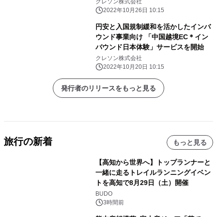
望」セミナー 11月10日・22日にオ
クレソン株式会社
ンライン(Zoom)で開催
2022年10月26日 10:15
円安と入国規制緩和を活かしたインバ
ウンド事業向け 「中国越境EC＊イン
バウンド日本体験」サービスを開始
クレソン株式会社
2022年10月20日 10:15
発行者のリリースをもっと見る
旅行の新着
もっと見る
【高知から世界へ】トップランナーと
一緒に走るトレイルランニングイベン
トを高知で8月29日（土）開催
BUDO
3時間前