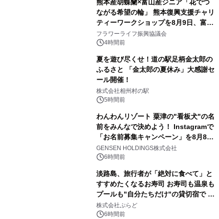
熊本産胡蝶蘭×富山産ジニア「花でつ
ながる希望の輪」 熊本復興支援チャリ
ティーワークショップを8月9日、富
山・射水で開催
フラワーライフ振興協議会
4時間前
夏を遊び尽くせ！道の駅足柄金太郎の
ふるさと 「金太郎の夏休み」大感謝セ
ール開催！
株式会社相州村の駅
5時間前
わんわんリゾート 粟津の"看板犬"の名
前をみんなで決めよう！ Instagramで
「お名前募集キャンペーン」を8月8日
(土)より開催
GENSEN HOLDINGS株式会社
6時間前
淡路島、旅行者が「絶対に食べて」と
すすめたくなるお寿司 お寿司も温泉も
プールも"自分たちだけ"の貸切宿で 1
日1組限定「岩屋温泉 絵島別庭 海と
株式会社ぷらど
森」の握り寿司プラン
6時間前