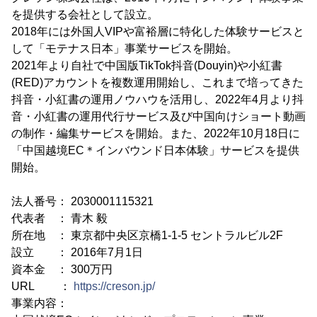
を提供する会社として設立。
2018年には外国人VIPや富裕層に特化した体験サービスと
して「モテナス日本」事業サービスを開始。
2021年より自社で中国版TikTok抖音(Douyin)や小紅書
(RED)アカウントを複数運用開始し、これまで培ってきた
抖音・小紅書の運用ノウハウを活用し、2022年4月より抖
音・小紅書の運用代行サービス及び中国向けショート動画
の制作・編集サービスを開始。また、2022年10月18日に
「中国越境EC＊インバウンド日本体験」サービスを提供
開始。
法人番号： 2030001115321
代表者 ： 青木 毅
所在地 ： 東京都中央区京橋1-1-5 セントラルビル2F
設立 ： 2016年7月1日
資本金 ： 300万円
URL ：
https://creson.jp/
事業内容：