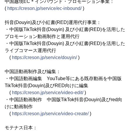
中国越境EC＊インバウンド・プロモーション事業：
(
https://creson.jp/service/ec-inbound/
)
抖音(Douyin)及び小紅書(RED)運用代行事業：
・中国版TikTok抖音(Douyin) 及び小紅書(RED)を活用した
プロモーション動画制作と運用代行
・中国版TikTok抖音(Douyin) 及び小紅書(RED)を活用した
ライブコマース運用代行
(
https://creson.jp/service/douyin/
)
中国語動画制作及び編集：
・中国語動画編集 YouTube等にある既存動画を中国版
TikTok抖音(Douyin)及びRED向けに編集
(
https://creson.jp/service/video-edit/
)
・中国語動画制作 中国版TikTok抖音(Douyin)及びred向
けに動画制作
(
https://creson.jp/service/video-create/
)
モテナス日本：