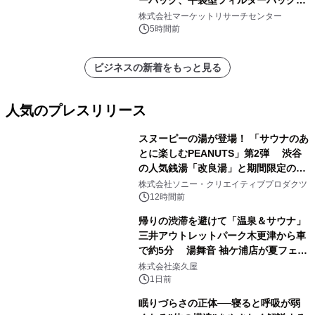
ーバッグ、平袋型フィルターバッグ、
プリーツフィルターバッグ、その
株式会社マーケットリサーチセンター
他）・分析レポートを発表
5時間前
ビジネスの新着をもっと見る
人気のプレスリリース
スヌーピーの湯が登場！ 「サウナのあ
とに楽しむPEANUTS」第2弾 渋谷
の人気銭湯「改良湯」と期間限定のコ
1
ラボレーション サウナイキタイコラ
株式会社ソニー・クリエイティブプロダクツ
ボグッズも発売決定！
12時間前
帰りの渋滞を避けて「温泉＆サウナ」
三井アウトレットパーク木更津から車
で約5分 湯舞音 袖ケ浦店が夏フェア
2
メニューを提供
株式会社楽久屋
1日前
眠りづらさの正体──寝ると呼吸が弱