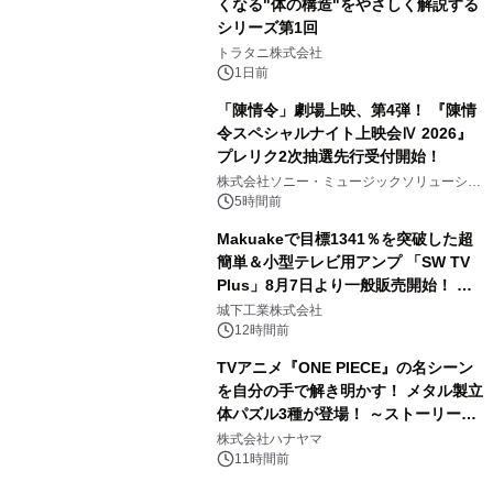
くなる"体の構造"をやさしく解説する
シリーズ第1回
3
トラタニ株式会社
1日前
「陳情令」劇場上映、第4弾！ 『陳情
令スペシャルナイト上映会Ⅳ 2026』
プレリク2次抽選先行受付開始！
4
株式会社ソニー・ミュージックソリューショ
ンズ
5時間前
Makuakeで目標1341％を突破した超
簡単＆小型テレビ用アンプ 「SW TV
Plus」8月7日より一般販売開始！ ケ
5
ーブル1本つなぐだけ、テレビの音が
城下工業株式会社
ぐっと豊かに
12時間前
TVアニメ『ONE PIECE』の名シーン
を自分の手で解き明かす！ メタル製立
体パズル3種が登場！ ～ストーリーと
6
ギミックが融合した 大人の体験型パズ
株式会社ハナヤマ
ルが8月7日(金)12時より先行予約受付
11時間前
開始～