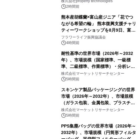
PropTechはどう組み替えるか）｜
株式会社property technologies
PropTech-Lab
2時間前
熊本産胡蝶蘭×富山産ジニア「花でつ
ながる希望の輪」 熊本復興支援チャリ
ティーワークショップを8月9日、富
山・射水で開催
フラワーライフ振興協議会
4時間前
耐性基準の世界市場（2026年～2032
年）、市場規模（国家標準、一級標
準、二級標準、作業標準）・分析レポ
ートを発表
株式会社マーケットリサーチセンター
5時間前
スキンケア製品パッケージングの世界
市場（2026年～2032年）、市場規模
（ガラス包装、金属包装、プラスチッ
ク包装、その他）・分析レポートを発
株式会社マーケットリサーチセンター
表
5時間前
PPS集塵バッグの世界市場（2026年～
2032年）、市場規模（円筒形フィルタ