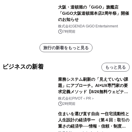
大阪・道頓堀の「GiGO」旗艦店
「GiGO大阪道頓堀本店2周年祭」開催
のお知らせ
株式会社GENDA GiGO Entertainment
7時間前
旅行の新着をもっと見る
ビジネスの新着
もっと見る
業務システム刷新の「見えていない課
題」にアプローチ。AI×UX専門家の要
求定義メソッド【8/26無料ウェビナ
ー】株式会社PIVOT
株式会社PIVOT＜PR＞
2時間前
住まいを選び直す自由 ー住宅流動性と
人生設計の経済学ー （第４回：取引の
重さの経済学──情報・信頼・制度を