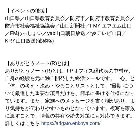
【イベントの後援】
山口県／山口県教育委員会／防府市／防府市教育委員会／
防府市社会福祉協議会／山口新聞社／FMY エフエム山口
／FMわっしょい／yab山口朝日放送／tysテレビ山口／
KRY山口放送(敬称略)
【ありがとうノート(R)とは】
ありがとうノート(R)とは、FPオフィス縁代表の中村が、
自身の経験を元に独自開発した終活ツールです。「心」と
「体」の考え・決め・やることリストとして、“最期”につ
いて厳選した重要な項目だけを、簡単に書ける仕様になっ
ています。また、家族へのメッセージを書く欄があり、よ
り気持ちが伝わりやすいものとなっています。複写を家族
に渡すことで、情報の共有や紛失対策にも対応できます。
詳しくはこちら
https://arigato.enkoya.com/