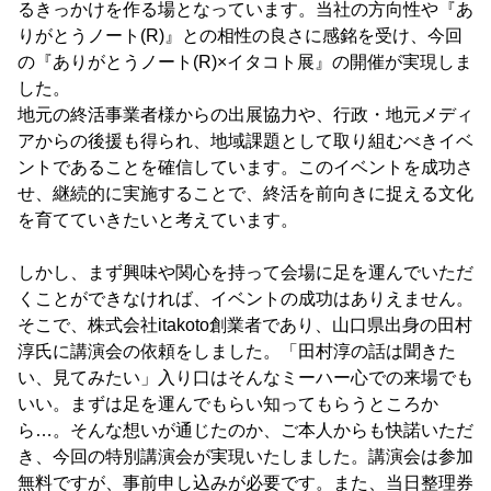
るきっかけを作る場となっています。当社の方向性や『あ
りがとうノート(R)』との相性の良さに感銘を受け、今回
の『ありがとうノート(R)×イタコト展』の開催が実現しま
した。
地元の終活事業者様からの出展協力や、行政・地元メディ
アからの後援も得られ、地域課題として取り組むべきイベ
ントであることを確信しています。このイベントを成功さ
せ、継続的に実施することで、終活を前向きに捉える文化
を育てていきたいと考えています。
しかし、まず興味や関心を持って会場に足を運んでいただ
くことができなければ、イベントの成功はありえません。
そこで、株式会社itakoto創業者であり、山口県出身の田村
淳氏に講演会の依頼をしました。「田村淳の話は聞きた
い、見てみたい」入り口はそんなミーハー心での来場でも
いい。まずは足を運んでもらい知ってもらうところか
ら…。そんな想いが通じたのか、ご本人からも快諾いただ
き、今回の特別講演会が実現いたしました。講演会は参加
無料ですが、事前申し込みが必要です。また、当日整理券