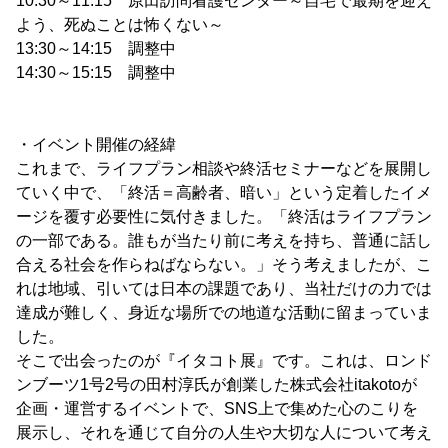
10:30～11:15 原田訪問看護センター～自宅で最期を迎え
よう、死ぬことは怖くない～
13:30～14:15 調整中
14:30～15:15 調整中
・イベント開催の経緯
これまで、ライフプラン相談や終活セミナーなどを展開し
ていく中で、「終活＝高齢者、暗い」という定着したイメ
ージを覆す必要性に気付きました。「終活はライフプラン
の一部である。誰もが当たり前に考えを持ち、普通に話し
合える社会を作らねばならない。」そう考えましたが、こ
れは地域、引いては日本の課題であり、当社だけの力では
達成が難しく、身近な場所での地道な活動に留まっていま
した。
そこで出会ったのが『イタコト展』です。これは、ロンド
ンブーツ1号2号の田村淳氏が創業した株式会社itakotoが
企画・運営するイベントで、SNS上で集めた心のこりを
展示し、それを通じて自分の人生や大切な人について考え