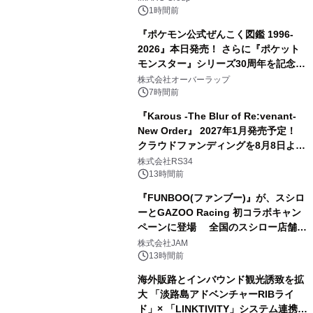
1時間前
『ポケモン公式ぜんこく図鑑 1996-
2026』本日発売！ さらに『ポケット
モンスター』シリーズ30周年を記念し
た画集『ポケットモンスター ビジュア
株式会社オーバーラップ
ルアートブック』の発売決定！ 2026
7時間前
年12月18日（金）、3冊同時発売！
『Karous -The Blur of Re:venant-
New Order』 2027年1月発売予定！
クラウドファンディングを8月8日より
開始
株式会社RS34
13時間前
『FUNBOO(ファンブー)』が、スシロ
ーとGAZOO Racing 初コラボキャン
ペーンに登場 全国のスシロー店舗で
GR 4車種の FUNBOO(ミニカー)付き
株式会社JAM
メニューが展開されます
13時間前
海外販路とインバウンド観光誘致を拡
大 「淡路島アドベンチャーRIBライ
ド」× 「LINKTIVITY」システム連携を