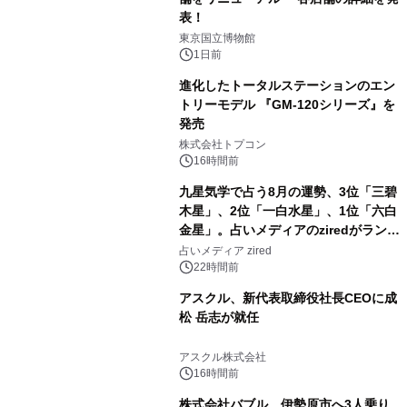
表！
2
東京国立博物館
1日前
進化したトータルステーションのエン
トリーモデル 『GM-120シリーズ』を
発売
3
株式会社トプコン
16時間前
九星気学で占う8月の運勢、3位「三碧
木星」、2位「一白水星」、1位「六白
金星」。占いメディアのziredがランキ
4
ングを発表
占いメディア zired
22時間前
アスクル、新代表取締役社長CEOに成
松 岳志が就任
5
アスクル株式会社
16時間前
株式会社バブル、伊勢原市へ3人乗り