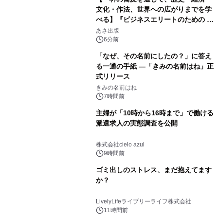
文化・作法、世界への広がりまでを学
べる】『ビジネスエリートのための 教
養としての蕎麦』2026年8月25日
あさ出版
（火）発売
6分前
「なぜ、その名前にしたの？」に答え
る一通の手紙 ―「きみの名前はね」正
式リリース
きみの名前はね
7時間前
主婦が「10時から16時まで」で働ける
派遣求人の実態調査を公開
株式会社cielo azul
9時間前
ゴミ出しのストレス、まだ抱えてます
か？
LivelyLifeライブリーライフ株式会社
11時間前