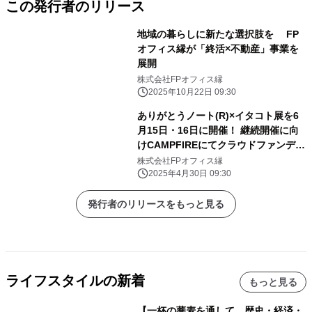
この発行者のリリース
地域の暮らしに新たな選択肢を FP
オフィス縁が「終活×不動産」事業を
展開
株式会社FPオフィス縁
2025年10月22日 09:30
ありがとうノート(R)×イタコト展を6
月15日・16日に開催！ 継続開催に向
けCAMPFIREにてクラウドファンディ
ングも開始
株式会社FPオフィス縁
2025年4月30日 09:30
発行者のリリースをもっと見る
ライフスタイルの新着
もっと見る
【一杯の蕎麦を通して、歴史・経済・