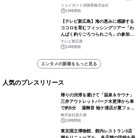
開始！
ジョイポート淡路島株式会社
14時間前
【テレビ新広島】海の恵みに感謝する
ココロを育むフィッシングツアー「わ
んぱく釣りごろつられごろ」の参加小
学生を募集
テレビ新広島
14時間前
エンタメの新着をもっと見る
人気のプレスリリース
帰りの渋滞を避けて「温泉＆サウナ」
三井アウトレットパーク木更津から車
で約5分 湯舞音 袖ケ浦店が夏フェア
1
メニューを提供
株式会社楽久屋
19時間前
東京国立博物館、館内レストラン3店
舗をリニューアル 各店舗の詳細を発