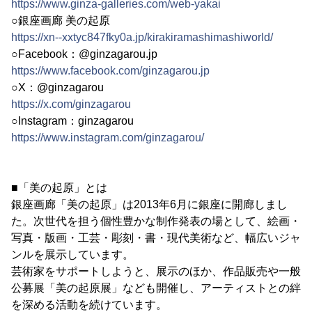
https://www.ginza-galleries.com/web-yakai
○銀座画廊 美の起原
https://xn--xxtyc847fky0a.jp/kirakiramashimashiworld/
○Facebook：@ginzagarou.jp
https://www.facebook.com/ginzagarou.jp
○X：@ginzagarou
https://x.com/ginzagarou
○Instagram：ginzagarou
https://www.instagram.com/ginzagarou/
■「美の起原」とは
銀座画廊「美の起原」は2013年6月に銀座に開廊しまし
た。次世代を担う個性豊かな制作発表の場として、絵画・
写真・版画・工芸・彫刻・書・現代美術など、幅広いジャ
ンルを展示しています。
芸術家をサポートしようと、展示のほか、作品販売や一般
公募展「美の起原展」なども開催し、アーティストとの絆
を深める活動を続けています。