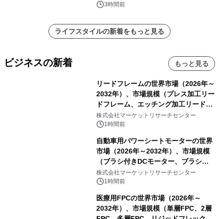
3時間前
ライフスタイルの新着をもっと見る
ビジネスの新着
もっと見る
リードフレームの世界市場（2026年～
2032年）、市場規模（プレス加工リー
ドフレーム、エッチング加工リードフ
レーム）・分析レポートを発表
株式会社マーケットリサーチセンター
1時間前
自動車用パワーシートモーターの世界
市場（2026年～2032年）、市場規模
（ブラシ付きDCモーター、ブラシレ
スDCモーター）・分析レポートを発
株式会社マーケットリサーチセンター
表
1時間前
医療用FPCの世界市場（2026年～
2032年）、市場規模（単層FPC、2層
FPC、多層FPC、リジッドフレックス