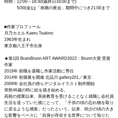
時間：12:00～18:30(最終日16:00まで)
5/30(金)は「画廊の夜会」期間中につき21:00まで
■作家プロフィール
月乃カエル Kaeru Tsukino
1963年生まれ
東京都八王子市出身
★第1回 BrainBrunn ART AWARD2022：Brunn大賞 受賞
作家
2019年 前職を退職し作家活動に専任
2014年 初個展を開催 北品川 gallery201／東京
2009年 会社員の傍らデジタルイラスト制作開始
突然46歳の時に絵を描き始める。
高校の授業以来、美術教育を受けることなく就職し会社員
生活を送っていた彼にとって、「子供の頃の忘れ物を取り
に戻るような感覚」だったという。以来、幼少の頃の大き
な影響をベースに「自身が存在する世界について知りた