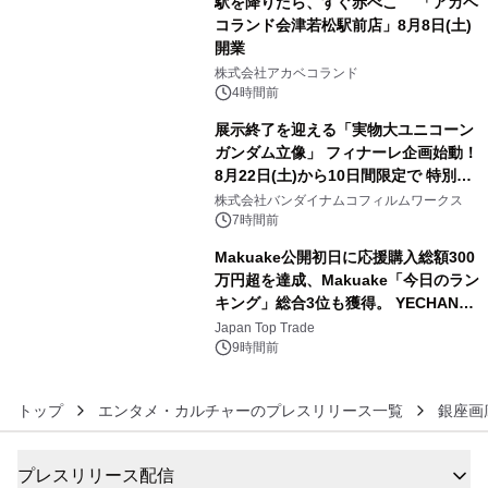
駅を降りたら、すぐ赤べこ 「アカベ
コランド会津若松駅前店」8月8日(土)
開業
4
株式会社アカベコランド
4時間前
展示終了を迎える「実物大ユニコーン
ガンダム立像」 フィナーレ企画始動！
8月22日(土)から10日間限定で 特別映
5
像『UNICORN GUNDAM Statue ―
株式会社バンダイナムコフィルムワークス
BEYOND POSSIBILITY ―』を上映！
7時間前
Makuake公開初日に応援購入総額300
万円超を達成、Makuake「今日のラン
キング」総合3位も獲得。 YECHAN音
6
浴シンギングボウル第2弾の大型サイ
Japan Top Trade
ズ（XL・2XL・3XL）を先行販売中
9時間前
トップ
エンタメ・カルチャーのプレスリリース一覧
銀座画
プレスリリース配信