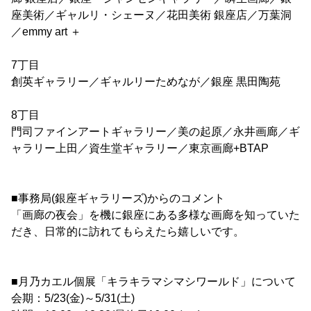
座美術／ギャルリ・シェーヌ／花田美術 銀座店／万葉洞
／emmy art ＋
7丁目
創英ギャラリー／ギャルリーためなが／銀座 黒田陶苑
8丁目
門司ファインアートギャラリー／美の起原／永井画廊／ギ
ャラリー上田／資生堂ギャラリー／東京画廊+BTAP
■事務局(銀座ギャラリーズ)からのコメント
「画廊の夜会」を機に銀座にある多様な画廊を知っていた
だき、日常的に訪れてもらえたら嬉しいです。
■月乃カエル個展「キラキラマシマシワールド」について
会期：5/23(金)～5/31(土)