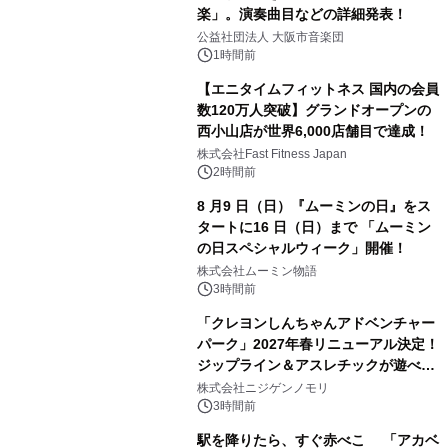
楽」。演奏曲目などの詳細発表！
公益社団法人 大阪市音楽団
1時間前
【エニタイムフィットネス 国内の会員
数120万人突破】グランドオープンの
西小山店が世界6,000店舗目で達成！
株式会社Fast Fitness Japan
2時間前
8 月9 日（日）『ムーミンの日』をス
タートに16 日（日）まで 「ムーミン
の日スペシャルウィーク」開催！
株式会社ムーミン物語
3時間前
「クレヨンしんちゃんアドベンチャー
パーク」2027年春リニューアル決定！
ジップライン＆アスレチックが遊べる
のは今年が最後！ 「ラスト！ドキがム
株式会社ニジゲンノモリ
ネムネ～大作戦！」始動
3時間前
駅を降りたら、すぐ赤べこ 「アカベ