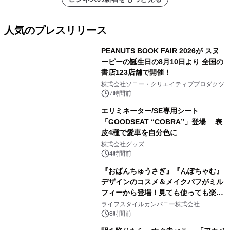
人気のプレスリリース
PEANUTS BOOK FAIR 2026が スヌ
ーピーの誕生日の8月10日より 全国の
書店123店舗で開催！
1
株式会社ソニー・クリエイティブプロダクツ
7時間前
エリミネーター/SE専用シート
「GOODSEAT “COBRA”」登場 表
皮4種で愛車を自分色に
2
株式会社グッズ
4時間前
『おぱんちゅうさぎ』『んぽちゃむ』
デザインのコスメ＆メイクパフがミル
フィーから登場！見ても使っても楽し
3
い、ポップでキュートなコレクショ
ライフスタイルカンパニー株式会社
ン。
8時間前