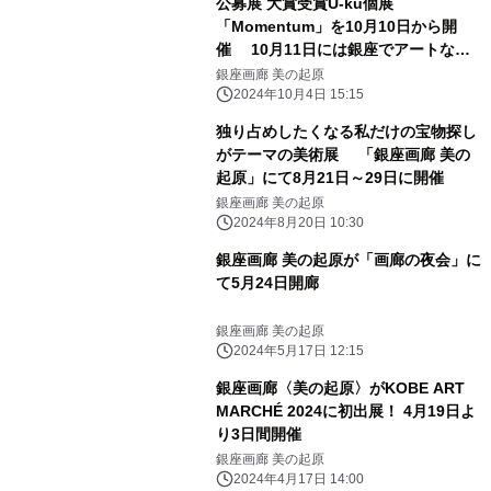
公募展 大賞受賞U-ku個展
「Momentum」を10月10日から開
催 10月11日には銀座でアートな一
夜を過ごすイベントも実施
銀座画廊 美の起原
2024年10月4日 15:15
独り占めしたくなる私だけの宝物探し
がテーマの美術展 「銀座画廊 美の
起原」にて8月21日～29日に開催
銀座画廊 美の起原
2024年8月20日 10:30
銀座画廊 美の起原が「画廊の夜会」に
て5月24日開廊
銀座画廊 美の起原
2024年5月17日 12:15
銀座画廊〈美の起原〉がKOBE ART
MARCHÉ 2024に初出展！ 4月19日よ
り3日間開催
銀座画廊 美の起原
2024年4月17日 14:00