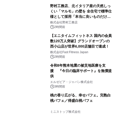
野村工務店、北イタリア産の天然しっ
くい「マルモ」の壁を 全住宅で標準仕
様として採用「本当に良いものだけに
こだわる」
株式会社野村工務店
2時間前
【エニタイムフィットネス 国内の会員
数120万人突破】グランドオープンの
西小山店が世界6,000店舗目で達成！
株式会社Fast Fitness Japan
2時間前
令和8年熊本地震の被災地医療を支
援 『今日の臨床サポート』を無償提
供
エルゼビア・ジャパン株式会社
3時間前
桃の香り広がる、幸せパフェ。完熟白
桃パフェ／得盛白桃パフェ
ミニストップ株式会社