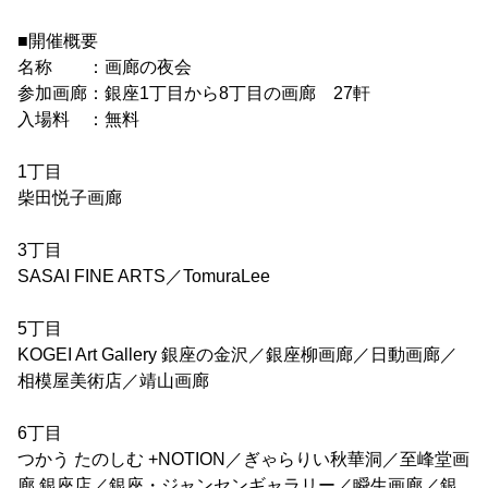
■開催概要
名称 ：画廊の夜会
参加画廊：銀座1丁目から8丁目の画廊 27軒
入場料 ：無料
1丁目
柴田悦子画廊
3丁目
SASAI FINE ARTS／TomuraLee
5丁目
KOGEI Art Gallery 銀座の金沢／銀座柳画廊／日動画廊／
相模屋美術店／靖山画廊
6丁目
つかう たのしむ +NOTION／ぎゃらりい秋華洞／至峰堂画
廊 銀座店／銀座・ジャンセンギャラリー／瞬生画廊／銀