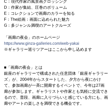
C：現代作家の風景画クロッシング
D：作家が集結、圧巻のボリューム
E：コレクションで画廊のカラーを知る
F：The絵画：画面に込められた魅力
G：多ジャンル満喫のアートクルーズ
「画廊の夜会」のホームページ
https://www.ginza-galleries.com/web-yakai
※ギャラリー巡りツアーはここから申し込めます
■「画廊の夜会」とは
銀座のギャラリーで構成された任意団体「銀座ギャラリー
ズ」が、2004年からスタートした、夕方から夜にかけ
て、参加画廊が一斉に開廊するイベントで、今年は27画
廊が参加します。ギャラリストや作家とも気軽に交流でき
るので、普段、画廊に入りづらいと感じている方にも、画
廊やアートの楽しさを満喫できる機会です。