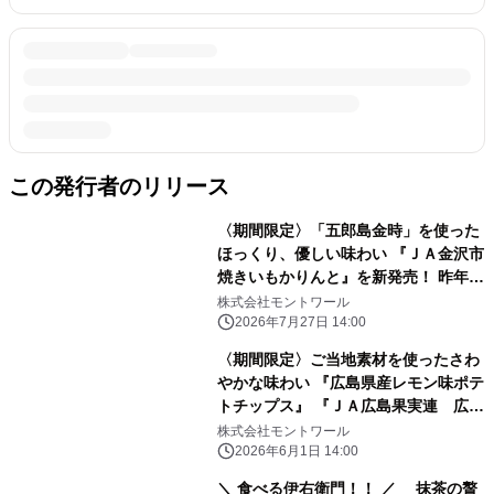
この発行者のリリース
〈期間限定〉「五郎島金時」を使った
ほっくり、優しい味わい 『ＪＡ金沢市
焼きいもかりんと』を新発売！ 昨年好
評の『ＪＡ金沢市 焼きいもばうむ』も
株式会社モントワール
再発売
2026年7月27日 14:00
〈期間限定〉ご当地素材を使ったさわ
やかな味わい 『広島県産レモン味ポテ
トチップス』 『ＪＡ広島果実連 広島
県産レモンチーズアーモンド』 2026
株式会社モントワール
年6月8日(月)から全国で発売
2026年6月1日 14:00
＼ 食べる伊右衛門！！ ／ 抹茶の贅