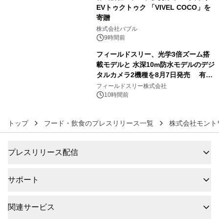
EVトゥクトゥク 「VIVEL COCO」を
寄贈
5
株式会社バブル
9時間前
フィールドスリー、光学3倍ズーム搭
載モデルと 水深10m防水モデルのデジ
タルカメラ2機種を8月7日発売 有効
6
約1300万画素、用途別に選べるコンデ
フィールドスリー株式会社
ジ新登場
10時間前
トップ
フード・飲食のプレスリリース一覧
株式会社モント
プレスリリース配信
サポート
関連サービス