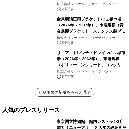
（0.995、0.999、その他）・分析レポ
株式会社マーケットリサーチセンター
ートを発表
3時間前
金属製矯正用ブラケットの世界市場
（2026年～2032年）、市場規模（貴
金属製ブラケット、ステンレス製ブラ
ケット、純チタン製ブラケット）・分
株式会社マーケットリサーチセンター
析レポートを発表
3時間前
リニア・トレンチ・ドレインの世界市
場（2026年～2032年）、市場規模
（ポリマーコンクリート、コンクリー
ト、プラスチック、金属）・分析レポ
株式会社マーケットリサーチセンター
ートを発表
3時間前
ビジネスの新着をもっと見る
人気のプレスリリース
東京国立博物館、館内レストラン3店
舗をリニューアル 各店舗の詳細を発