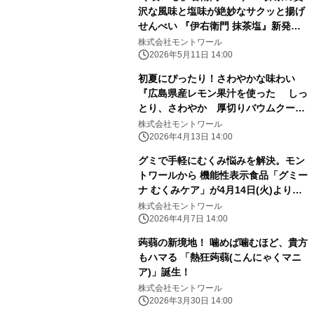
沢な風味と塩味が絶妙なサクッと揚げ
せんべい 『伊右衛門 抹茶塩』新発
売！
株式会社モントワール
2026年5月11日 14:00
初夏にぴったり！さわやかな味わい
『広島県産レモン果汁を使った しっ
とり、さわやか 厚切りバウムクーヘ
ン』 期間限定で発売
株式会社モントワール
2026年4月13日 14:00
グミで手軽にむくみ悩みを解決。モン
トワールから 機能性表示食品「グミー
ナ むくみケア」が4月14日(火)より新
発売
株式会社モントワール
2026年4月7日 14:00
蒟蒻の新境地！ 噛めば噛むほど、貴方
もハマる 「熱狂蒟蒻(こんにゃくマニ
ア)」誕生！
株式会社モントワール
2026年3月30日 14:00