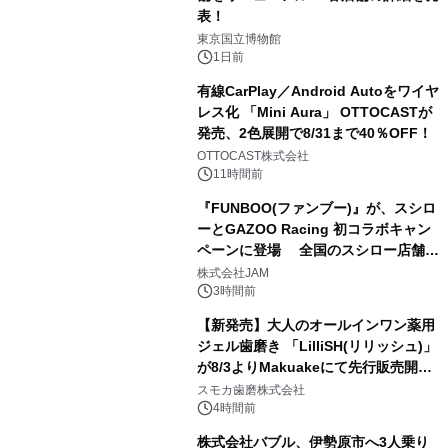
表！
1
東京国立博物館
1日前
有線CarPlay／Android Autoをワイヤ
レス化 「Mini Aura」 OTTOCASTが
発売、2色展開で8/31まで40％OFF！
2
OTTOCAST株式会社
11時間前
『FUNBOO(ファンブー)』が、スシロ
ーとGAZOO Racing 初コラボキャン
ペーンに登場 全国のスシロー店舗で
3
GR 4車種の FUNBOO(ミニカー)付き
株式会社JAM
メニューが展開されます
3時間前
【新発売】大人のオールインワン薬用
ジェル歯磨き 「LilliSH(リリッシュ)」
が8/3よりMakuakeにて先行販売開
4
始！
スモカ歯磨株式会社
4時間前
株式会社バブル、伊勢原市へ3人乗り