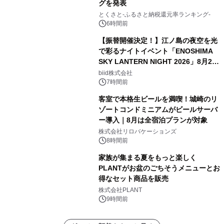
グを発表
とくさと-ふるさと納税還元率ランキング-
6時間前
【振替開催決定！】江ノ島の夜空を光
で彩るナイトイベント「ENOSHIMA
SKY LANTERN NIGHT 2026」8月22
日(土)振替開催＆受付スタート！
biid株式会社
7時間前
客室で本格生ビールを満喫！城崎のリ
ゾートコンドミニアムがビールサーバ
ー導入｜8月は全宿泊プランが対象
株式会社リロバケーションズ
8時間前
家族が集まる夏をもっと楽しく
PLANTがお盆のごちそうメニューとお
得なセット商品を販売
株式会社PLANT
9時間前