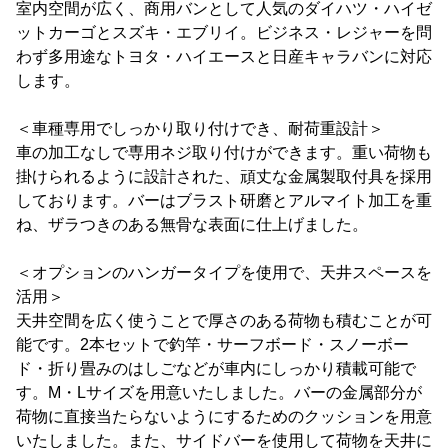
室内空間が広く、商用バンとして人気のダイハツ・ハイゼ
ットカーゴとスズキ・エブリイ。ビジネス・レジャーを問
わず多用途なトヨタ・ハイエースと日産キャラバンに対応
します。
＜車種専用でしっかり取り付けでき、耐荷重設計＞
車の加工なしで専用ネジ取り付けができます。重い荷物も
掛けられるように設計された、頑丈な金属製取付具を採用
しております。バーはブラスト研磨とアルマイト加工を重
ね、ザラつきのある無骨な表面に仕上げました。
＜オプションのハンガータイプを使用で、天井スペースを
活用＞
天井空間を広く使うことで厚さのある荷物も積むことが可
能です。2本セットで釣竿・サーフボード・スノーボー
ド・折り畳みのはしごなどが車内にしっかり積載可能で
す。M・Lサイズを用意いたしました。バーの金属部分が
荷物に直接当たらないようにするためのクッションを用意
いたしました。また、サイドバーを使用して荷物を天井に