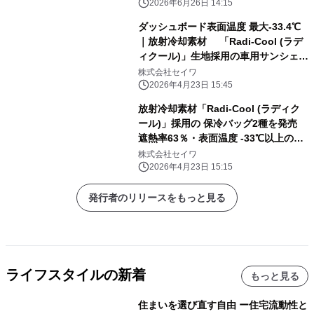
2026年6月26日 14:15
ダッシュボード表面温度 最大-33.4℃
｜放射冷却素材 「Radi-Cool (ラデ
ィクール)」生地採用の車用サンシェー
ド 2026年改良モデルを発売
株式会社セイワ
2026年4月23日 15:45
放射冷却素材「Radi-Cool (ラディク
ール)」採用の 保冷バッグ2種を発売
遮熱率63％・表面温度 -33℃以上の差
を実現
株式会社セイワ
2026年4月23日 15:15
発行者のリリースをもっと見る
ライフスタイルの新着
もっと見る
住まいを選び直す自由 ー住宅流動性と