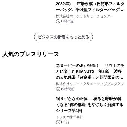
2032年）、市場規模（円筒形フィルタ
ーバッグ、平袋型フィルターバッグ、
プリーツフィルターバッグ、その
株式会社マーケットリサーチセンター
他）・分析レポートを発表
12時間前
ビジネスの新着をもっと見る
人気のプレスリリース
スヌーピーの湯が登場！ 「サウナのあ
とに楽しむPEANUTS」第2弾 渋谷
の人気銭湯「改良湯」と期間限定のコ
1
ラボレーション サウナイキタイコラ
株式会社ソニー・クリエイティブプロダクツ
ボグッズも発売決定！
19時間前
眠りづらさの正体──寝ると呼吸が弱
くなる"体の構造"をやさしく解説する
シリーズ第1回
2
トラタニ株式会社
1日前