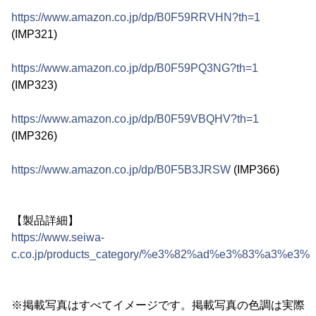
https://www.amazon.co.jp/dp/B0F59RRVHN?th=1
(IMP321)
https://www.amazon.co.jp/dp/B0F59PQ3NG?th=1
(IMP323)
https://www.amazon.co.jp/dp/B0F59VBQHV?th=1
(IMP326)
https://www.amazon.co.jp/dp/B0F5B3JRSW
(IMP366)
【製品詳細】
https://www.seiwa-
c.co.jp/products_category/%e3%82%ad%e3%83%a3%e3
※掲載写真はすべてイメージです。掲載写真の色調は実際