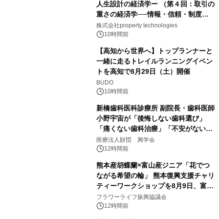
人生設計の経済学ー （第４回：取引の
重さの経済学──情報・信頼・制度を
PropTechはどう組み替えるか）｜
株式会社property technologies
PropTech-Lab
10時間前
【高知から世界へ】トップランナーと
一緒に走るトレイルランニングイベン
トを高知で8月29日（土）開催
BUDO
10時間前
新橋歯科医科診療所 副院長・歯科医師
小野宇宙が「後悔しない歯科選び」
「痛くない歯科治療」「不安がない治
療計画」をテーマに専門監修
医療法人財団 興学会
12時間前
熊本産胡蝶蘭×富山産ジニア「花でつ
ながる希望の輪」 熊本復興支援チャリ
ティーワークショップを8月9日、富
山・射水で開催
フラワーライフ振興協議会
12時間前