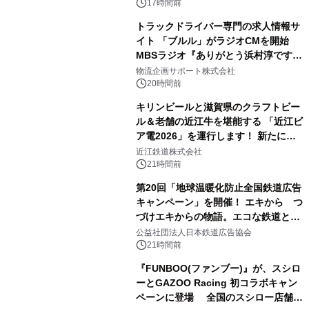
17時間前
トラックドライバー専門の求人情報サ
イト 「ブルル」がラジオCMを開始
MBSラジオ『ありがとう浜村淳です』
にて8月1日(土)より
物流企画サポート株式会社
20時間前
キリンビールと滋賀県のクラフトビー
ル＆老舗の近江牛を堪能する 「近江ビ
ア電2026」を運行します！ 新たに
「長濱浪漫ビール」が参加！キリン一
近江鉄道株式会社
番搾り飲み放題が復活！
21時間前
第20回「地球温暖化防止全国鉄道広告
キャンペーン」を開催！ エキから つ
づけエキからの物語。エコな鉄道とと
もに。
公益社団法人日本鉄道広告協会
21時間前
『FUNBOO(ファンブー)』が、スシロ
ーとGAZOO Racing 初コラボキャン
ペーンに登場 全国のスシロー店舗で