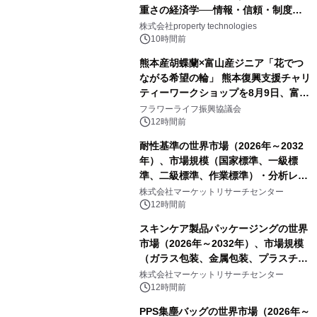
重さの経済学──情報・信頼・制度を
PropTechはどう組み替えるか）｜
株式会社property technologies
PropTech-Lab
10時間前
熊本産胡蝶蘭×富山産ジニア「花でつ
ながる希望の輪」 熊本復興支援チャリ
ティーワークショップを8月9日、富
山・射水で開催
フラワーライフ振興協議会
12時間前
耐性基準の世界市場（2026年～2032
年）、市場規模（国家標準、一級標
準、二級標準、作業標準）・分析レポ
ートを発表
株式会社マーケットリサーチセンター
12時間前
スキンケア製品パッケージングの世界
市場（2026年～2032年）、市場規模
（ガラス包装、金属包装、プラスチッ
ク包装、その他）・分析レポートを発
株式会社マーケットリサーチセンター
表
12時間前
PPS集塵バッグの世界市場（2026年～