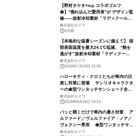
【野村タケオ×rcp コラボゴルフ
傘】“惚れ込んだ愛用者”が デザイン監
修――放射冷却素材「ラディクール」
採用の日傘 『rcp』に人気ゴルフイラ
株式会社セイワ
ストレーターの限定デザイン発売中
2日前
【本格的な猛暑シーズンに備えて】 頭
部表面温度を最大24.1℃低減、 “熱を
逃がす”放射冷却素材「ラディクー
ル」を採用した 晴雨兼用日傘
株式会社セイワ
『rcp』、全8タイプを展開
2026年7月23日 15:00
ハローキティ・クロミたちが車内の日
差し対策に登場 サンリオキャラクタ
ーの傘型ワンタッチサンシェード全4
種を発売
株式会社セイワ
2026年6月26日 14:15
パッと開くだけで車内の暑さ対策 ア
ルファード／ヴェルファイア・ノア／
ヴォクシー専用 傘型ワンタッチサン
シェードを発売
株式会社セイワ