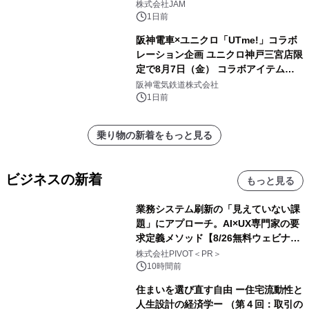
GR 4車種の FUNBOO(ミニカー)付き
株式会社JAM
メニューが展開されます
1日前
阪神電車×ユニクロ「UTme!」コラボ
レーション企画 ユニクロ神戸三宮店限
定で8月7日（金） コラボアイテムが
発売決定！
阪神電気鉄道株式会社
1日前
乗り物の新着をもっと見る
ビジネスの新着
もっと見る
業務システム刷新の「見えていない課
題」にアプローチ。AI×UX専門家の要
求定義メソッド【8/26無料ウェビナ
ー】株式会社PIVOT
株式会社PIVOT＜PR＞
10時間前
住まいを選び直す自由 ー住宅流動性と
人生設計の経済学ー （第４回：取引の