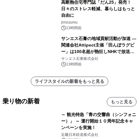
高断熱住宅専門誌「だん25」発売！
日々のストレス軽減、暮らしはもっと
自由に
jimosumu
13時間前
サンエス石膏の地域貢献活動が加速 ―
関連会社Attipect主催「田んぼラグビ
ー」は100名超が熱狂しNHKで放送さ
れました。
サンエス石膏株式会社
13時間前
ライフスタイルの新着をもっと見る
乗り物の新着
もっと見る
～ 観光特急「青の交響曲（シンフォニ
ー）」 ～ 運行開始１０周年記念キャ
ンペーンを実施！
近畿日本鉄道株式会社