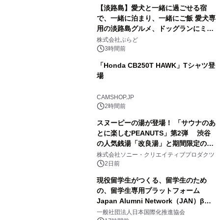
【淡路島】愛犬と一緒に過ごせる宿
で、一緒に泊まり、一緒にご飯 愛犬専
用の淡路島グルメ、ドッグランにミニ
2
プール グランピングとトレーラーハウ
株式会社ぷらど
スの2施設で
3時間前
「Honda CB250T HAWK」Tシャツ登
場
3
CAMSHOP.JP
2時間前
スヌーピーの湯が登場！ 「サウナのあ
とに楽しむPEANUTS」第2弾 渋谷
の人気銭湯「改良湯」と期間限定のコ
4
ラボレーション サウナイキタイコラ
株式会社ソニー・クリエイティブプロダクツ
ボグッズも発売決定！
2日前
現役留学生がつくる、留学生のため
の、留学生専用プラットフォーム
Japan Alumni Network（JAN）β版
5
をリリース
一般社団法人日本国際化推進協会