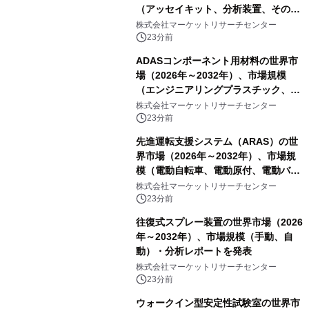
（アッセイキット、分析装置、その
他）・分析レポートを発表
株式会社マーケットリサーチセンター
23分前
ADASコンポーネント用材料の世界市
場（2026年～2032年）、市場規模
（エンジニアリングプラスチック、RF
および誘電体材料、光学・カバー材
株式会社マーケットリサーチセンター
料、その他）・分析レポートを発表
23分前
先進運転支援システム（ARAS）の世
界市場（2026年～2032年）、市場規
模（電動自転車、電動原付、電動バイ
ク）・分析レポートを発表
株式会社マーケットリサーチセンター
23分前
往復式スプレー装置の世界市場（2026
年～2032年）、市場規模（手動、自
動）・分析レポートを発表
株式会社マーケットリサーチセンター
23分前
ウォークイン型安定性試験室の世界市