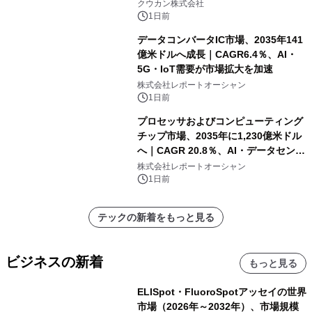
クウカン株式会社
1日前
データコンバータIC市場、2035年141
億米ドルへ成長｜CAGR6.4％、AI・
5G・IoT需要が市場拡大を加速
株式会社レポートオーシャン
1日前
プロセッサおよびコンピューティング
チップ市場、2035年に1,230億米ドル
へ｜CAGR 20.8％、AI・データセンタ
ー需要が成長を牽引
株式会社レポートオーシャン
1日前
テックの新着をもっと見る
ビジネスの新着
もっと見る
ELISpot・FluoroSpotアッセイの世界
市場（2026年～2032年）、市場規模