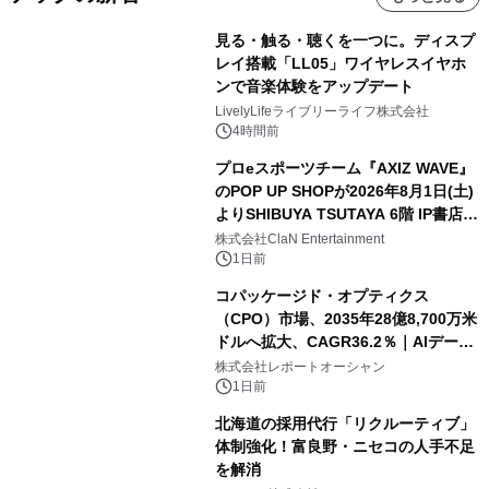
見る・触る・聴くを一つに。ディスプ
レイ搭載「LL05」ワイヤレスイヤホ
ンで音楽体験をアップデート
LivelyLifeライブリーライフ株式会社
4時間前
プロeスポーツチーム『AXIZ WAVE』
のPOP UP SHOPが2026年8月1日(土)
よりSHIBUYA TSUTAYA 6階 IP書店で
開催決定！！
株式会社ClaN Entertainment
1日前
コパッケージド・オプティクス
（CPO）市場、2035年28億8,700万米
ドルへ拡大、CAGR36.2％｜AIデータ
センター・高速光通信需要が成長を加
株式会社レポートオーシャン
速
1日前
北海道の採用代行「リクルーティブ」
体制強化！富良野・ニセコの人手不足
を解消