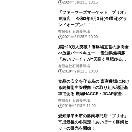
2024年5月23日 10:15
「ファーマーズマーケット ブリオ」
東海店 令和3年9月3日(金曜日)グラ
ンドオープン！！
有限会社石川養豚場
2021年8月25日 10:00
累計20万人突破！養豚場直営の豚肉食
べ放題バーベキュー 愛知県銘柄豚
「あいぽーく」が“天高く豚肥ゆる
秋”も楽しめる
有限会社石川養豚場
2019年9月12日 10:00
食品の安全を守る為の 畜産農場におけ
る飼養衛生管理向上の取り組み認証基
準である 農場HACCP・JGAP家畜・
畜産物2017認証を取得しました
有限会社石川養豚場
2019年9月3日 11:00
愛知県半田市の豚肉専門店「ブリオ」
平成最後の冬限定！あいぽーく豚鍋セ
ットの販売を開始！