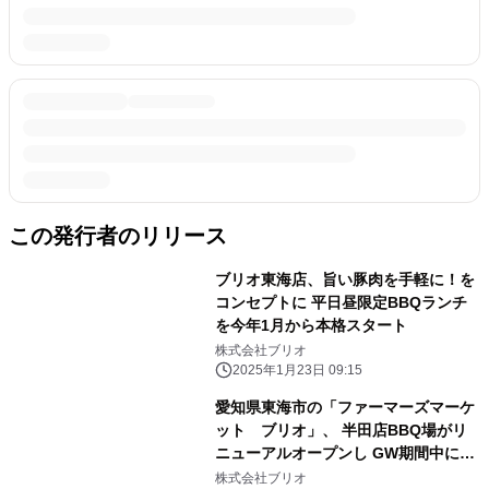
この発行者のリリース
ブリオ東海店、旨い豚肉を手軽に！を
コンセプトに 平日昼限定BBQランチ
を今年1月から本格スタート
株式会社ブリオ
2025年1月23日 09:15
愛知県東海市の「ファーマーズマーケ
ット ブリオ」、 半田店BBQ場がリ
ニューアルオープンし GW期間中に来
店者数が1,400人超を突破！
株式会社ブリオ