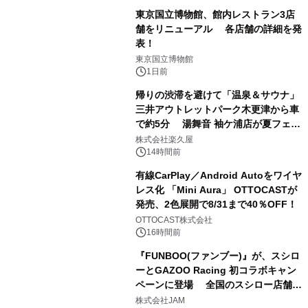
東京国立博物館、館内レストラン3店
舗をリニューアル 各店舗の詳細を発
表！
1
東京国立博物館
1日前
帰りの渋滞を避けて「温泉＆サウナ」
三井アウトレットパーク木更津から車
で約5分 湯舞音 袖ケ浦店が夏フェア
2
メニューを提供
株式会社楽久屋
14時間前
有線CarPlay／Android Autoをワイヤ
レス化 「Mini Aura」 OTTOCASTが
発売、2色展開で8/31まで40％OFF！
3
OTTOCAST株式会社
16時間前
『FUNBOO(ファンブー)』が、スシロ
ーとGAZOO Racing 初コラボキャン
ペーンに登場 全国のスシロー店舗で
4
GR 4車種の FUNBOO(ミニカー)付き
株式会社JAM