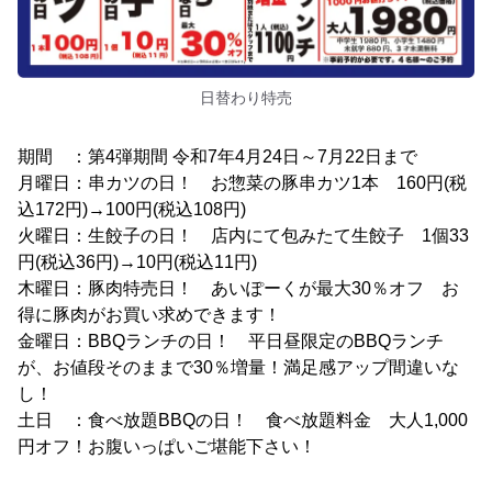
日替わり特売
期間 ：第4弾期間 令和7年4月24日～7月22日まで
月曜日：串カツの日！ お惣菜の豚串カツ1本 160円(税
込172円)→100円(税込108円)
火曜日：生餃子の日！ 店内にて包みたて生餃子 1個33
円(税込36円)→10円(税込11円)
木曜日：豚肉特売日！ あいぽーくが最大30％オフ お
得に豚肉がお買い求めできます！
金曜日：BBQランチの日！ 平日昼限定のBBQランチ
が、お値段そのままで30％増量！満足感アップ間違いな
し！
土日 ：食べ放題BBQの日！ 食べ放題料金 大人1,000
円オフ！お腹いっぱいご堪能下さい！