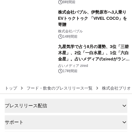
メニューが展開されます
8時間前
株式会社バブル、伊勢原市へ3人乗り
EVトゥクトゥク 「VIVEL COCO」を
寄贈
5
株式会社バブル
14時間前
九星気学で占う8月の運勢、3位「三碧
木星」、2位「一白水星」、1位「六白
金星」。占いメディアのziredがランキ
6
ングを発表
占いメディア zired
17時間前
トップ
フード・飲食のプレスリリース一覧
株式会社ブリオ
プレスリリース配信
サポート