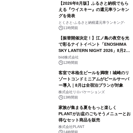
【2026年8月版】ふるさと納税でもら
える『ウイスキー』の還元率ランキン
グを発表
とくさと-ふるさと納税還元率ランキング-
11時間前
【振替開催決定！】江ノ島の夜空を光
で彩るナイトイベント「ENOSHIMA
SKY LANTERN NIGHT 2026」8月22
日(土)振替開催＆受付スタート！
biid株式会社
12時間前
客室で本格生ビールを満喫！城崎のリ
ゾートコンドミニアムがビールサーバ
ー導入｜8月は全宿泊プランが対象
株式会社リロバケーションズ
13時間前
家族が集まる夏をもっと楽しく
PLANTがお盆のごちそうメニューとお
得なセット商品を販売
株式会社PLANT
14時間前