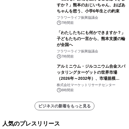
すか？」熊本のおじいちゃん、おばあ
ちゃんを想う、小学6年生との約束
フラワーライフ振興協議会
7時間前
「わたしたちにも何かできますか？」
子どもたちの一言から、熊本支援の輪
が全国へ
フラワーライフ振興協議会
7時間前
アルミニウム・ジルコニウム合金スパ
ッタリングターゲットの世界市場
（2026年～2032年）、市場規模
（0.995、0.999、その他）・分析レポ
株式会社マーケットリサーチセンター
ートを発表
8時間前
ビジネスの新着をもっと見る
人気のプレスリリース