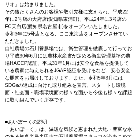
リオ」は始まりました。
その後たくさんのお客様や取引先様に支えられ、平成22
年に2号店の大府店(愛知県東浦町)、平成24年に3号店の
FC天白店(愛知県名古屋市)をオープンいたしました。
令和3年に5号店となる、ここ東海店をオープンさせてい
ただきました。
自社農場の石川養豚場では、衛生管理を徹底して行ってお
り平成30年6月には農林水産省が定める衛生管理基準の農
場HACCP認証、平成31年1月には安全な食品を提供して
いる農家に与えられるJGAP認証を受けるなど、安心安全
な豚肉をお届けしております。また、令和5年3月には
SDGsの達成に向けた取り組みを宣言、スタートし環境
面・社会面・職場環境面の様々な面から今後も様々な課題
に取り組んでいく所存です。
■あいぽーくの説明
「あいぽーく」は、温暖な気候と恵まれた大地・豊富な水
のある知多半島半田市で石川養豚場スタッフが心をこめて