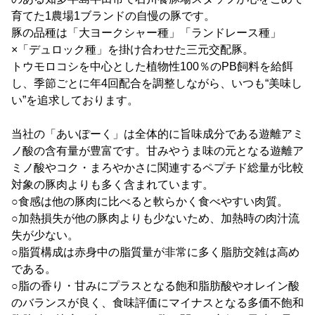
育てた1農場1ブランドの自慢の豚です。
豚の品種は「大ヨークシャー種」「ランドレース種」
×「デュロック種」を掛け合わせた三元交配豚。
トウモロコシを中心とした植物性100％のPB飼料を給餌
し、季節ごとに年4回配合を調整しながら、いつも“美味し
い”を追求しております。
当社の「あいぽーく」は全体的に旨味成分である遊離アミ
ノ酸の含有量が豊富です。甘みやうま味の元となる遊離ア
ミノ酸やコク・まろやかさに関連するペプチド総量が比較
対象の豚肉よりも多く含まれています。
○食感は他の豚肉に比べると軟らかく食べやすい肉質。
○加熱損失が他の豚肉よりも少ないため、加熱時の肉汁流
失が少ない。
○脂質構成は赤身中の脂質量が非常に多く脂肪交雑は高め
である。
○脂の香り・甘みにプラスとなる飽和脂肪酸やオレイン酸
のバランスが良く、食味評価にマイナスとなる多価不飽和