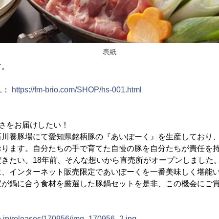
表紙
す。
L：
https://fm-brio.com/SHOP/hs-001.html
さをお届けしたい！
石川養豚場にて愛知県銘柄豚の『あいぽーく』を生産しており
おります。自分たちの手で育てた自慢の豚を自分たちが責任を
きたい。18年前、そんな想いから直売所がオープンしました
に、インターネット販売限定であいぽーくを一番美味しく堪能
家が鍋に合う食材を厳選した豚鍋セットを是非、この機会にご
ne.jp/releases/170956/img_170956_2.jpg