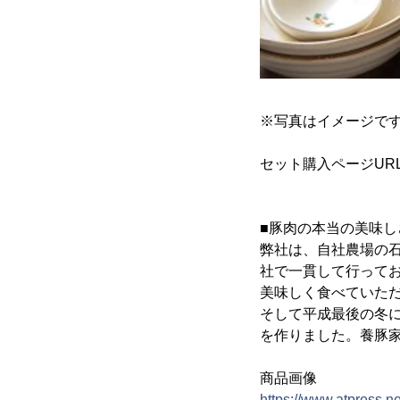
※写真はイメージで
セット購入ページUR
■豚肉の本当の美味し
弊社は、自社農場の
社で一貫して行って
美味しく食べていただ
そして平成最後の冬
を作りました。養豚
商品画像
https://www.atpress.