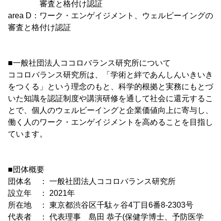
審査と格付け認証
area D：ワーク・エンゲイジメント、ウェルビーイングの
審査と格付け認証
■一般社団法人ココロバランス研究所について
ココロバランス研究所は、「学術と絆であんしんいきいき
をつくる」という理念のもと、科学的根拠と実務にもとづ
いた知識を認証制度や講演研修を通して社会に還元するこ
とで、個人のウェルビーイングと企業価値向上に寄与し、
働く人のワーク・エンゲイジメントを高めることを目指し
ています。
■団体概要
団体名 ： 一般社団法人ココロバランス研究所
設立年 ： 2021年
所在地 ： 東京都渋谷区千駄ヶ谷4丁目6番8-2303号
代表者 ： 代表理事 島田 恭子(保健学博士、予防医学