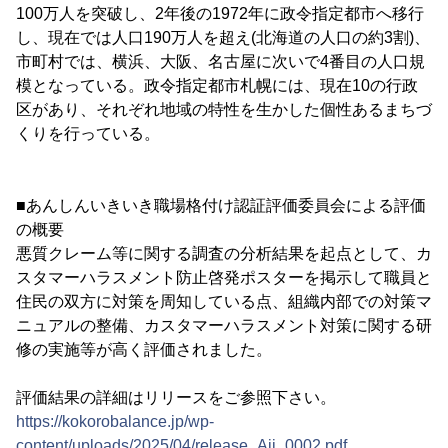
100万人を突破し、2年後の1972年に政令指定都市へ移行
し、現在では人口190万人を超え(北海道の人口の約3割)、
市町村では、横浜、大阪、名古屋に次いで4番目の人口規
模となっている。政令指定都市札幌には、現在10の行政
区があり、それぞれ地域の特性を生かした個性あるまちづ
くりを行っている。
■あんしんいきいき職場格付け認証評価委員会による評価
の概要
悪質クレーム等に関する調査の分析結果を起点として、カ
スタマーハラスメント防止啓発ポスターを掲示して職員と
住民の双方に対策を周知している点、組織内部での対策マ
ニュアルの整備、カスタマーハラスメント対策に関する研
修の実施等が高く評価されました。
評価結果の詳細はリリースをご参照下さい。
https://kokorobalance.jp/wp-
content/uploads/2025/04/release_Aii_0002.pdf