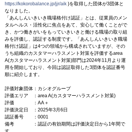
https://kokorobalance.jp/jjr/aik
)を取得した団体が3団体と
なりました。
「あんしんいきいき職場格付け認証」とは、従業員のメン
タルヘルス・活性化に焦点をあて、安心して働くことがで
き、かつ働きがいをもっていきいきと働ける職場の取り組
みを評価し、認証する制度です。「あんしんいきいき職場
格付け認証」は4つの領域から構成されていますが、その
うち組織のカスタマーハラスメント対策を評価するarea
A(カスタマーハラスメント対策)部門は2024年11月より運
用を開始しており、今回は認証取得した3団体を認証番号
順に紹介します。
評価対象団体：カシオグループ
評価エリア ：area A(カスタマーハラスメント対策)
評価 ：AA＋
評価決定日 ：2025年3月6日
認証番号 ：0001
備考 ：認証の有効期間は評価決定日から1年間で
す。