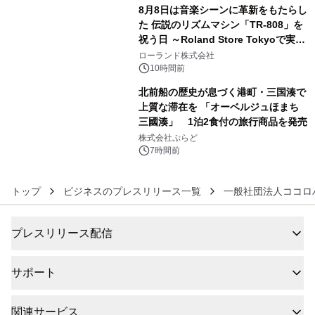
8月8日は音楽シーンに革新をもたらし
た 伝説のリズムマシン「TR-808」を
祝う日 ～Roland Store Tokyoで実機
5
を展示しての 記念キャンペーンを開
ローランド株式会社
催 英国ラジオ「NTS」の 特別プログ
10時間前
ラムや、「TR-808」を愛する伝説的
北前船の歴史が息づく港町・三国湊で
アーティストを フィーチャーしたアニ
上質な滞在を 「オーベルジュほまち
メーションを公開～
三國湊」 1泊2食付の旅行商品を発売
6
株式会社ぷらど
7時間前
トップ
ビジネスのプレスリリース一覧
一般社団法人ココロ
プレスリリース配信
サポート
関連サービス