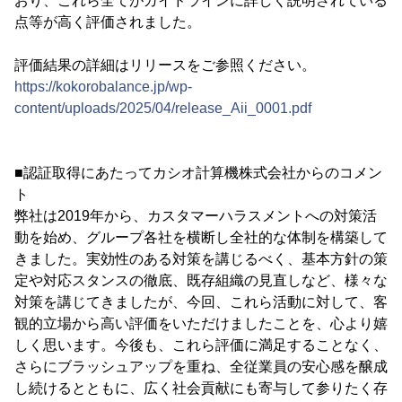
おり、これら全てがガイドラインに詳しく説明されている
点等が高く評価されました。
評価結果の詳細はリリースをご参照ください。
https://kokorobalance.jp/wp-
content/uploads/2025/04/release_Aii_0001.pdf
■認証取得にあたってカシオ計算機株式会社からのコメン
ト
弊社は2019年から、カスタマーハラスメントへの対策活
動を始め、グループ各社を横断し全社的な体制を構築して
きました。実効性のある対策を講じるべく、基本方針の策
定や対応スタンスの徹底、既存組織の見直しなど、様々な
対策を講じてきましたが、今回、これら活動に対して、客
観的立場から高い評価をいただけましたことを、心より嬉
しく思います。今後も、これら評価に満足することなく、
さらにブラッシュアップを重ね、全従業員の安心感を醸成
し続けるとともに、広く社会貢献にも寄与して参りたく存