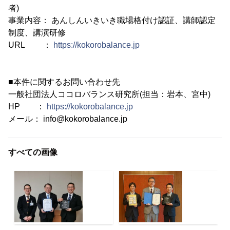
者)
事業内容： あんしんいきいき職場格付け認証、講師認定
制度、講演研修
URL ：
https://kokorobalance.jp
■本件に関するお問い合わせ先
一般社団法人ココロバランス研究所(担当：岩本、宮中)
HP ：
https://kokorobalance.jp
メール： info@kokorobalance.jp
すべての画像