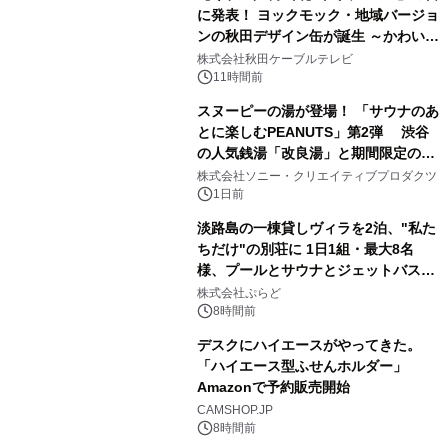
に発表！ ヨックモック・地域バージョ
ンの秋田デザイン缶が誕生 ～かわいい
1
秋田犬の子犬と秋田の四季と名所を巡
株式会社秋田ケーブルテレビ
るパッケージ～ 9月1日(火)秋田県内で
11時間前
販売開始
スヌーピーの湯が登場！ 「サウナのあ
とに楽しむPEANUTS」第2弾 渋谷
の人気銭湯「改良湯」と期間限定のコ
2
ラボレーション サウナイキタイコラ
株式会社ソニー・クリエイティブプロダクツ
ボグッズも発売決定！
1日前
淡路島の一棟貸しヴィラを2泊、"私た
ちだけ"の別荘に 1日1組・最大8名
様、プールとサウナとジェットバス付
3
きで Villa Mon Temps AWAJIの連泊
株式会社ぷらど
素泊りプラン
8時間前
デスクにハイエースがやってきた。
「ハイエース型ふせんホルダー」
Amazonで予約販売開始
4
CAMSHOP.JP
8時間前