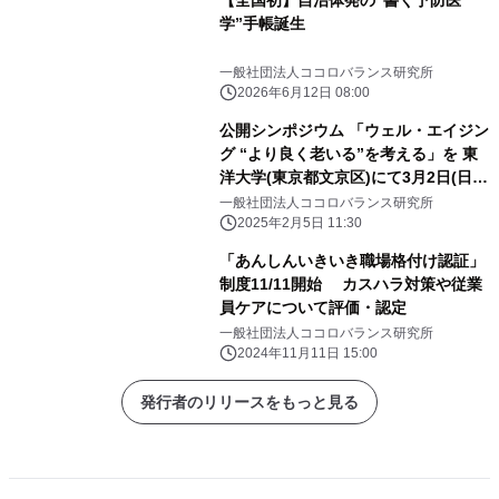
【全国初】自治体発の“書く予防医
学”手帳誕生
一般社団法人ココロバランス研究所
2026年6月12日 08:00
公開シンポジウム 「ウェル・エイジン
グ “より良く老いる”を考える」を 東
洋大学(東京都文京区)にて3月2日(日)
開催
一般社団法人ココロバランス研究所
2025年2月5日 11:30
「あんしんいきいき職場格付け認証」
制度11/11開始 カスハラ対策や従業
員ケアについて評価・認定
一般社団法人ココロバランス研究所
2024年11月11日 15:00
発行者のリリースをもっと見る