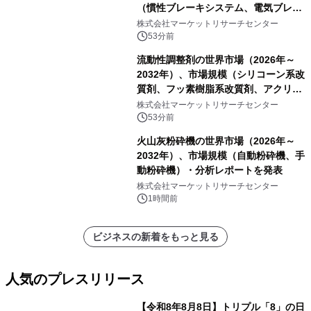
（慣性ブレーキシステム、電気ブレー
キシステム、その他）・分析レポート
株式会社マーケットリサーチセンター
を発表
53分前
流動性調整剤の世界市場（2026年～
2032年）、市場規模（シリコーン系改
質剤、フッ素樹脂系改質剤、アクリル
系改質剤、ポリウレタン系改質剤、ワ
株式会社マーケットリサーチセンター
ックス系改質剤）・分析レポートを発
53分前
表
火山灰粉砕機の世界市場（2026年～
2032年）、市場規模（自動粉砕機、手
動粉砕機）・分析レポートを発表
株式会社マーケットリサーチセンター
1時間前
ビジネスの新着をもっと見る
人気のプレスリリース
【令和8年8月8日】トリプル「8」の日